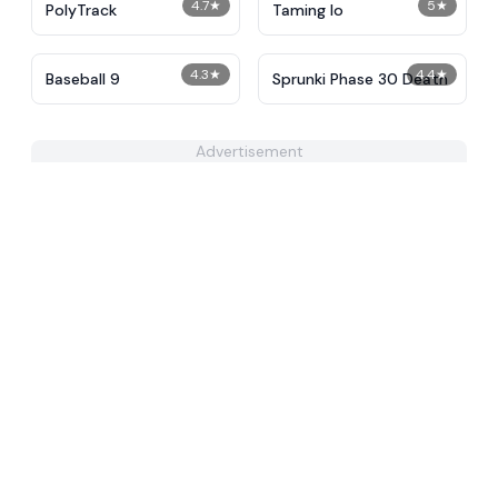
4.7
★
5
★
PolyTrack
Taming Io
4.3
★
4.4
★
Baseball 9
Sprunki Phase 30 Death
Advertisement