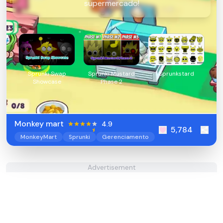
supermercado!
Sprunki Swap
Sprunki Mustard
Sprunkstard
Showcase
Phase 2
Monkey mart
4.9
5,784
MonkeyMart
Sprunki
Gerenciamento
Advertisement