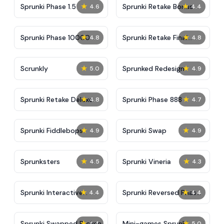
★
★
Sprunki Phase 1.5
Sprunki Retake Bonus
4.6
4.4
★
★
Sprunki Phase 10000
Sprunki Retake Final
4.8
4.8
Update
★
★
Scrunkly
Sprunked Redesign
5.0
4.9
★
★
Sprunki Retake Deluxe
Sprunki Phase 888
4.8
4.7
★
★
Sprunki Fiddlebops
Sprunki Swap
4.9
4.9
★
★
Sprunksters
Sprunki Vineria
4.5
4.3
★
★
Sprunki Interactive
Sprunki Reversed Phase
4.4
4.4
Tunner
3 Definitive
★
★
Sprunki Swapped Broken
Mini-games Sprunki:
4.4
5.0