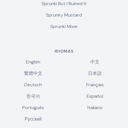
Sprunki But I Ruined It
Sprunky Mustard
Sprunki Mixer
IDIOMAS
English
中文
繁體中文
日本語
Deutsch
Français
한국어
Español
Português
Italiano
Русский