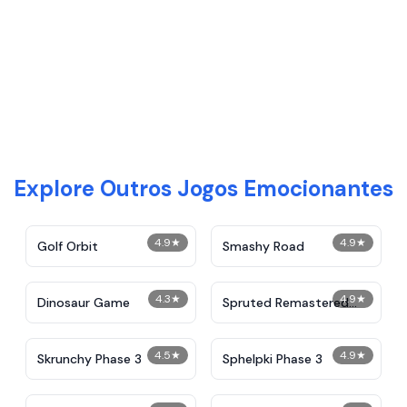
Explore Outros Jogos Emocionantes
4.9
★
4.9
★
Golf Orbit
Smashy Road
4.3
★
4.9
★
Dinosaur Game
Spruted Remastered
Alternative Phase 2
4.5
★
4.9
★
Skrunchy Phase 3
Sphelpki Phase 3