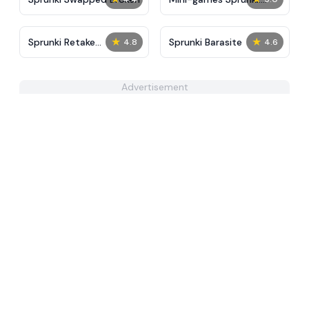
Sounds & Relaxation
★
★
Sprunki Retake
Sprunki Barasite
4.8
4.6
Crossword
Advertisement