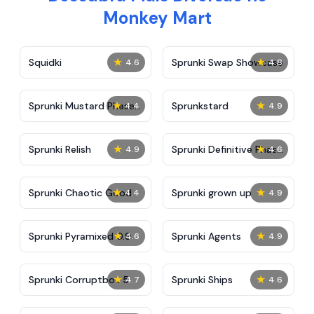
Monkey Mart
★
★
Squidki
Sprunki Swap Showcase
4.6
4.8
★
★
Sprunki Mustard Phase
Sprunkstard
4.4
4.9
2
★
★
Sprunki Relish
Sprunki Definitive Phase
4.9
4.6
7
★
★
Sprunki Chaotic Good
Sprunki grown up
4.4
4.9
★
★
Sprunki Pyramixed 0.9
Sprunki Agents
4.6
4.9
★
★
Sprunki Corruptbox 5
Sprunki Ships
4.7
4.6