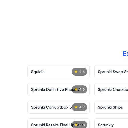
E
★
Squidki
Sprunki Swap 
4.6
★
Sprunki Definitive Phase 7
Sprunki Chaoti
4.6
★
Sprunki Corruptbox 5
Sprunki Ships
4.7
★
Sprunki Retake Final Update
Scrunkly
4.8