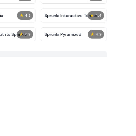
★
★
ia
Sprunki Interactive Tunner
4.3
4.4
★
★
t its Sprinkle​
Sprunki Pyramixed
4.9
4.9