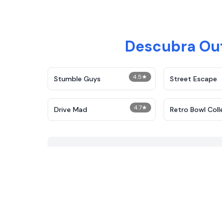
Descubra Out
4.5
★
Stumble Guys
Street Escape
4.7
★
Drive Mad
Retro Bowl Coll