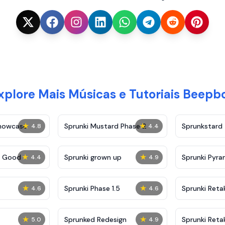
xplore Mais Músicas e Tutoriais Beepb
★
★
Showcase
Sprunki Mustard Phase 2
Sprunkstard
4.8
4.4
★
★
c Good
Sprunki grown up
Sprunki Pyra
4.4
4.9
★
★
Sprunki Phase 1.5
Sprunki Reta
4.6
4.6
★
★
Sprunked Redesign
Sprunki Reta
5.0
4.9