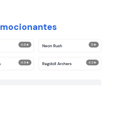
 Emocionantes
4.8
★
5
★
Neon Rush
4.9
★
4.3
★
s
Ragdoll Archers