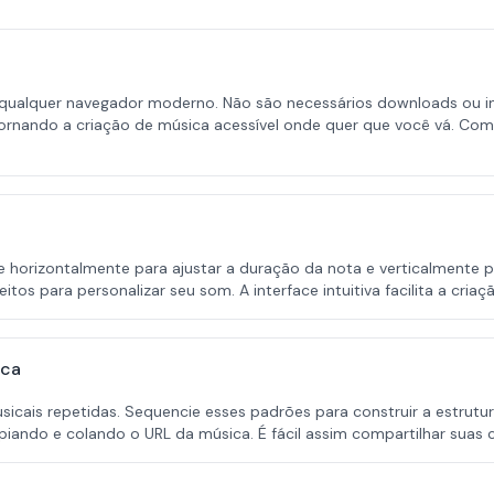
ualquer navegador moderno. Não são necessários downloads ou in
 tornando a criação de música acessível onde quer que você vá. C
te horizontalmente para ajustar a duração da nota e verticalmente p
tos para personalizar seu som. A interface intuitiva facilita a cri
ica
usicais repetidas. Sequencie esses padrões para construir a estrutur
ando e colando o URL da música. É fácil assim compartilhar suas 