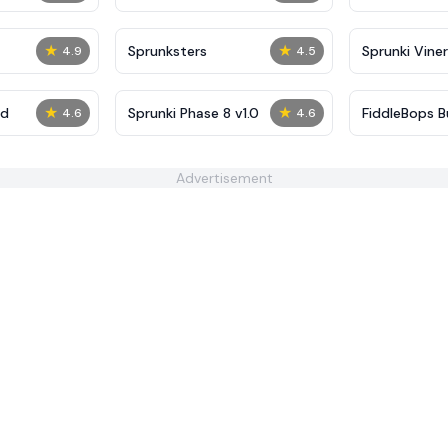
★
★
Sprunksters
Sprunki Viner
4.9
4.5
★
★
ed
Sprunki Phase 8 v1.0
FiddleBops Bu
4.6
4.6
Advertisement