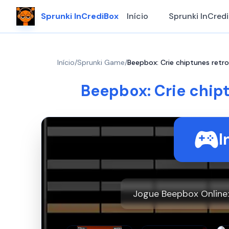
Sprunki InCrediBox
Início
Sprunki InCred
Início
/
Sprunki Game
/
Beepbox: Crie chiptunes retr
Beepbox: Crie chip
I
Jogue Beepbox Online