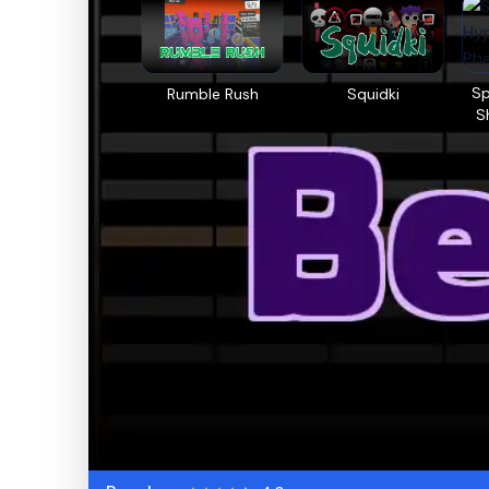
Sp
Rumble Rush
Squidki
S