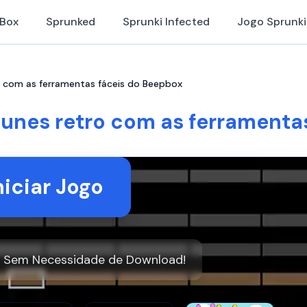
iBox
Sprunked
Sprunki Infected
Jogo Sprunki
o com as ferramentas fáceis do Beepbox
tunes retro com as ferramenta
niciar Jogo
: Sem Necessidade de Download!