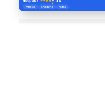
Beepbox
4.8
música
chiptune
retro