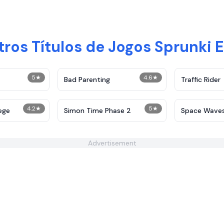
ros Títulos de Jogos Sprunki
5
★
4.6
★
Bad Parenting
Traffic Rider
4.2
★
5
★
ege
Simon Time Phase 2
Space Wave
Advertisement