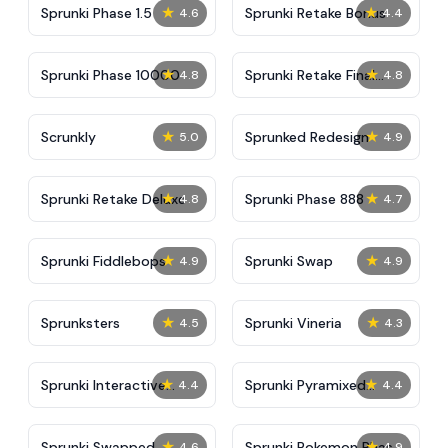
★
★
Sprunki Phase 1.5
Sprunki Retake Bonus
4.6
4.4
★
★
Sprunki Phase 10000
Sprunki Retake Final
4.8
4.8
Update
★
★
Scrunkly
Sprunked Redesign
5.0
4.9
★
★
Sprunki Retake Deluxe
Sprunki Phase 888
4.8
4.7
★
★
Sprunki Fiddlebops
Sprunki Swap
4.9
4.9
★
★
Sprunksters
Sprunki Vineria
4.5
4.3
★
★
Sprunki Interactive
Sprunki Pyramixed
4.4
4.4
Tunner
Swapped
★
★
Sprunki Swapped
Sprunki Pokemon Phase
4.6
4.9