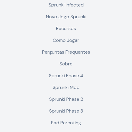
Sprunki Infected
Novo Jogo Sprunki
Recursos
Como Jogar
Perguntas Frequentes
Sobre
Sprunki Phase 4
Sprunki Mod
Sprunki Phase 2
Sprunki Phase 3
Bad Parenting