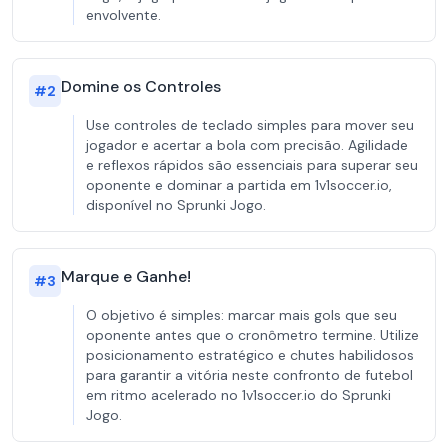
envolvente.
Domine os Controles
#
2
Use controles de teclado simples para mover seu
jogador e acertar a bola com precisão. Agilidade
e reflexos rápidos são essenciais para superar seu
oponente e dominar a partida em 1v1soccer.io,
disponível no Sprunki Jogo.
Marque e Ganhe!
#
3
O objetivo é simples: marcar mais gols que seu
oponente antes que o cronômetro termine. Utilize
posicionamento estratégico e chutes habilidosos
para garantir a vitória neste confronto de futebol
em ritmo acelerado no 1v1soccer.io do Sprunki
Jogo.