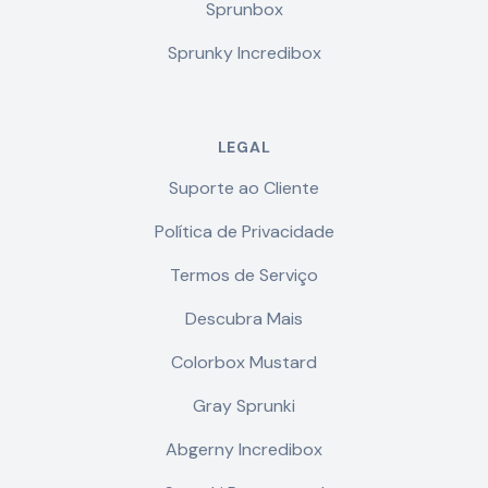
Sprunbox
Sprunky Incredibox
LEGAL
Suporte ao Cliente
Política de Privacidade
Termos de Serviço
Descubra Mais
Colorbox Mustard
Gray Sprunki
Abgerny Incredibox