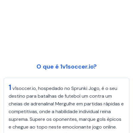
O que é 1v1soccer.io?
1
v1soccer.io, hospedado no Sprunki Jogo, é o seu
destino para batalhas de futebol um contra um
cheias de adrenalina! Mergulhe em partidas rápidas e
competitivas, onde a habilidade individual reina
suprema. Supere os oponentes, marque gols épicos
e chegue ao topo neste emocionante jogo online.