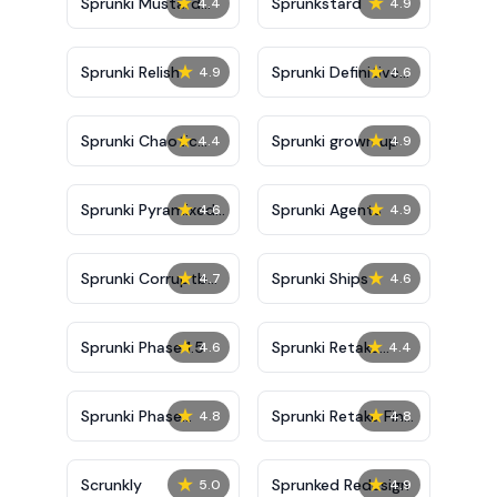
★
★
Sprunki Mustard
Sprunkstard
4.4
4.9
Phase 2
★
★
Sprunki Relish
Sprunki Definitive
4.9
4.6
Phase 7
★
★
Sprunki Chaotic
Sprunki grown up
4.4
4.9
Good
★
★
Sprunki Pyramixed
Sprunki Agents
4.6
4.9
0.9
★
★
Sprunki Corruptbox
Sprunki Ships
4.7
4.6
5
★
★
Sprunki Phase 1.5
Sprunki Retake
4.6
4.4
Bonus
★
★
Sprunki Phase
Sprunki Retake Final
4.8
4.8
10000
Update
★
★
Scrunkly
Sprunked Redesign
5.0
4.9