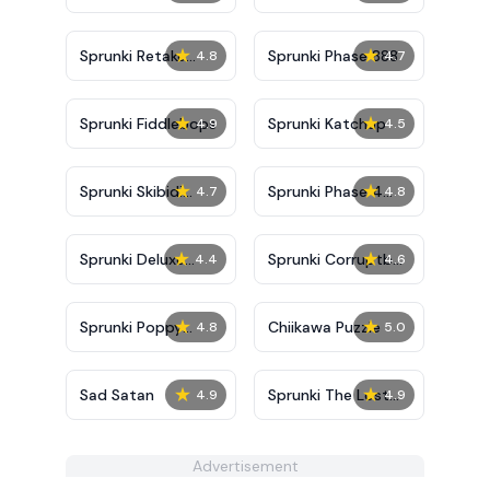
★
★
Sprunki Retake
Sprunki Phase 888
4.8
4.7
Deluxe
★
★
Sprunki Fiddlebops
Sprunki Katchup
4.9
4.5
★
★
Sprunki Skibidi
Sprunki Phase 4
4.7
4.8
Toilet
Definitive
★
★
Sprunki Deluxe
Sprunki Corruptbox
4.4
4.6
Retake
3
★
★
Sprunki Poppy
Chiikawa Puzzle
4.8
5.0
Playtime Phase 5
★
★
Sad Satan
Sprunki The Lost
4.9
4.9
Souls
Advertisement