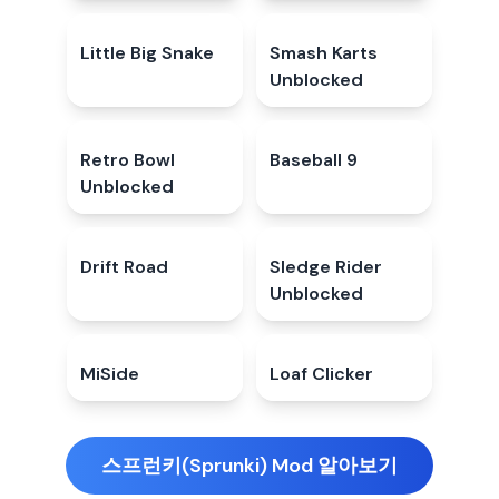
Little Big Snake
4.9
★
Smash Karts
4.5
★
Unblocked
Retro Bowl
5.0
★
Baseball 9
4.3
★
Unblocked
Drift Road
4.7
★
Sledge Rider
4.5
★
Unblocked
MiSide
4.3
★
Loaf Clicker
5.0
★
스프런키(Sprunki) Mod 알아보기