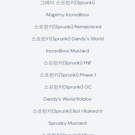
그레이 스프런키(Sprunki)
Abgerny Incredibox
스프런키(Sprunki) Remastered
스프런키(Sprunki) Dandy's World
Incredibox Mustard
스프런키(Sprunki) FNF
스프런키(Sprunki) Phase 1
스프런키(Sprunki) OC
Dandy's World Roblox
스프런키(Sprunki) But I Ruined It
Sprunky Mustard