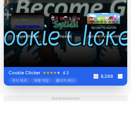
Planet Buster
Squidki
Sprunki Pyramixed
Cookie Clicker
4.3
8,268
쿠키 제국
제빵 게임
클리커 재미
Advertisement