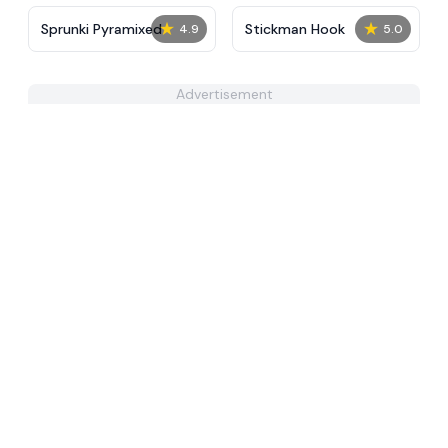
★
★
Sprunki Pyramixed
Stickman Hook
4.9
5.0
Advertisement