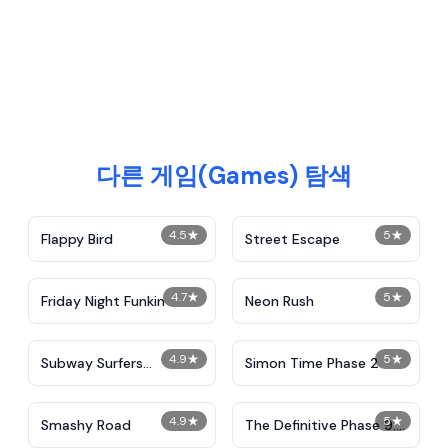
다른 게임(Games) 탐색
4.5
★
5
★
Flappy Bird
Street Escape
4.7
★
5
★
Friday Night Funkin
Neon Rush
4.9
★
5
★
Subway Surfers
Simon Time Phase 2
Unblocked
4.9
★
5
★
Smashy Road
The Definitive Phase 9:
Demolition