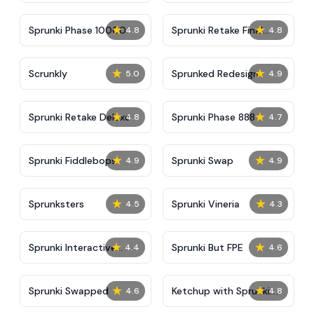
★
★
Sprunki Phase 10000
Sprunki Retake Final
4.8
4.8
Update
★
★
Scrunkly
Sprunked Redesign
5.0
4.9
★
★
Sprunki Retake Deluxe
Sprunki Phase 888
4.8
4.7
★
★
Sprunki Fiddlebops
Sprunki Swap
4.9
4.9
★
★
Sprunksters
Sprunki Vineria
4.5
4.3
★
★
Sprunki Interactive
Sprunki But FPE
4.4
4.6
Tunner
★
★
Sprunki Swapped
Ketchup with Sprunki:
4.6
4.8
Human Edition