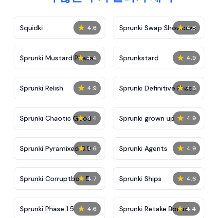
★
★
Squidki
Sprunki Swap Showcase
4.6
4.8
★
★
Sprunki Mustard Phase
Sprunkstard
4.4
4.9
2
★
★
Sprunki Relish
Sprunki Definitive Phase
4.9
4.6
7
★
★
Sprunki Chaotic Good
Sprunki grown up
4.4
4.9
★
★
Sprunki Pyramixed 0.9
Sprunki Agents
4.6
4.9
★
★
Sprunki Corruptbox 5
Sprunki Ships
4.7
4.6
★
★
Sprunki Phase 1.5
Sprunki Retake Bonus
4.6
4.4