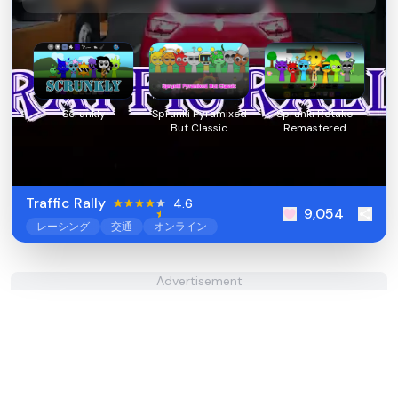
Scrunkly
Sprunki Pyramixed
Sprunki Retake
But Classic
Remastered
Traffic Rally
4.6
9,054
レーシング
交通
オンライン
Advertisement