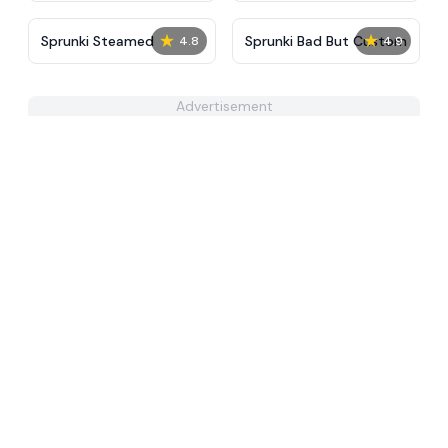
★
★
Sprunki Steamed
Sprunki Bad But Custom
4.8
4.9
Advertisement