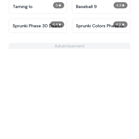
5
★
4.3
★
Taming Io
Baseball 9
4.4
★
4.9
★
Sprunki Phase 30 Death
Sprunki Colors Phase 12
Advertisement