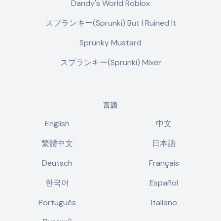
Dandy's World Roblox
スプランキー(Sprunki) But I Ruined It
Sprunky Mustard
スプランキー(Sprunki) Mixer
言語
English
中文
繁體中文
日本語
Deutsch
Français
한국어
Español
Português
Italiano