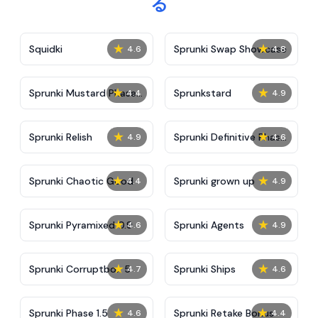
る
★
★
Squidki
Sprunki Swap Showcase
4.6
4.8
★
★
Sprunki Mustard Phase
Sprunkstard
4.4
4.9
2
★
★
Sprunki Relish
Sprunki Definitive Phase
4.9
4.6
7
★
★
Sprunki Chaotic Good
Sprunki grown up
4.4
4.9
★
★
Sprunki Pyramixed 0.9
Sprunki Agents
4.6
4.9
★
★
Sprunki Corruptbox 5
Sprunki Ships
4.7
4.6
★
★
Sprunki Phase 1.5
Sprunki Retake Bonus
4.6
4.4