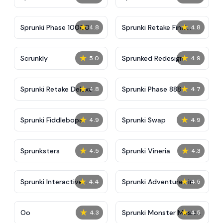
★
★
Sprunki Phase 10000
Sprunki Retake Final
4.8
4.8
Update
★
★
Scrunkly
Sprunked Redesign
5.0
4.9
★
★
Sprunki Retake Deluxe
Sprunki Phase 888
4.8
4.7
★
★
Sprunki Fiddlebops
Sprunki Swap
4.9
4.9
★
★
Sprunksters
Sprunki Vineria
4.5
4.3
★
★
Sprunki Interactive
Sprunki Adventures in
4.4
4.5
Tunner
Melodia
★
★
Oo
Sprunki Monster Music
4.3
4.5
Beats