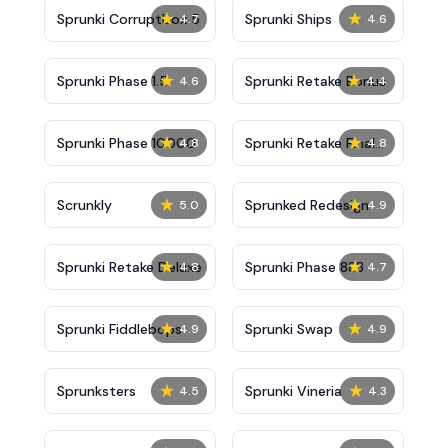
★
★
Sprunki Corruptbox 5
Sprunki Ships
4.7
4.6
★
★
Sprunki Phase 1.5
Sprunki Retake Bonus
4.6
4.4
★
★
Sprunki Phase 10000
Sprunki Retake Final
4.8
4.8
Update
★
★
Scrunkly
Sprunked Redesign
5.0
4.9
★
★
Sprunki Retake Deluxe
Sprunki Phase 888
4.8
4.7
★
★
Sprunki Fiddlebops
Sprunki Swap
4.9
4.9
★
★
Sprunksters
Sprunki Vineria
4.5
4.3