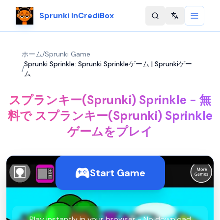
Sprunki InCrediBox
Change langu
ホーム
/
Sprunki Game
Sprunki Sprinkle: Sprunki Sprinkleゲーム | Sprunkiゲー
/
ム
スプランキー(Sprunki) Sprinkle - 無
料で スプランキー(Sprunki) Sprinkle
ゲームをプレイ
Start Game
Play instantly in your browser - No download