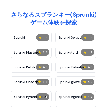
さらなるスプランキー(Sprunki)
ゲーム体験を探索
★
★
Squidki
Sprunki Swap
4.6
4.8
Showcase
★
★
Sprunki Mustard
Sprunkstard
4.4
4.9
Phase 2
★
★
Sprunki Relish
Sprunki Definitive
4.9
4.6
Phase 7
★
★
Sprunki Chaotic
Sprunki grown up
4.4
4.9
Good
★
★
Sprunki Pyramixed 0.9
Sprunki Agents
4.6
4.9