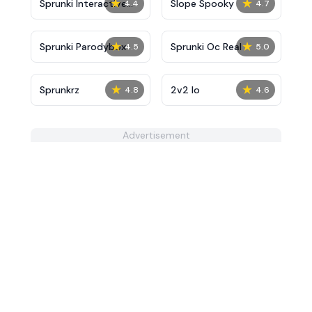
★
★
Sprunki Interactive
Slope Spooky
4.4
4.7
Tunner
★
★
Sprunki Parodybox
Sprunki Oc Real
4.5
5.0
★
★
Sprunkrz
2v2 Io
4.8
4.6
Advertisement