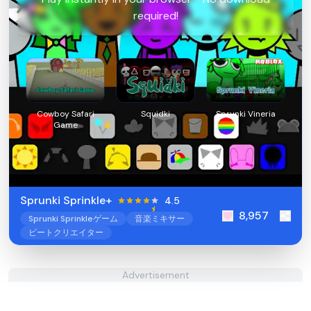
required!
Cowboy Safari
Squidki
Sprunki Vineria
Game
Sprunki Sprinkle+
4.5
8,957
Sprunki Sprinkleゲーム
音楽ミキサー
ビートクリエイター
Advertisement