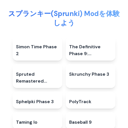
スプランキー(Sprunki) Modを体験
しよう
Simon Time Phase
5.0
★
The Definitive
5.0
★
2
Phase 9:
Demolition
Spruted
4.9
★
Skrunchy Phase 3
4.5
★
Remastered
Alternative Phase
2
Sphelpki Phase 3
4.9
★
PolyTrack
4.7
★
Taming Io
5.0
★
Baseball 9
4.3
★