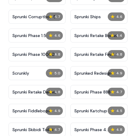
★
★
Sprunki Corruptbox 5
Sprunki Ships
4.7
4.6
★
★
Sprunki Phase 1.5
Sprunki Retake Bonus
4.6
4.4
★
★
Sprunki Phase 10000
Sprunki Retake Final
4.8
4.8
Update
★
★
Scrunkly
Sprunked Redesign
5.0
4.9
★
★
Sprunki Retake Deluxe
Sprunki Phase 888
4.8
4.7
★
★
Sprunki Fiddlebops
Sprunki Katchup
4.9
4.5
★
★
Sprunki Skibidi Toilet
Sprunki Phase 4
4.7
4.8
Definitive