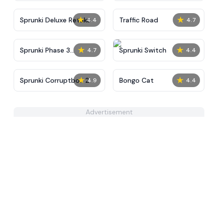
★
★
Sprunki Deluxe Retake
Traffic Road
4.4
4.7
★
★
Sprunki Phase 3
Sprunki Switch
4.7
4.4
Definitive
★
★
Sprunki Corruptbox 2
Bongo Cat
4.9
4.4
Advertisement