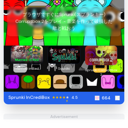
ブラウザですぐにSprunki(スプランキー)
Corruptbox 2をプレイ - 音楽を作って破損した
敵と戦おう
Married in Red
Squidki
Sprunki Corruptbox
2
Sprunki InCrediBox
4.5
664
Advertisement