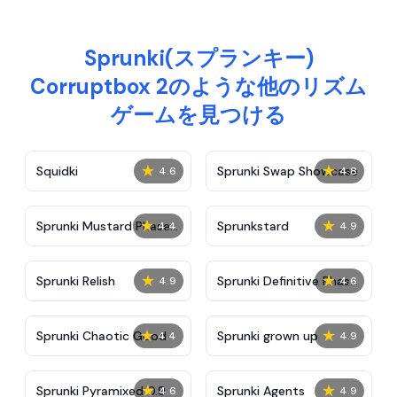
Sprunki(スプランキー)
Corruptbox 2のような他のリズム
ゲームを見つける
★
★
Squidki
Sprunki Swap Showcase
4.6
4.8
★
★
Sprunki Mustard Phase
Sprunkstard
4.4
4.9
2
★
★
Sprunki Relish
Sprunki Definitive Phase
4.9
4.6
7
★
★
Sprunki Chaotic Good
Sprunki grown up
4.4
4.9
★
★
Sprunki Pyramixed 0.9
Sprunki Agents
4.6
4.9