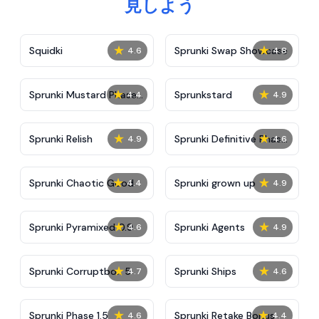
見しよう
★
★
Squidki
Sprunki Swap Showcase
4.6
4.8
★
★
Sprunki Mustard Phase
Sprunkstard
4.4
4.9
2
★
★
Sprunki Relish
Sprunki Definitive Phase
4.9
4.6
7
★
★
Sprunki Chaotic Good
Sprunki grown up
4.4
4.9
★
★
Sprunki Pyramixed 0.9
Sprunki Agents
4.6
4.9
★
★
Sprunki Corruptbox 5
Sprunki Ships
4.7
4.6
★
★
Sprunki Phase 1.5
Sprunki Retake Bonus
4.6
4.4