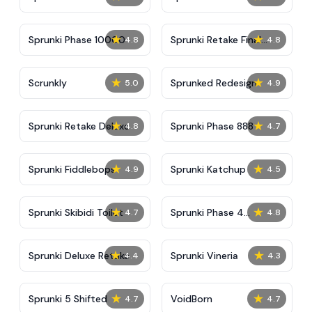
★
★
Sprunki Phase 10000
Sprunki Retake Final
4.8
4.8
Update
★
★
Scrunkly
Sprunked Redesign
5.0
4.9
★
★
Sprunki Retake Deluxe
Sprunki Phase 888
4.8
4.7
★
★
Sprunki Fiddlebops
Sprunki Katchup
4.9
4.5
★
★
Sprunki Skibidi Toilet
Sprunki Phase 4
4.7
4.8
Definitive
★
★
Sprunki Deluxe Retake
Sprunki Vineria
4.4
4.3
★
★
Sprunki 5 Shifted
VoidBorn
4.7
4.7