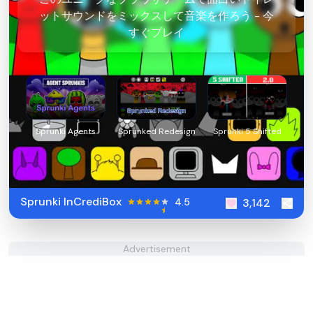
ットサウンドをミックスして音楽を作ろう - 今
すぐプレイ
Sprunki Agents
Sprunked Redesign
Sprunki 5 Shifted
Sprunki InCrediBox
4.5
3,142
Advertisement