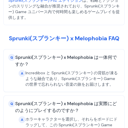
Sprunki(スプランキー) PvZ エディション
は、戦略とアクショ
ンのスリリングな融合が推奨されており、Sprunki(スプランキ
ー) Game ユニバース内で何時間も楽しめるゲームプレイを提
供します。
Sprunki(スプランキー) x Melophobia FAQ
Sprunki(スプランキー) x Melophobia は一体何で
Q
すか？
Incredibox と Sprunki(スプランキー) の背筋が凍る
A
ような融合であり、Sprunki(スプランキー) Game
の世界で忘れられない音楽の旅をお届けします。
Sprunki(スプランキー) x Melophobia は実際にど
Q
のようにプレイするのですか？
ホラーキャラクターを選択し、それらをボードにド
A
ラッグして、この Sprunki(スプランキー) Game