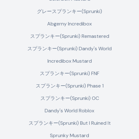
グレースプランキー(Sprunki)
Abgerny Incredibox
スプランキー(Sprunki) Remastered
スプランキー(Sprunki) Dandy's World
Incredibox Mustard
スプランキー(Sprunki) FNF
スプランキー(Sprunki) Phase 1
スプランキー(Sprunki) OC
Dandy's World Roblox
スプランキー(Sprunki) But I Ruined It
Sprunky Mustard