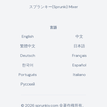
スプランキー(Sprunki) Mixer
言語
English
中文
繁體中文
日本語
Deutsch
Français
한국어
Español
Português
Italiano
Русский
©
2026
sprunkiy.com
全著作権所有。