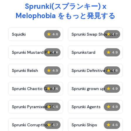
Sprunki(スプランキー) x
Melophobia をもっと発見する
★
★
Squidki
Sprunki Swap Showcase
4.6
4.8
★
★
Sprunki Mustard Phase
Sprunkstard
4.4
4.9
2
★
★
Sprunki Relish
Sprunki Definitive Phase
4.9
4.6
7
★
★
Sprunki Chaotic Good
Sprunki grown up
4.4
4.9
★
★
Sprunki Pyramixed 0.9
Sprunki Agents
4.6
4.9
★
★
Sprunki Corruptbox 5
Sprunki Ships
4.7
4.6