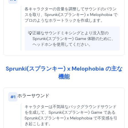
各キャラクターの音量を調整してサウンドのバラン
スを取り、Sprunki(スプランキー) x Melophobia で
プロのようなホラートラックを作成します。
💡
正確なサウンドミキシングとより没入型の
Sprunki(スプランキー) Game 体験のために、
ヘッドホンを使用してください。
Sprunki(スプランキー) x Melophobia の主な
機能
ホラーサウンド
#
1
キャラクターは不気味なバックグラウンドサウンド
を生成して、Sprunki(スプランキー) Game である
Sprunki(スプランキー) x Melophobia で不安感を引
き起こします。