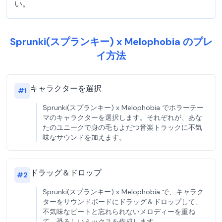
い。
Sprunki(スプランキー) x Melophobia のプレ
イ方法
キャラクターを選択
#
1
Sprunki(スプランキー) x Melophobia でホラーテー
マのキャラクターを選択します。それぞれが、あな
たのユニークで身の毛もよだつ音楽トラックに不気
味なサウンドを加えます。
ドラッグ＆ドロップ
#
2
Sprunki(スプランキー) x Melophobia で、キャラク
ターをサウンドボードにドラッグ＆ドロップして、
不気味なビートと忘れられないメロディーを重ね
て、恐ろしいミックスを作成します。