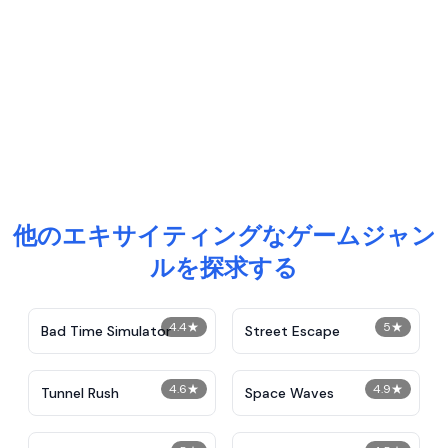
他のエキサイティングなゲームジャン
ルを探求する
4.4
★
5
★
Bad Time Simulator
Street Escape
4.6
★
4.9
★
Tunnel Rush
Space Waves