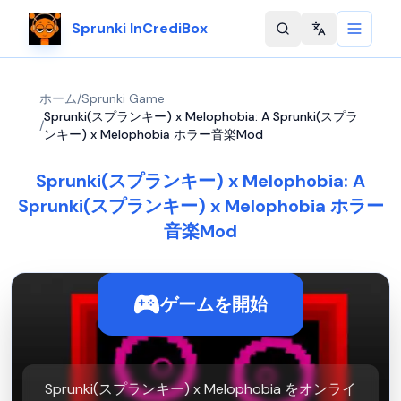
Sprunki InCrediBox
Change langu
ホーム
/
Sprunki Game
Sprunki(スプランキー) x Melophobia: A Sprunki(スプラ
/
ンキー) x Melophobia ホラー音楽Mod
Sprunki(スプランキー) x Melophobia: A
Sprunki(スプランキー) x Melophobia ホラー
音楽Mod
ゲームを開始
Sprunki(スプランキー) x Melophobia をオンライ