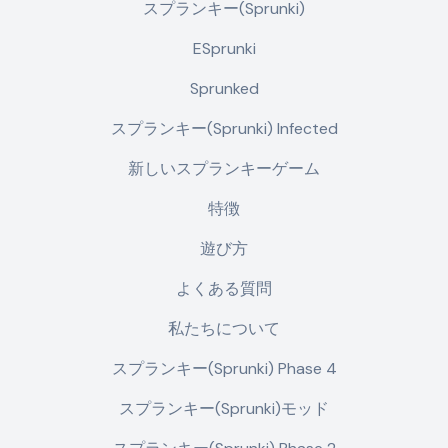
スプランキー(Sprunki)
ESprunki
Sprunked
スプランキー(Sprunki) Infected
新しいスプランキーゲーム
特徴
遊び方
よくある質問
私たちについて
スプランキー(Sprunki) Phase 4
スプランキー(Sprunki)モッド