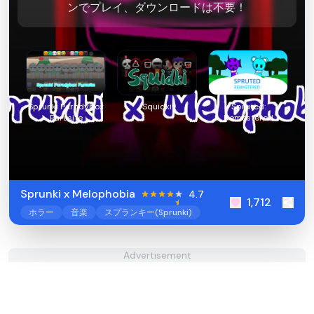
ンでプレイ、ダウンロードは不要！
Sprunki Parodybox
Squidki
Spruted:
Parasite
Remastered
Sprunki x Melophobia
4.7
1,712
ホラー
音楽
スプランキー(Sprunki)
Advertisement