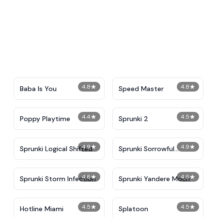
4.8
★
4.8
★
Baba Is You
​​Speed Master
4.4
★
4.5
★
Poppy Playtime
Sprunki 2
4.9
★
4.9
★
Sprunki Logical Shifted
Sprunki Sorrowful
Demises
4.6
★
4.6
★
Sprunki Storm Infection
Sprunki Yandere Moch
4.5
★
4.5
★
Hotline Miami
Splatoon