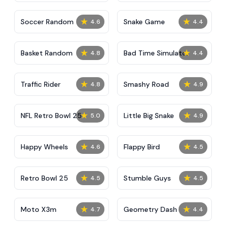
★
★
Soccer Random
Snake Game
4.6
4.4
★
★
Basket Random
Bad Time Simulator
4.8
4.4
★
★
Traffic Rider
Smashy Road
4.8
4.9
★
★
NFL Retro Bowl 25
Little Big Snake
5.0
4.9
★
★
Happy Wheels
Flappy Bird
4.6
4.5
★
★
Retro Bowl 25
Stumble Guys
4.5
4.5
★
★
Moto X3m
Geometry Dash
4.7
4.4