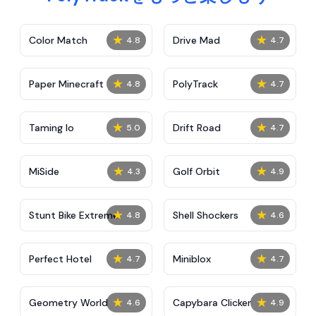
★
★
Color Match
Drive Mad
4.8
4.7
★
★
Paper Minecraft
PolyTrack
4.8
4.7
★
★
Taming Io
Drift Road
5.0
4.7
★
★
MiSide
Golf Orbit
4.3
4.9
★
★
Stunt Bike Extreme
Shell Shockers
4.8
4.6
★
★
Perfect Hotel
Miniblox
4.7
4.7
★
★
Geometry World
Capybara Clicker
4.6
4.9