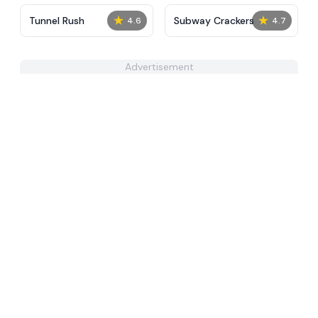
★
★
Tunnel Rush
Subway Crackers
4.6
4.7
Advertisement