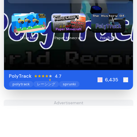
Drive Mad
Paper Minecraft
PolyTrack
PolyTrack
4.7
6,435
polytrack
レーシング
sprunki
Advertisement