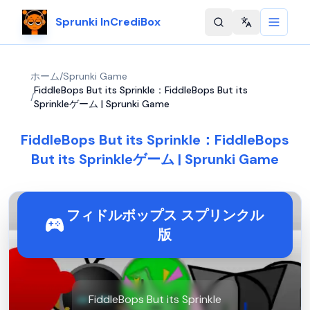
Sprunki InCrediBox
Change langu
ホーム
/
Sprunki Game
FiddleBops But its Sprinkle：FiddleBops But its
/
Sprinkleゲーム | Sprunki Game
FiddleBops But its Sprinkle：FiddleBops
But its Sprinkleゲーム | Sprunki Game
フィドルボップス スプリンクル
版
FiddleBops But its Sprinkle