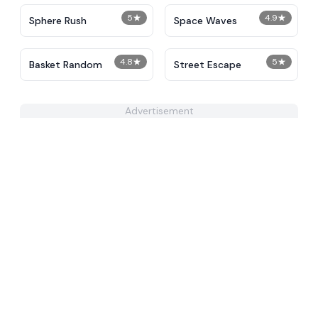
5
★
4.9
★
Sphere Rush
Space Waves
4.8
★
5
★
Basket Random
Street Escape
Advertisement