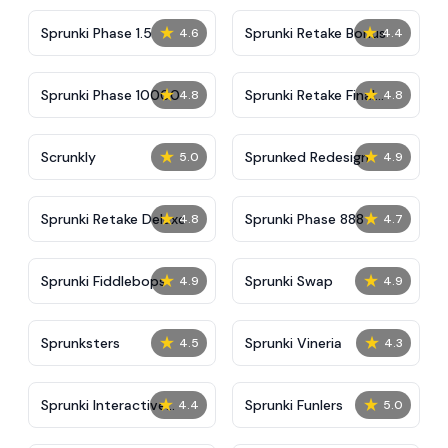
★
★
Sprunki Phase 1.5
Sprunki Retake Bonus
4.6
4.4
★
★
Sprunki Phase 10000
Sprunki Retake Final
4.8
4.8
Update
★
★
Scrunkly
Sprunked Redesign
5.0
4.9
★
★
Sprunki Retake Deluxe
Sprunki Phase 888
4.8
4.7
★
★
Sprunki Fiddlebops
Sprunki Swap
4.9
4.9
★
★
Sprunksters
Sprunki Vineria
4.5
4.3
★
★
Sprunki Interactive
Sprunki Funlers
4.4
5.0
Tunner