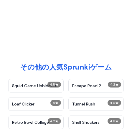
その他の人気Sprunkiゲーム
4.8
★
4.3
★
Squid Game Unblocked
Escape Road 2
5
★
4.6
★
Loaf Clicker
Tunnel Rush
4.2
★
4.6
★
Retro Bowl College
Shell Shockers