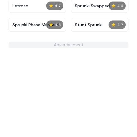
★
★
Letroso
Sprunki Swapped
4.7
4.6
★
★
Sprunki Phase Mustard
Stunt Sprunki​
4.5
4.7
Advertisement