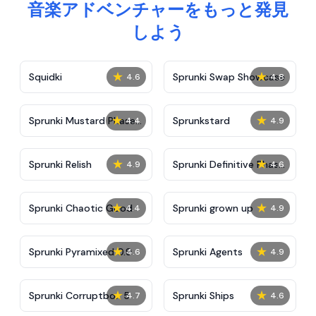
音楽アドベンチャーをもっと発見
しよう
★
★
Squidki
Sprunki Swap Showcase
4.6
4.8
★
★
Sprunki Mustard Phase
Sprunkstard
4.4
4.9
2
★
★
Sprunki Relish
Sprunki Definitive Phase
4.9
4.6
7
★
★
Sprunki Chaotic Good
Sprunki grown up
4.4
4.9
★
★
Sprunki Pyramixed 0.9
Sprunki Agents
4.6
4.9
★
★
Sprunki Corruptbox 5
Sprunki Ships
4.7
4.6