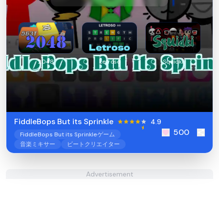
2048
Letroso
Squidki
FiddleBops But its Sprinkle​
4.9
500
FiddleBops But its Sprinkleゲーム
音楽ミキサー
ビートクリエイター
Advertisement