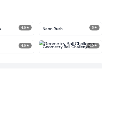
4.9
★
5
★
s
Neon Rush
4.9
★
4.9
★
Geometry Ball Challenge