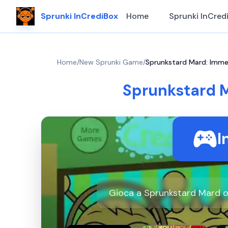
Sprunki InCrediBox
Home
Sprunki InCred
Home
/
New Sprunki Game
/
Sprunkstard Mard: Immer
Sprunkstard M
I
Gioca a Sprunkstard Mard onl