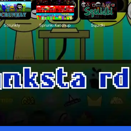
Scrunkly
Sprunki Katchup
Squidki