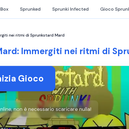
iBox
Sprunked
Sprunki Infected
Gioco Sprun
giti nei ritmi di Sprunkstard Mard
ard: Immergiti nei ritmi di Sp
nizia Gioco
ine, non è necessario scaricare nulla!