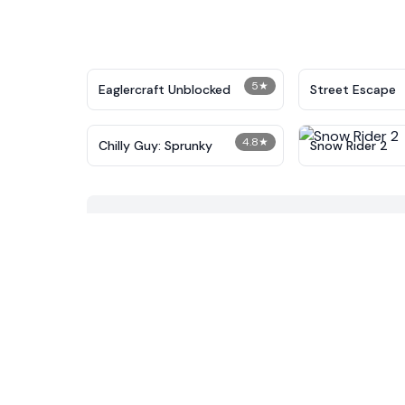
5
★
Eaglercraft Unblocked
Street Escape
4.8
★
Chilly Guy: Sprunky
Snow Rider 2