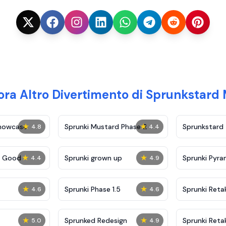
ora Altro Divertimento di Sprunkstard
★
★
Showcase
Sprunki Mustard Phase 2
Sprunkstard
4.8
4.4
★
★
c Good
Sprunki grown up
Sprunki Pyra
4.4
4.9
★
★
Sprunki Phase 1.5
Sprunki Reta
4.6
4.6
★
★
Sprunked Redesign
Sprunki Reta
5.0
4.9