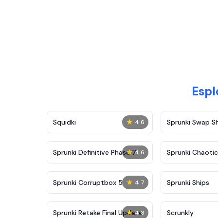
Espl
★
Squidki
Sprunki Swap 
4.6
★
Sprunki Definitive Phase 7
Sprunki Chaoti
4.6
★
Sprunki Corruptbox 5
Sprunki Ships
4.7
★
Sprunki Retake Final Update
Scrunkly
4.8