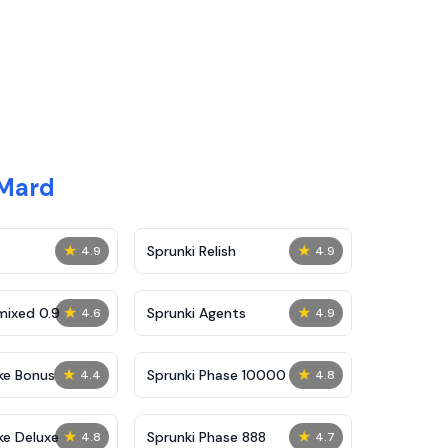
 Mard
★
★
Sprunki Relish
4.9
4.9
★
★
mixed 0.9
Sprunki Agents
4.6
4.9
★
★
ke Bonus
Sprunki Phase 10000
4.4
4.8
★
★
ke Deluxe
Sprunki Phase 888
4.8
4.7