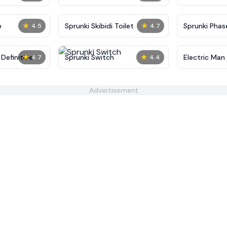
★
★
p
Sprunki Skibidi Toilet
Sprunki Phase
4.5
4.7
★
★
Definitive
Sprunki Switch
Electric Man
4.7
4.4
Advertisement