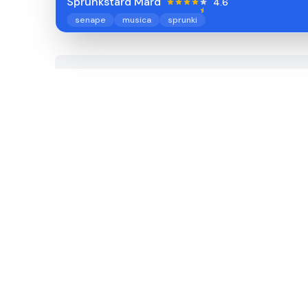
Sprunkstard Mard
4.6
senape
musica
sprunki