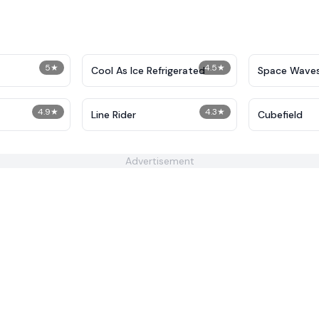
5
★
4.5
★
Cool As Ice Refrigerated
Space Wave
4.9
★
4.3
★
Line Rider
Cubefield
Advertisement