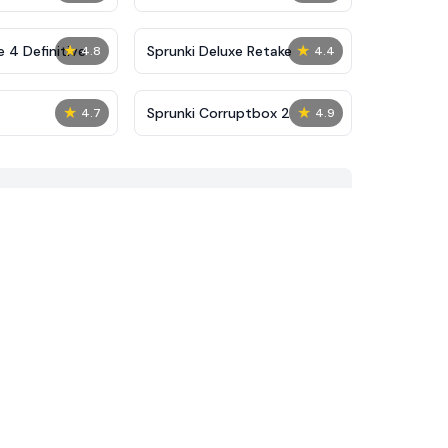
★
★
 4 Definitive
Sprunki Deluxe Retake
4.8
4.4
★
★
Sprunki Corruptbox 2
4.7
4.9