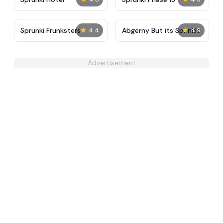
★
★
Sprunki Frunksters
Abgerny But its Sprinkle
4.4
4.9
Advertisement