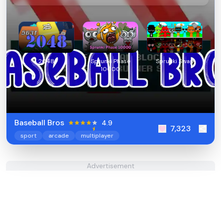
2048
Sprunki Phase
Sprunki Swap
10000
Baseball Bros
4.9
7,323
sport
arcade
multiplayer
Advertisement