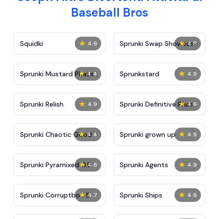
Baseball Bros
★
★
Squidki
Sprunki Swap Showcase
4.6
4.8
★
★
Sprunki Mustard Phase
Sprunkstard
4.4
4.9
2
★
★
Sprunki Relish
Sprunki Definitive Phase
4.9
4.6
7
★
★
Sprunki Chaotic Good
Sprunki grown up
4.4
4.9
★
★
Sprunki Pyramixed 0.9
Sprunki Agents
4.6
4.9
★
★
Sprunki Corruptbox 5
Sprunki Ships
4.7
4.6