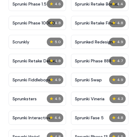
★
★
Sprunki Phase 1.5
Sprunki Retake Bonus
4.6
4.4
★
★
Sprunki Phase 10000
Sprunki Retake Final
4.8
4.8
Update
★
★
Scrunkly
Sprunked Redesign
5.0
4.9
★
★
Sprunki Retake Deluxe
Sprunki Phase 888
4.8
4.7
★
★
Sprunki Fiddlebops
Sprunki Swap
4.9
4.9
★
★
Sprunksters
Sprunki Vineria
4.5
4.3
★
★
Sprunki Interactive
Sprunki Fase 5
4.4
4.8
Tunner
★
★
Sprunki Hotel
Sprunki Phase 13
4.8
4.5