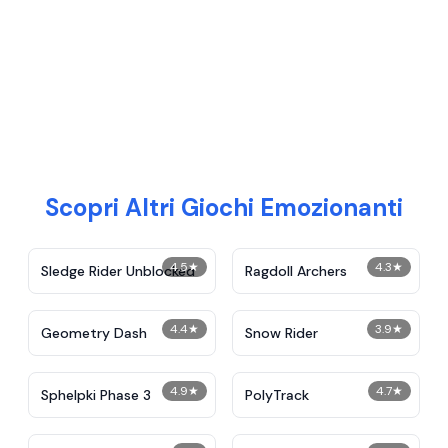
Scopri Altri Giochi Emozionanti
4.5
★
4.3
★
Sledge Rider Unblocked
Ragdoll Archers
4.4
★
3.9
★
Geometry Dash
Snow Rider
4.9
★
4.7
★
Sphelpki Phase 3
PolyTrack