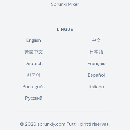
Sprunki Mixer
LINGUE
English
中文
繁體中文
日本語
Deutsch
Français
한국어
Español
Português
Italiano
Русский
©
2026
sprunkiy.com
Tutti i diritti riservati.