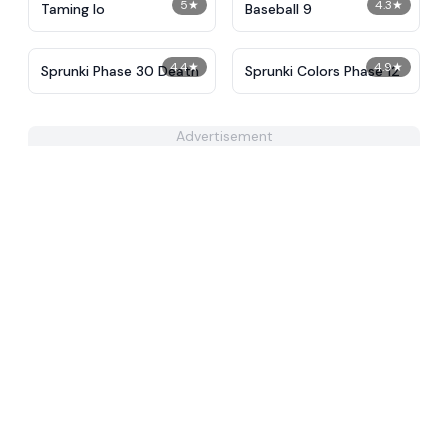
5
★
4.3
★
Taming Io
Baseball 9
4.4
★
4.9
★
Sprunki Phase 30 Death
Sprunki Colors Phase 12
Advertisement