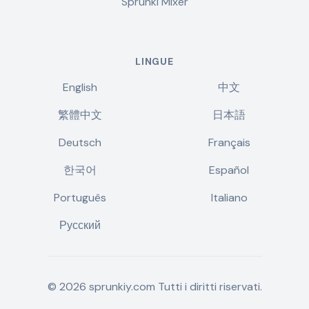
Sprunki Mixer
LINGUE
English
中文
繁體中文
日本語
Deutsch
Français
한국어
Español
Português
Italiano
Русский
©
2026
sprunkiy.com
Tutti i diritti riservati.