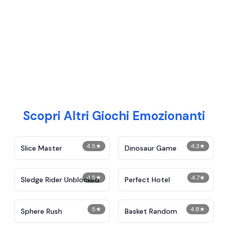
Scopri Altri Giochi Emozionanti
4.5
★
4.3
★
Slice Master
Dinosaur Game
4.5
★
4.7
★
Sledge Rider Unblocked
Perfect Hotel
5
★
4.8
★
Sphere Rush
Basket Random