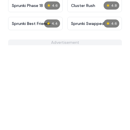
★
★
Sprunki Phase 18
Cluster Rush
4.6
4.8
★
★
Sprunki Best Friends
Sprunki Swapped
4.4
4.6
Slaughter
Advertisement