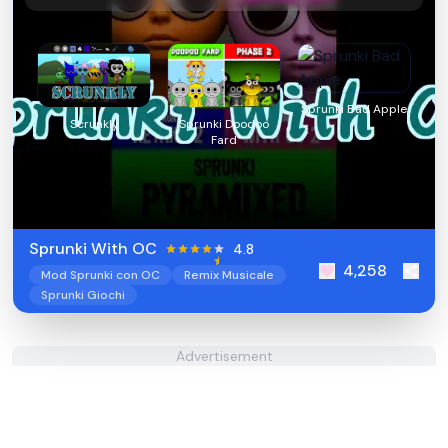
Sprunki Bad Apple
Scrunkly
Sprunki Doodoo
Fard
Sprunki With OC
4.8
4,258
Mod Sprunki con OC
Remix Musicale
Sprunki Giochi
Advertisement