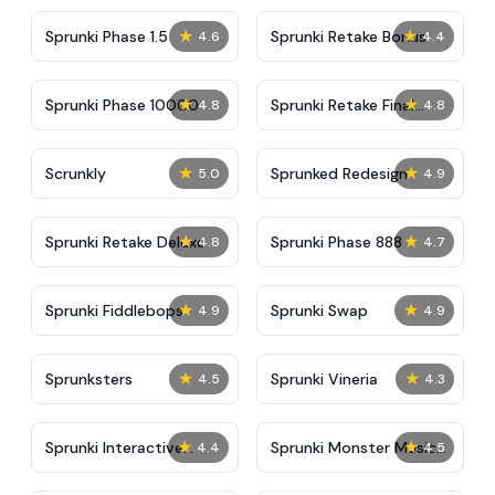
★
★
Sprunki Phase 1.5
Sprunki Retake Bonus
4.6
4.4
★
★
Sprunki Phase 10000
Sprunki Retake Final
4.8
4.8
Update
★
★
Scrunkly
Sprunked Redesign
5.0
4.9
★
★
Sprunki Retake Deluxe
Sprunki Phase 888
4.8
4.7
★
★
Sprunki Fiddlebops
Sprunki Swap
4.9
4.9
★
★
Sprunksters
Sprunki Vineria
4.5
4.3
★
★
Sprunki Interactive
Sprunki Monster Music
4.4
4.5
Tunner
Beats