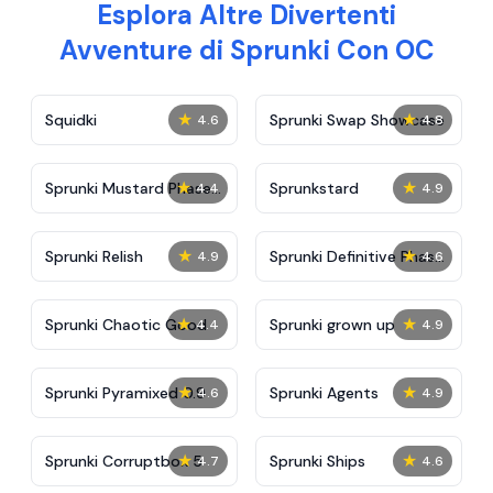
Esplora Altre Divertenti
Avventure di Sprunki Con OC
★
★
Squidki
Sprunki Swap Showcase
4.6
4.8
★
★
Sprunki Mustard Phase
Sprunkstard
4.4
4.9
2
★
★
Sprunki Relish
Sprunki Definitive Phase
4.9
4.6
7
★
★
Sprunki Chaotic Good
Sprunki grown up
4.4
4.9
★
★
Sprunki Pyramixed 0.9
Sprunki Agents
4.6
4.9
★
★
Sprunki Corruptbox 5
Sprunki Ships
4.7
4.6