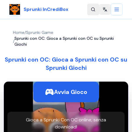
Sprunki InCrediBox
Change langu
Home
/
Sprunki Game
Sprunki con OC: Gioca a Sprunki con OC su Sprunki
/
Giochi
Sprunki con OC: Gioca a Sprunki con OC su
Sprunki Giochi
Avvia Gioco
Gioca a Sprunki Con OC online, senza
download!