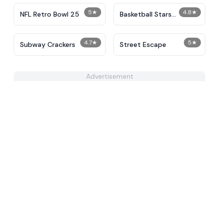
5
★
4.8
★
NFL Retro Bowl 25
Basketball Stars
Unblocked
4.7
★
5
★
Subway Crackers
Street Escape
Advertisement