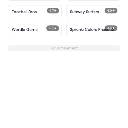
4.7
★
4.9
★
Football Bros
Subway Surfers
Unblocked
4.8
★
4.9
★
Wordle Game
Sprunki Colors Phase 12
Advertisement