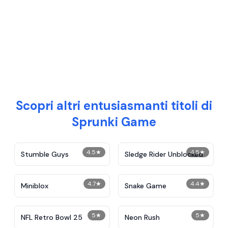
Scopri altri entusiasmanti titoli di
Sprunki Game
4.5
★
4.5
★
Stumble Guys
Sledge Rider Unblocked
4.7
★
4.4
★
Miniblox
Snake Game
5
★
5
★
NFL Retro Bowl 25
Neon Rush