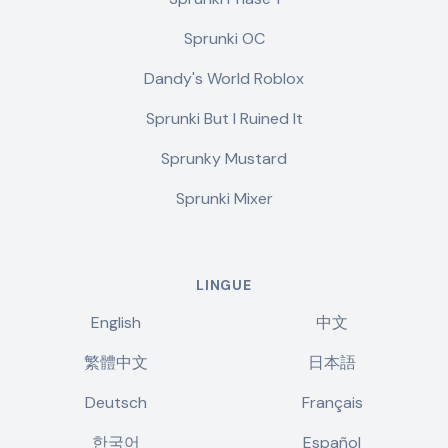
Sprunki OC
Dandy's World Roblox
Sprunki But I Ruined It
Sprunky Mustard
Sprunki Mixer
LINGUE
English
中文
繁體中文
日本語
Deutsch
Français
한국어
Español