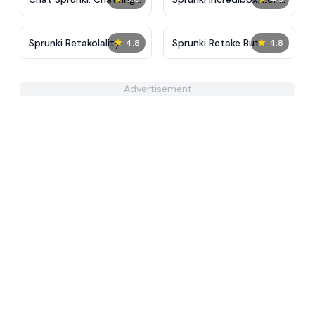
Phase
Hand
★
★
Sprunki Retakolality
Sprunki Retake But
4.8
4.8
Hands
Advertisement