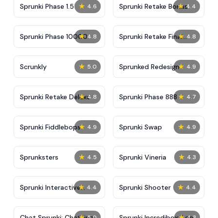
★
★
Sprunki Phase 1.5
Sprunki Retake Bonus
4.6
4.4
★
★
Sprunki Phase 10000
Sprunki Retake Final
4.8
4.8
Update
★
★
Scrunkly
Sprunked Redesign
5.0
4.9
★
★
Sprunki Retake Deluxe
Sprunki Phase 888
4.8
4.7
★
★
Sprunki Fiddlebops
Sprunki Swap
4.9
4.9
★
★
Sprunksters
Sprunki Vineria
4.5
4.3
★
★
Sprunki Interactive
Sprunki Shooter
4.4
4.4
Tunner
★
★
Chat Sprunki: Chatting
Sprunki Incredibox: Long
5.0
4.3