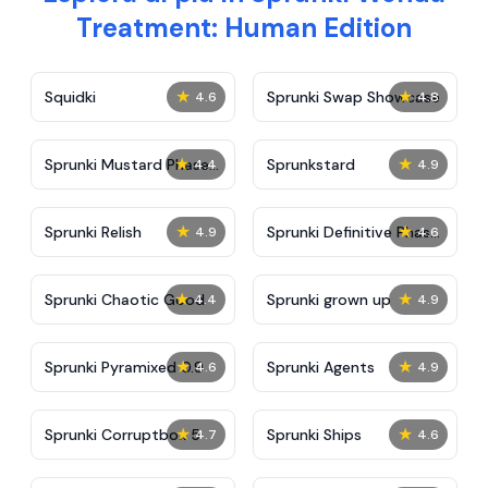
Treatment: Human Edition
★
★
Squidki
Sprunki Swap Showcase
4.6
4.8
★
★
Sprunki Mustard Phase
Sprunkstard
4.4
4.9
2
★
★
Sprunki Relish
Sprunki Definitive Phase
4.9
4.6
7
★
★
Sprunki Chaotic Good
Sprunki grown up
4.4
4.9
★
★
Sprunki Pyramixed 0.9
Sprunki Agents
4.6
4.9
★
★
Sprunki Corruptbox 5
Sprunki Ships
4.7
4.6