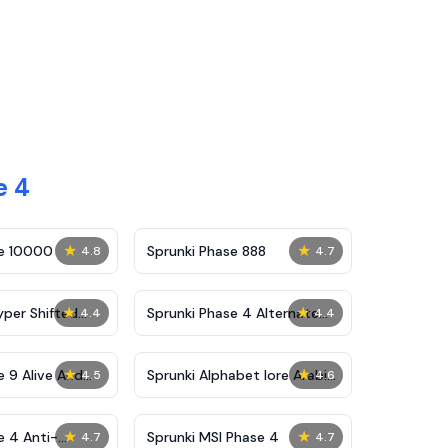
e 4
★
★
se 10000
Sprunki Phase 888
4.8
4.7
★
★
yper Shifted
Sprunki Phase 4 Alternate
4.4
4.4
Edition
★
★
e 9 Alive And
Sprunki Alphabet lore Arabic
4.5
4.6
Phase 3
★
★
e 4 Anti-
Sprunki MSI Phase 4
4.7
4.7