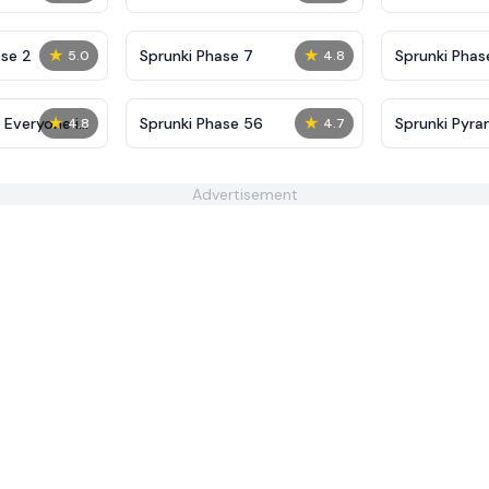
Definitive
Shifted
★
★
se 2
Sprunki Phase 7
Sprunki Phase
5.0
4.8
(Fanmade)
★
★
 Everyone is
Sprunki Phase 56
Sprunki Pyra
4.8
4.7
Remake
Advertisement