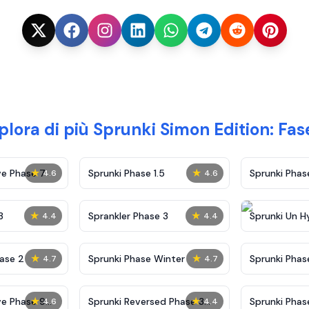
plora di più Sprunki Simon Edition: Fas
★
★
ve Phase 7
Sprunki Phase 1.5
Sprunki Pha
4.6
4.6
★
★
3
Sprankler Phase 3
Sprunki Un H
4.4
4.4
Phase 4
★
★
ase 2
Sprunki Phase Winter
Sprunki Phas
4.7
4.7
Malediction
★
★
ve Phase 9
Sprunki Reversed Phase 3
Sprunki Phas
4.6
4.4