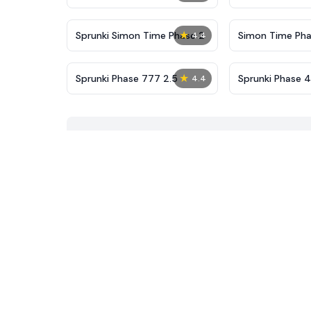
New
★
Sprunki Simon Time Phase 2
Simon Time Pha
4.4
★
Sprunki Phase 777 2.5
Sprunki Phase 4
4.4
Alive