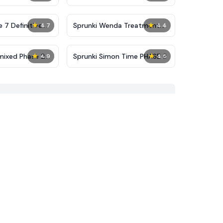
★
★
 7 Definitive
Sprunki Wenda Treatment
4.7
4.4
Phase 40
★
★
mixed Phase 2
Sprunki Simon Time PHASE 3
4.9
4.5