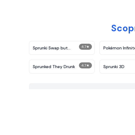
Scopr
4.7
★
Sprunki Swap but
Pokémon Infinit
Parasprunki
4.7
★
Sprunked They Drunk
Sprunki 3D