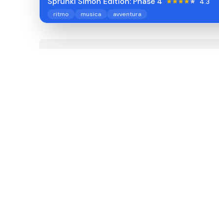
Sprunki Simon Edition: Phase 4
4.3
ritmo
musica
avventura