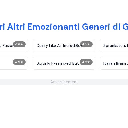
i Altri Emozionanti Generi di 
4.6
★
4.5
★
e Fusion
Dusty Like Air IncrediBox
Sprunksters 
4.9
★
4.5
★
Sprunki Pyramixed But
Italian Brainr
Robot
Advertisement