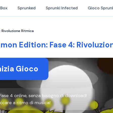
iBox
Sprunked
Sprunki Infected
Gioco Sprun
: Rivoluzione Ritmica
imon Edition: Fase 4: Rivoluzio
nizia Gioco
Fase 4 online, senza bisogno di download!
ccare a ritmo di musica!