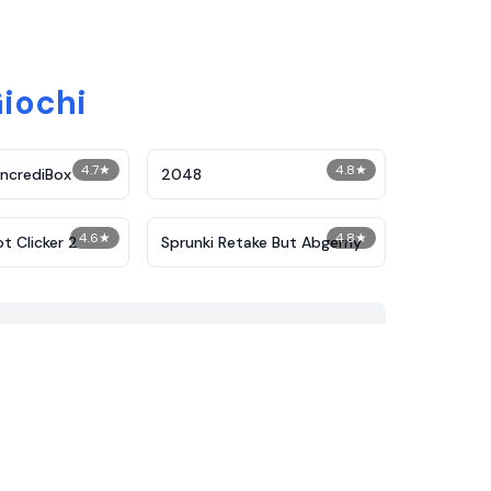
Giochi
4.7
★
4.8
★
IncrediBox
2048
4.6
★
4.8
★
ot Clicker 2
Sprunki Retake But Abgerny