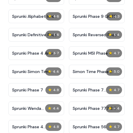
And Malediction
★
★
Sprunki Alphabet lore
Sprunki Phase 9 GGTP
4.6
4.3
Arabic Phase 3
★
★
Sprunki Definitive Phase
Sprunki Reversed Phase
4.6
4.4
9 New
3 Definitive
★
★
Sprunki Phase 4 Anti-
Sprunki MSI Phase 4
4.7
4.7
Shifted
★
★
Sprunki Simon Time
Simon Time Phase 2
4.4
5.0
Phase 2
★
★
Sprunki Phase 7
Sprunki Phase 7
4.8
4.7
Definitive (Fanmade)
★
★
Sprunki Wenda
Sprunki Phase 777 2.5
4.4
4.4
Treatment Phase 40
★
★
Sprunki Phase 4
Sprunki Phase 56
4.8
4.7
Everyone is Alive