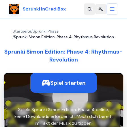
Sprunki InCrediBox
Change langu
Startseite
/
Sprunki Phase
/
Sprunki Simon Edition: Phase 4: Rhythmus Revolution
Sprunki Simon Edition: Phase 4: Rhythmus-
Revolution
Spiel starten
Spiele Sprunki Simon Edition: Phase 4 online,
keine Downloads erforderlich! Mach dich bereit,
im Takt der Musik zu tippen!