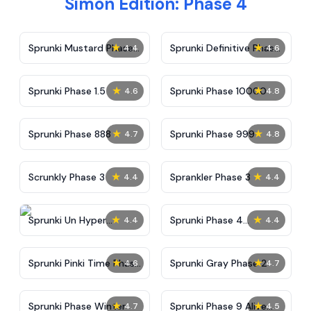
Simon Edition: Phase 4
★
★
Sprunki Mustard Phase
Sprunki Definitive Phase
4.4
4.6
2
7
★
★
Sprunki Phase 1.5
Sprunki Phase 10000
4.6
4.8
★
★
Sprunki Phase 888
Sprunki Phase 999
4.7
4.8
★
★
Scrunkly Phase 3
Sprankler Phase 3
4.4
4.4
★
★
Sprunki Un Hyper
Sprunki Phase 4
4.4
4.4
Shifted Phase 4
Alternate Edition
★
★
Sprunki Pinki Time Phase
Sprunki Gray Phase 2
4.6
4.7
3
★
★
Sprunki Phase Winter
Sprunki Phase 9 Alive
4.7
4.5