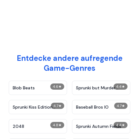
Entdecke andere aufregende
Game-Genres
4.6
★
4.4
★
Blob Beats​
Sprunki but Murder
Drones!
4.7
★
4.7
★
Sprunki Kiss Edition
Baseball Bros IO
Reupload
4.8
★
4.4
★
2048
Sprunki Autumn Fields