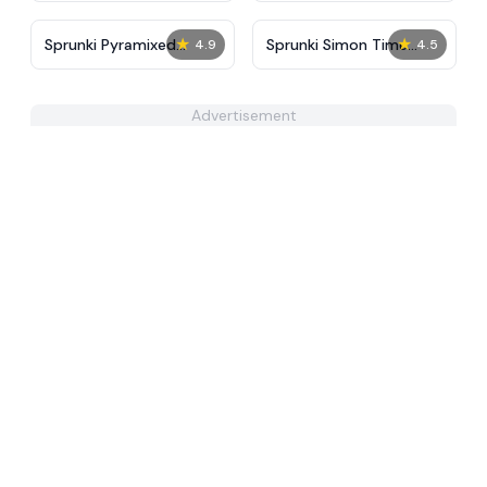
★
★
Sprunki Pyramixed
Sprunki Simon Time
4.9
4.5
Phase 2 Remake
PHASE 3
Advertisement