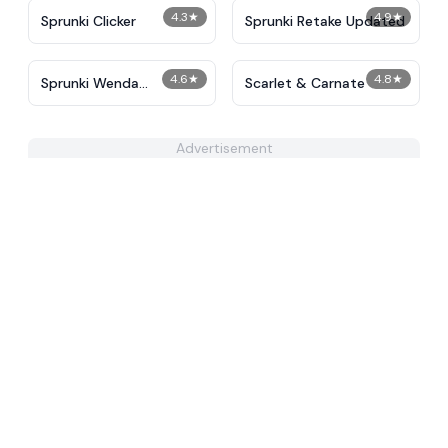
4.3
★
4.9
★
Sprunki Clicker
Sprunki Retake Updated
4.6
★
4.8
★
Sprunki Wenda
Scarlet & Carnate
Treatment: Human
Edition
Advertisement