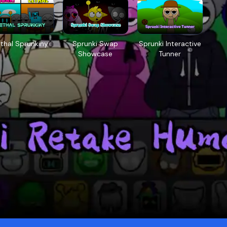
ethal Sprunkiny
Sprunki Swap
Sprunki Interactive
Showcase
Tunner