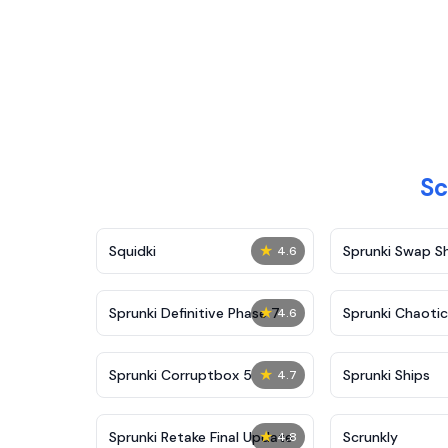
Sc
★
Squidki
Sprunki Swap 
4.6
★
Sprunki Definitive Phase 7
Sprunki Chaoti
4.6
★
Sprunki Corruptbox 5
Sprunki Ships
4.7
★
Sprunki Retake Final Update
Scrunkly
4.8