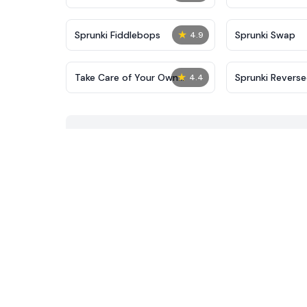
★
Sprunki Fiddlebops
Sprunki Swap
4.9
★
Take Care of Your Own
Sprunki Reverse
4.4
Shadow Milk