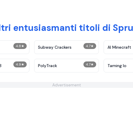
ltri entusiasmanti titoli di Spr
4.8
★
4.7
★
Subway Crackers
AI Minecraft
4.9
★
4.7
★
3
PolyTrack
Taming Io
Advertisement