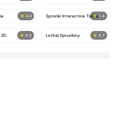
★
★
ia
Sprunki Interactive Tunner
4.3
4.4
★
★
 3D
Lethal Sprunkiny
4.5
4.7