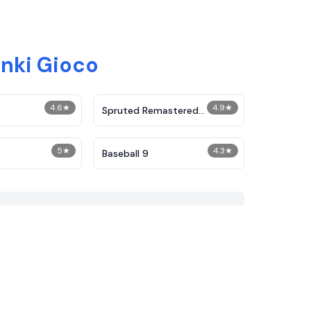
unki Gioco
4.6
★
4.9
★
Spruted Remastered
Alternative Phase 2
5
★
4.3
★
Baseball 9