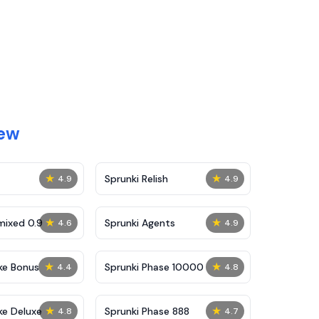
New
★
★
Sprunki Relish
4.9
4.9
★
★
mixed 0.9
Sprunki Agents
4.6
4.9
★
★
ke Bonus
Sprunki Phase 10000
4.4
4.8
★
★
ke Deluxe
Sprunki Phase 888
4.8
4.7