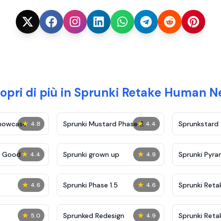
opri di più in Sprunki Retake Human 
★
★
Showcase
Sprunki Mustard Phase 2
Sprunkstard
4.8
4.4
★
★
c Good
Sprunki grown up
Sprunki Pyra
4.4
4.9
★
★
Sprunki Phase 1.5
Sprunki Reta
4.6
4.6
★
★
Sprunked Redesign
Sprunki Reta
5.0
4.9