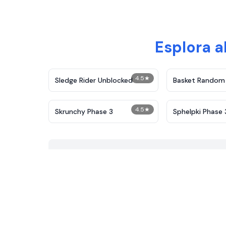
Esplora a
4.5
★
Sledge Rider Unblocked
Basket Random
4.5
★
Skrunchy Phase 3
Sphelpki Phase 