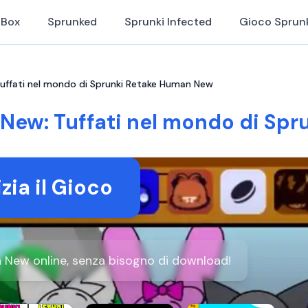
iBox
Sprunked
Sprunki Infected
Gioco Sprun
uffati nel mondo di Sprunki Retake Human New
New: Tuffati nel mondo di Sp
izia il Gioco
 New online, senza bisogno di download!