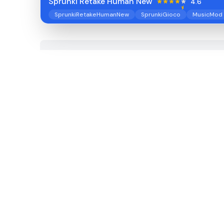
Sprunki Retake Human New
4.6
SprunkiRetakeHumanNew
SprunkiGioco
MusicMod