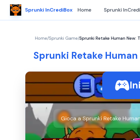
Sprunki InCrediBox
Home
Sprunki InCred
Home
/
Sprunki Game
/
Sprunki Retake Human New: T
Sprunki Retake Human 
In
Gioca a Sprunki Retake Human