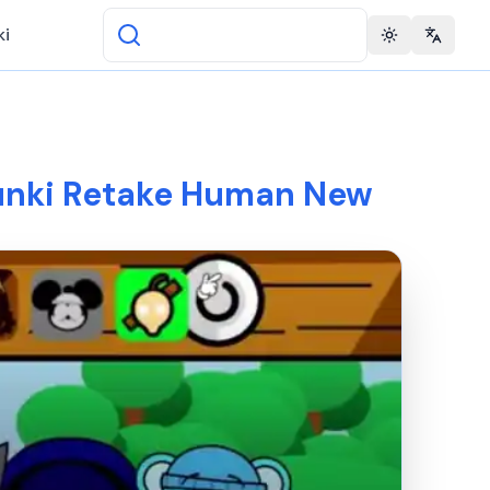
ki
Toggle theme
Change 
runki Retake Human New