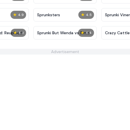
★
★
Sprunksters
Sprunki Viner
4.9
4.5
★
★
d: Reupload!
Sprunki But Wenda vs Simon
Crazy Cattle
4.3
4.4
Treatment
Advertisement