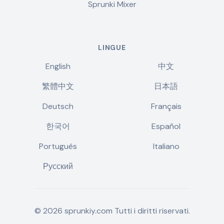
Sprunki Mixer
LINGUE
English
中文
繁體中文
日本語
Deutsch
Français
한국어
Español
Português
Italiano
Русский
©
2026
sprunkiy.com
Tutti i diritti riservati.