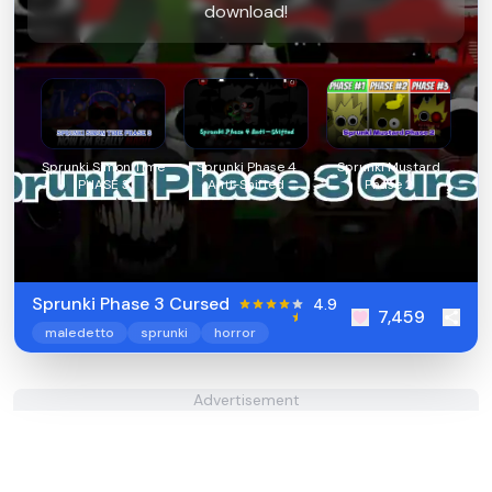
download!
Sprunki Simon Time
Sprunki Phase 4
Sprunki Mustard
PHASE 3
Anti-Shifted
Phase 2
Sprunki Phase 3 Cursed
4.9
7,459
maledetto
sprunki
horror
Advertisement