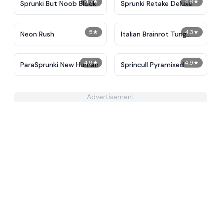
4.7
★
4.8
★
Sprunki But Noob Block
Sprunki Retake Deluxe
5
★
4.3
★
Neon Rush
Italian Brainrot Tung
Tung Mini Race
4.9
★
4.9
★
ParaSprunki New Human
Sprincull Pyramixed
Advertisement