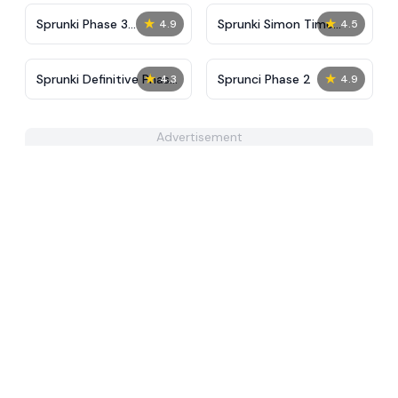
★
★
Sprunki Phase 3
Sprunki Simon Time
4.9
4.5
Remastered But
PHASE 3
Everyone is Vineria
★
★
Sprunki Definitive Phase
Sprunci Phase 2
4.3
4.9
9 Fan-made
Advertisement