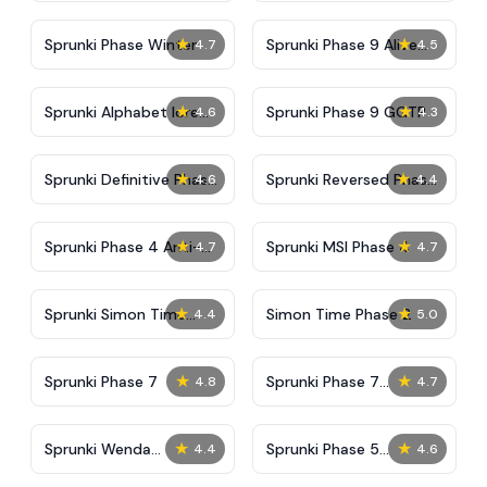
★
★
Sprunki Phase Winter
Sprunki Phase 9 Alive
4.7
4.5
And Malediction
★
★
Sprunki Alphabet lore
Sprunki Phase 9 GGTP
4.6
4.3
Arabic Phase 3
★
★
Sprunki Definitive Phase
Sprunki Reversed Phase
4.6
4.4
9 New
3 Definitive
★
★
Sprunki Phase 4 Anti-
Sprunki MSI Phase 4
4.7
4.7
Shifted
★
★
Sprunki Simon Time
Simon Time Phase 2
4.4
5.0
Phase 2
★
★
Sprunki Phase 7
Sprunki Phase 7
4.8
4.7
Definitive (Fanmade)
★
★
Sprunki Wenda
Sprunki Phase 5
4.4
4.6
Treatment Phase 40
Fanmade