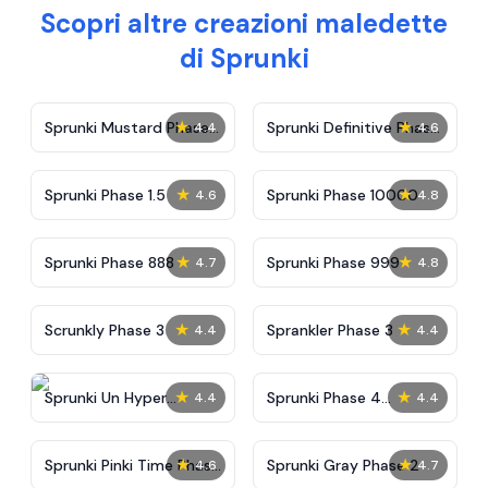
Scopri altre creazioni maledette
di Sprunki
★
★
Sprunki Mustard Phase
Sprunki Definitive Phase
4.4
4.6
2
7
★
★
Sprunki Phase 1.5
Sprunki Phase 10000
4.6
4.8
★
★
Sprunki Phase 888
Sprunki Phase 999
4.7
4.8
★
★
Scrunkly Phase 3
Sprankler Phase 3
4.4
4.4
★
★
Sprunki Un Hyper
Sprunki Phase 4
4.4
4.4
Shifted Phase 4
Alternate Edition
★
★
Sprunki Pinki Time Phase
Sprunki Gray Phase 2
4.6
4.7
3