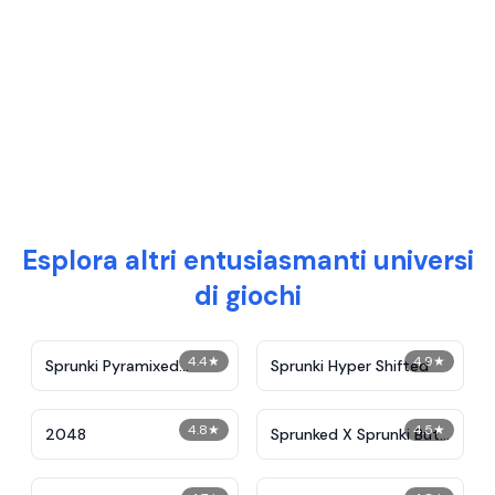
Esplora altri entusiasmanti universi
di giochi
4.4
★
4.9
★
Sprunki Pyramixed
Sprunki Hyper Shifted
Swapped
4.8
★
4.5
★
2048
Sprunked X Sprunki But
it’s Parasite