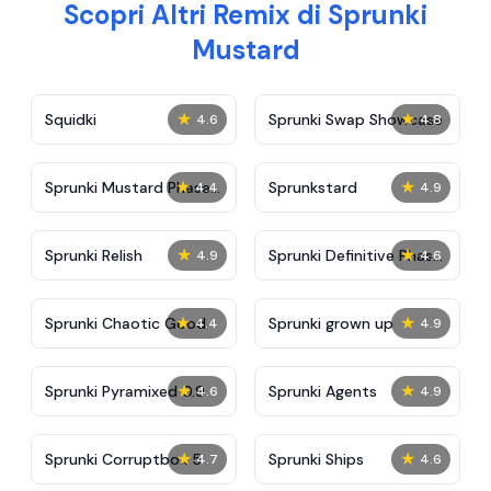
Scopri Altri Remix di Sprunki
Mustard
★
★
Squidki
Sprunki Swap Showcase
4.6
4.8
★
★
Sprunki Mustard Phase
Sprunkstard
4.4
4.9
2
★
★
Sprunki Relish
Sprunki Definitive Phase
4.9
4.6
7
★
★
Sprunki Chaotic Good
Sprunki grown up
4.4
4.9
★
★
Sprunki Pyramixed 0.9
Sprunki Agents
4.6
4.9
★
★
Sprunki Corruptbox 5
Sprunki Ships
4.7
4.6