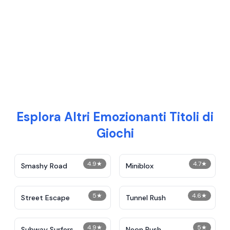
Esplora Altri Emozionanti Titoli di
Giochi
4.9
★
4.7
★
Smashy Road
Miniblox
5
★
4.6
★
Street Escape
Tunnel Rush
4.9
★
5
★
Subway Surfers
Neon Rush