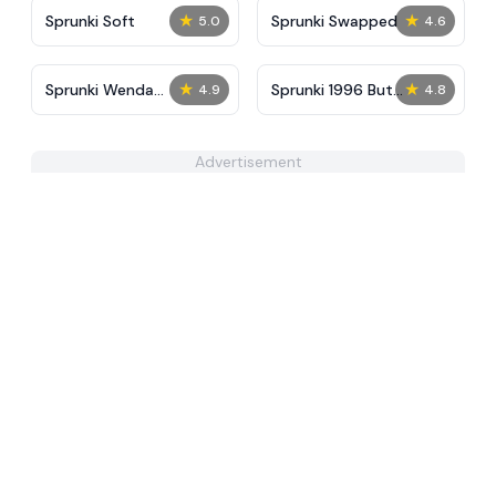
★
★
Sprunki Soft
Sprunki Swapped
5.0
4.6
★
★
Sprunki Wenda
Sprunki 1996 But
4.9
4.8
Treatment Reimagined
Pyramixed
Advertisement