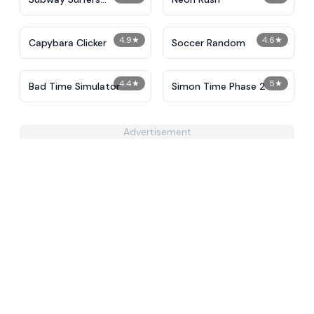
Unblocked
4.9
★
4.6
★
Capybara Clicker
Soccer Random
4.4
★
5
★
Bad Time Simulator
Simon Time Phase 2
Advertisement