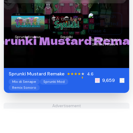
Sprunkdiculous
Squidki
Sprunki Un Hyper
Shifted Phase 4
Sprunki Mustard Remake
4.6
9,659
Mix di Senape
Sprunki Mod
Remix Sonoro
Advertisement