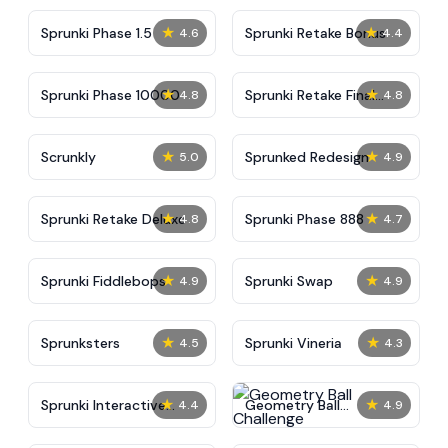
★
★
Sprunki Phase 1.5
Sprunki Retake Bonus
4.6
4.4
★
★
Sprunki Phase 10000
Sprunki Retake Final
4.8
4.8
Update
★
★
Scrunkly
Sprunked Redesign
5.0
4.9
★
★
Sprunki Retake Deluxe
Sprunki Phase 888
4.8
4.7
★
★
Sprunki Fiddlebops
Sprunki Swap
4.9
4.9
★
★
Sprunksters
Sprunki Vineria
4.5
4.3
★
★
Sprunki Interactive
Geometry Ball
4.4
4.9
Tunner
Challenge