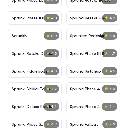
★
★
Sprunki Phase 1.5
Sprunki Retake Bonus
4.6
4.4
★
★
Sprunki Phase 10000
Sprunki Retake Final
4.8
4.8
Update
★
★
Scrunkly
Sprunked Redesign
5.0
4.9
★
★
Sprunki Retake Deluxe
Sprunki Phase 888
4.8
4.7
★
★
Sprunki Fiddlebops
Sprunki Katchup
4.9
4.5
★
★
Sprunki Skibidi Toilet
Sprunki Phase 4
4.7
4.8
Definitive
★
★
Sprunki Deluxe Retake
Sprunki Phase 4
4.4
4.4
Alternate Edition
★
★
Sprunki Phase 3
Sprunki FallOut
4.7
4.3