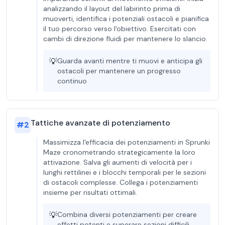
analizzando il layout del labirinto prima di
muoverti, identifica i potenziali ostacoli e pianifica
il tuo percorso verso l'obiettivo. Esercitati con
cambi di direzione fluidi per mantenere lo slancio.
💡
Guarda avanti mentre ti muovi e anticipa gli
ostacoli per mantenere un progresso
continuo
Tattiche avanzate di potenziamento
#
2
Massimizza l'efficacia dei potenziamenti in Sprunki
Maze cronometrando strategicamente la loro
attivazione. Salva gli aumenti di velocità per i
lunghi rettilinei e i blocchi temporali per le sezioni
di ostacoli complesse. Collega i potenziamenti
insieme per risultati ottimali.
💡
Combina diversi potenziamenti per creare
effetti potenti e superare sezioni difficili