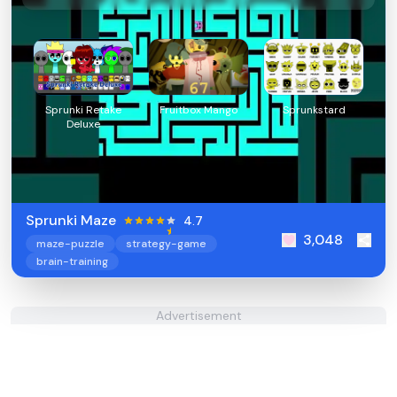
Sprunki Retake
Fruitbox Mango
Sprunkstard
Deluxe
Sprunki Maze
4.7
3,048
maze-puzzle
strategy-game
brain-training
Advertisement