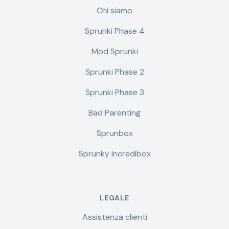
Chi siamo
Sprunki Phase 4
Mod Sprunki
Sprunki Phase 2
Sprunki Phase 3
Bad Parenting
Sprunbox
Sprunky Incredibox
LEGALE
Assistenza clienti