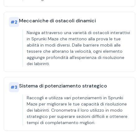
Meccaniche di ostacoli dinamici
#
2
Naviga attraverso una varietà di ostacoli interattivi
in Sprunki Maze che mettono alla prova le tue
abilità in modi diversi. Dalle barriere mobili alle
tessere che alterano la velocità, ogni elemento
aggiunge profondità all'esperienza di risoluzione
dei labirinti.
Sistema di potenziamento strategico
#
3
Raccogli e utilizza vari potenziamenti in Sprunki
Maze per migliorare le tue capacità di risoluzione
dei labirinti. Cronometra il loro utilizzo in modo
strategico per superare sezioni difficili e ottenere
tempi di completamento migliori.