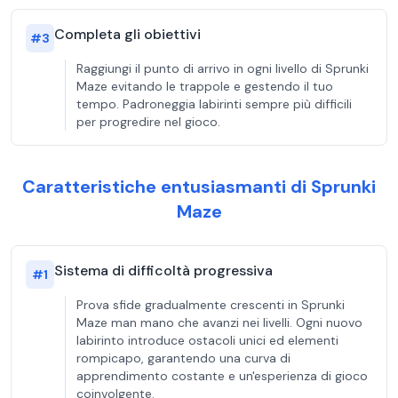
Completa gli obiettivi
#
3
Raggiungi il punto di arrivo in ogni livello di Sprunki
Maze evitando le trappole e gestendo il tuo
tempo. Padroneggia labirinti sempre più difficili
per progredire nel gioco.
Caratteristiche entusiasmanti di Sprunki
Maze
Sistema di difficoltà progressiva
#
1
Prova sfide gradualmente crescenti in Sprunki
Maze man mano che avanzi nei livelli. Ogni nuovo
labirinto introduce ostacoli unici ed elementi
rompicapo, garantendo una curva di
apprendimento costante e un'esperienza di gioco
coinvolgente.