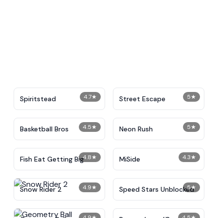
4.7
★
5
★
Spiritstead
Street Escape
4.5
★
5
★
Basketball Bros
Neon Rush
4.8
★
4.3
★
Fish Eat Getting Big
MiSide
4.9
★
5
★
Snow Rider 2
Speed Stars Unblocked
4.9
★
4.5
★