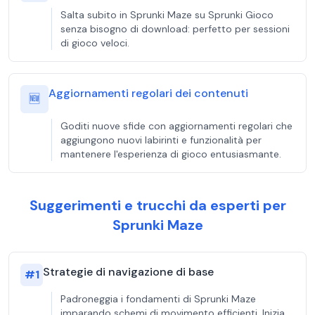
Salta subito in Sprunki Maze su Sprunki Gioco
senza bisogno di download: perfetto per sessioni
di gioco veloci.
Aggiornamenti regolari dei contenuti
🆕
Goditi nuove sfide con aggiornamenti regolari che
aggiungono nuovi labirinti e funzionalità per
mantenere l'esperienza di gioco entusiasmante.
Suggerimenti e trucchi da esperti per
Sprunki Maze
Strategie di navigazione di base
#
1
Padroneggia i fondamenti di Sprunki Maze
imparando schemi di movimento efficienti. Inizia