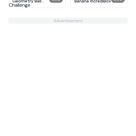
Geometry Ball
Banana IncrediBox
Challenge
Advertisement