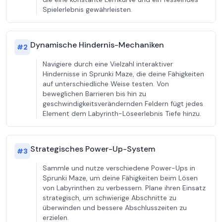
Spielerlebnis gewährleisten.
Dynamische Hindernis-Mechaniken
#
2
Navigiere durch eine Vielzahl interaktiver
Hindernisse in Sprunki Maze, die deine Fähigkeiten
auf unterschiedliche Weise testen. Von
beweglichen Barrieren bis hin zu
geschwindigkeitsverändernden Feldern fügt jedes
Element dem Labyrinth-Löseerlebnis Tiefe hinzu.
Strategisches Power-Up-System
#
3
Sammle und nutze verschiedene Power-Ups in
Sprunki Maze, um deine Fähigkeiten beim Lösen
von Labyrinthen zu verbessern. Plane ihren Einsatz
strategisch, um schwierige Abschnitte zu
überwinden und bessere Abschlusszeiten zu
erzielen.