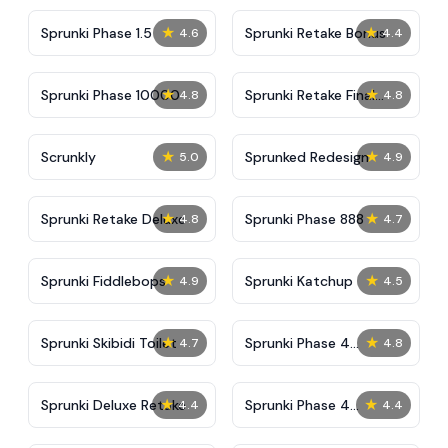
★
★
Sprunki Phase 1.5
Sprunki Retake Bonus
4.6
4.4
★
★
Sprunki Phase 10000
Sprunki Retake Final
4.8
4.8
Update
★
★
Scrunkly
Sprunked Redesign
5.0
4.9
★
★
Sprunki Retake Deluxe
Sprunki Phase 888
4.8
4.7
★
★
Sprunki Fiddlebops
Sprunki Katchup
4.9
4.5
★
★
Sprunki Skibidi Toilet
Sprunki Phase 4
4.7
4.8
Definitive
★
★
Sprunki Deluxe Retake
Sprunki Phase 4
4.4
4.4
Alternate Edition