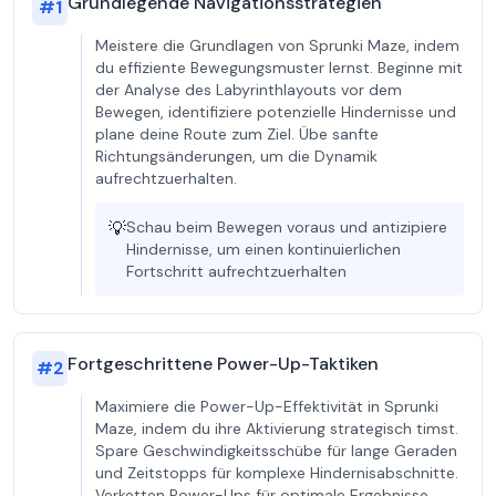
Grundlegende Navigationsstrategien
#
1
Meistere die Grundlagen von Sprunki Maze, indem
du effiziente Bewegungsmuster lernst. Beginne mit
der Analyse des Labyrinthlayouts vor dem
Bewegen, identifiziere potenzielle Hindernisse und
plane deine Route zum Ziel. Übe sanfte
Richtungsänderungen, um die Dynamik
aufrechtzuerhalten.
💡
Schau beim Bewegen voraus und antizipiere
Hindernisse, um einen kontinuierlichen
Fortschritt aufrechtzuerhalten
Fortgeschrittene Power-Up-Taktiken
#
2
Maximiere die Power-Up-Effektivität in Sprunki
Maze, indem du ihre Aktivierung strategisch timst.
Spare Geschwindigkeitsschübe für lange Geraden
und Zeitstopps für komplexe Hindernisabschnitte.
Verketten Power-Ups für optimale Ergebnisse.