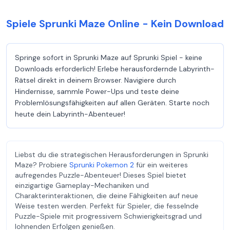
Spiele Sprunki Maze Online - Kein Download
Springe sofort in Sprunki Maze auf Sprunki Spiel - keine
Downloads erforderlich! Erlebe herausfordernde Labyrinth-
Rätsel direkt in deinem Browser. Navigiere durch
Hindernisse, sammle Power-Ups und teste deine
Problemlösungsfähigkeiten auf allen Geräten. Starte noch
heute dein Labyrinth-Abenteuer!
Liebst du die strategischen Herausforderungen in Sprunki
Maze? Probiere
Sprunki Pokemon 2
für ein weiteres
aufregendes Puzzle-Abenteuer! Dieses Spiel bietet
einzigartige Gameplay-Mechaniken und
Charakterinteraktionen, die deine Fähigkeiten auf neue
Weise testen werden. Perfekt für Spieler, die fesselnde
Puzzle-Spiele mit progressivem Schwierigkeitsgrad und
lohnenden Erfolgen genießen.