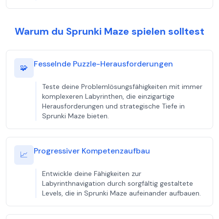
Warum du Sprunki Maze spielen solltest
Fesselnde Puzzle-Herausforderungen
🧩
Teste deine Problemlösungsfähigkeiten mit immer
komplexeren Labyrinthen, die einzigartige
Herausforderungen und strategische Tiefe in
Sprunki Maze bieten.
Progressiver Kompetenzaufbau
📈
Entwickle deine Fähigkeiten zur
Labyrinthnavigation durch sorgfältig gestaltete
Levels, die in Sprunki Maze aufeinander aufbauen.