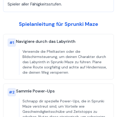
Spieler aller Fähigkeitsstufen.
Spielanleitung für Sprunki Maze
Navigiere durch das Labyrinth
#
1
Verwende die Pfeiltasten oder die
Bildschirmsteuerung, um deinen Charakter durch
das Labyrinth in Sprunki Maze zu führen. Plane
deine Route sorgfältig und achte auf Hindernisse,
die deinen Weg versperren.
Sammle Power-Ups
#
2
Schnapp dir spezielle Power-Ups, die in Sprunki
Maze verstreut sind, um Vorteile wie
Geschwindigkeitsschübe und Zeitstopps zu
erhalten. Nutze diese strategisch, um schwierige