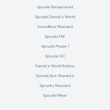
Sprunki Remastered
Sprunki Dandy's World
Incredibox Mustard
Sprunki FNF
Sprunki Phase 1
Sprunki OC
Dandy's World Roblox
Sprunki But I Ruined It
Sprunky Mustard
Sprunki Mixer