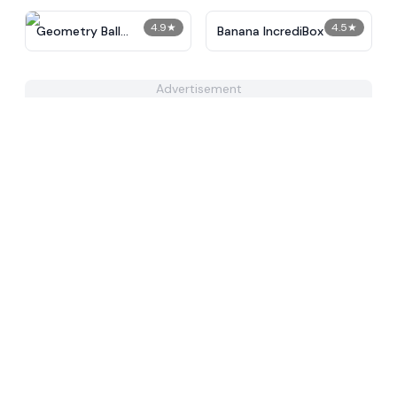
4.9
★
4.5
★
Geometry Ball
Banana IncrediBox
Challenge
Advertisement