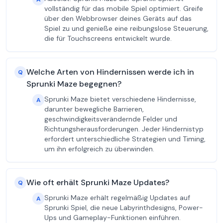
vollständig für das mobile Spiel optimiert. Greife
über den Webbrowser deines Geräts auf das
Spiel zu und genieße eine reibungslose Steuerung,
die für Touchscreens entwickelt wurde.
Welche Arten von Hindernissen werde ich in
Q
Sprunki Maze begegnen?
Sprunki Maze bietet verschiedene Hindernisse,
A
darunter bewegliche Barrieren,
geschwindigkeitsverändernde Felder und
Richtungsherausforderungen. Jeder Hindernistyp
erfordert unterschiedliche Strategien und Timing,
um ihn erfolgreich zu überwinden.
Wie oft erhält Sprunki Maze Updates?
Q
Sprunki Maze erhält regelmäßig Updates auf
A
Sprunki Spiel, die neue Labyrinthdesigns, Power-
Ups und Gameplay-Funktionen einführen.