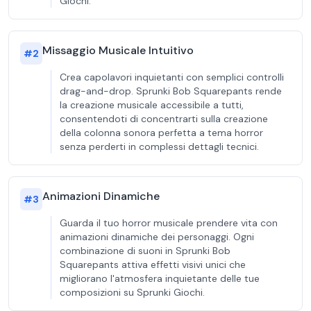
Giochi.
Missaggio Musicale Intuitivo
#
2
Crea capolavori inquietanti con semplici controlli
drag-and-drop. Sprunki Bob Squarepants rende
la creazione musicale accessibile a tutti,
consentendoti di concentrarti sulla creazione
della colonna sonora perfetta a tema horror
senza perderti in complessi dettagli tecnici.
Animazioni Dinamiche
#
3
Guarda il tuo horror musicale prendere vita con
animazioni dinamiche dei personaggi. Ogni
combinazione di suoni in Sprunki Bob
Squarepants attiva effetti visivi unici che
migliorano l'atmosfera inquietante delle tue
composizioni su Sprunki Giochi.