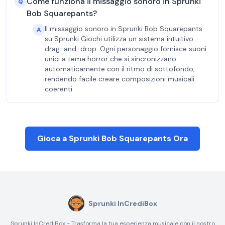
Come funziona il missaggio sonoro in Sprunki
Q
Bob Squarepants?
Il missaggio sonoro in Sprunki Bob Squarepants
A
su Sprunki Giochi utilizza un sistema intuitivo
drag-and-drop. Ogni personaggio fornisce suoni
unici a tema horror che si sincronizzano
automaticamente con il ritmo di sottofondo,
rendendo facile creare composizioni musicali
coerenti.
Gioca a Sprunki Bob Squarepants Ora
Sprunki InCrediBox
Sprunki InCrediBox - Trasforma la tua esperienza musicale con il nostro