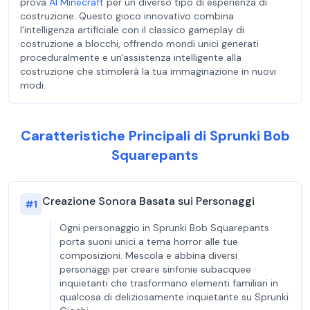
prova
AI Minecraft
per un diverso tipo di esperienza di
costruzione. Questo gioco innovativo combina
l'intelligenza artificiale con il classico gameplay di
costruzione a blocchi, offrendo mondi unici generati
proceduralmente e un'assistenza intelligente alla
costruzione che stimolerà la tua immaginazione in nuovi
modi.
Caratteristiche Principali di Sprunki Bob
Squarepants
Creazione Sonora Basata sui Personaggi
#
1
Ogni personaggio in Sprunki Bob Squarepants
porta suoni unici a tema horror alle tue
composizioni. Mescola e abbina diversi
personaggi per creare sinfonie subacquee
inquietanti che trasformano elementi familiari in
qualcosa di deliziosamente inquietante su Sprunki