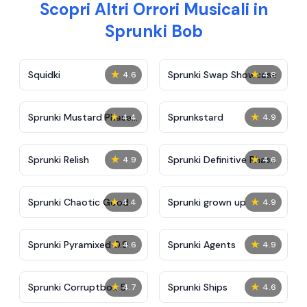
Scopri Altri Orrori Musicali in
Sprunki Bob
★
★
Squidki
Sprunki Swap Showcase
4.6
4.8
★
★
Sprunki Mustard Phase
Sprunkstard
4.4
4.9
2
★
★
Sprunki Relish
Sprunki Definitive Phase
4.9
4.6
7
★
★
Sprunki Chaotic Good
Sprunki grown up
4.4
4.9
★
★
Sprunki Pyramixed 0.9
Sprunki Agents
4.6
4.9
★
★
Sprunki Corruptbox 5
Sprunki Ships
4.7
4.6