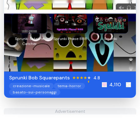
Sprunki Satellite
Sprunki Phase 888
Squidki
Catcher
Sprunki Bob Squarepants
4.8
4,110
creazione-musicale
tema-horror
basato-sui-personaggi
Advertisement