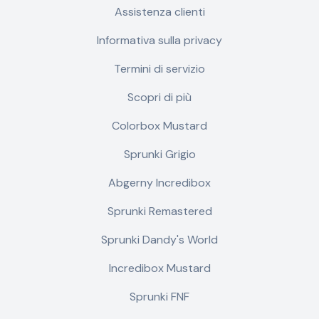
Assistenza clienti
Informativa sulla privacy
Termini di servizio
Scopri di più
Colorbox Mustard
Sprunki Grigio
Abgerny Incredibox
Sprunki Remastered
Sprunki Dandy's World
Incredibox Mustard
Sprunki FNF