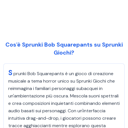
Cos'è Sprunki Bob Squarepants su Sprunki
Giochi?
S
prunki Bob Squarepants è un gioco di creazione
musicale a tema horror unico su Sprunki Giochi che
reimmagina i familiari personaggi subacquei in
un'ambientazione più oscura. Mescola suoni spettrali
e crea composizioni inquietanti combinando elementi
audio basati sui personaggi. Con un'interfaccia
intuitiva drag-and-drop, i giocatori possono creare
tracce agghiaccianti mentre esplorano questa