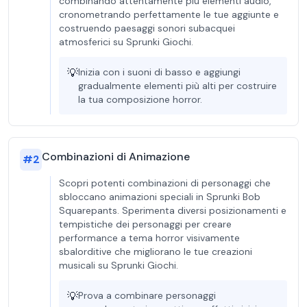
combinando attentamente più elementi audio,
cronometrando perfettamente le tue aggiunte e
costruendo paesaggi sonori subacquei
atmosferici su Sprunki Giochi.
💡
Inizia con i suoni di basso e aggiungi
gradualmente elementi più alti per costruire
la tua composizione horror.
Combinazioni di Animazione
#
2
Scopri potenti combinazioni di personaggi che
sbloccano animazioni speciali in Sprunki Bob
Squarepants. Sperimenta diversi posizionamenti e
tempistiche dei personaggi per creare
performance a tema horror visivamente
sbalorditive che migliorano le tue creazioni
musicali su Sprunki Giochi.
💡
Prova a combinare personaggi