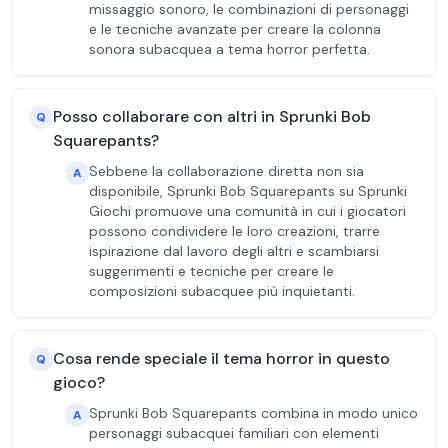
missaggio sonoro, le combinazioni di personaggi
e le tecniche avanzate per creare la colonna
sonora subacquea a tema horror perfetta.
Posso collaborare con altri in Sprunki Bob
Q
Squarepants?
Sebbene la collaborazione diretta non sia
A
disponibile, Sprunki Bob Squarepants su Sprunki
Giochi promuove una comunità in cui i giocatori
possono condividere le loro creazioni, trarre
ispirazione dal lavoro degli altri e scambiarsi
suggerimenti e tecniche per creare le
composizioni subacquee più inquietanti.
Cosa rende speciale il tema horror in questo
Q
gioco?
Sprunki Bob Squarepants combina in modo unico
A
personaggi subacquei familiari con elementi