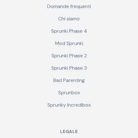
Domande frequenti
Chi siamo
Sprunki Phase 4
Mod Sprunki
Sprunki Phase 2
Sprunki Phase 3
Bad Parenting
Sprunbox
Sprunky Incredibox
LEGALE