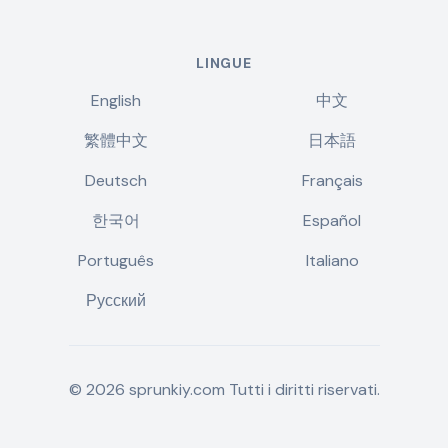
LINGUE
English
中文
繁體中文
日本語
Deutsch
Français
한국어
Español
Português
Italiano
Русский
©
2026
sprunkiy.com
Tutti i diritti riservati.