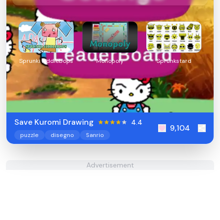
Sprunki Fiddlebops
Monopoly
Sprunkstard
Save Kuromi Drawing
4.4
9,104
puzzle
disegno
Sanrio
Advertisement