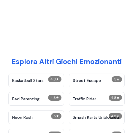
Esplora Altri Giochi Emozionanti
4.8
★
5
★
Basketball Stars
Street Escape
Unblocked
4.6
★
4.8
★
Bad Parenting
Traffic Rider
5
★
4.5
★
Neon Rush
Smash Karts Unblocked