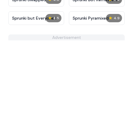
Again
★
★
Sprunki but Everyone is
Sprunki Pyramixed
4.5
4.9
Sharp
Advertisement