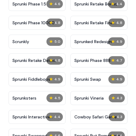
★
★
Sprunki Phase 1.5
Sprunki Retake Bonus
4.6
4.4
★
★
Sprunki Phase 10000
Sprunki Retake Final
4.8
4.8
Update
★
★
Scrunkly
Sprunked Redesign
5.0
4.9
★
★
Sprunki Retake Deluxe
Sprunki Phase 888
4.8
4.7
★
★
Sprunki Fiddlebops
Sprunki Swap
4.9
4.9
★
★
Sprunksters
Sprunki Vineria
4.5
4.3
★
★
Sprunki Interactive
Cowboy Safari Game
4.4
4.3
Tunner
★
★
Sprunki Swapped
Sprunki But Remastered
4.6
4.4