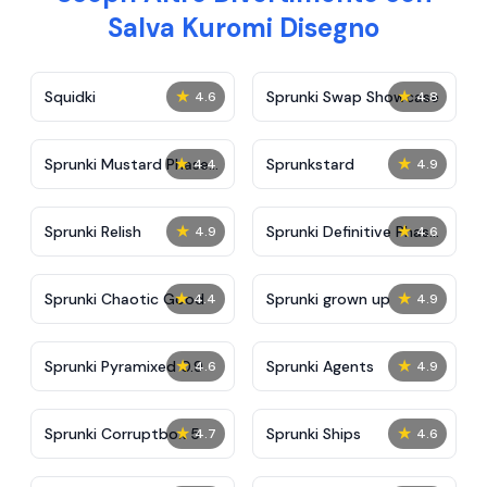
Salva Kuromi Disegno
★
★
Squidki
Sprunki Swap Showcase
4.6
4.8
★
★
Sprunki Mustard Phase
Sprunkstard
4.4
4.9
2
★
★
Sprunki Relish
Sprunki Definitive Phase
4.9
4.6
7
★
★
Sprunki Chaotic Good
Sprunki grown up
4.4
4.9
★
★
Sprunki Pyramixed 0.9
Sprunki Agents
4.6
4.9
★
★
Sprunki Corruptbox 5
Sprunki Ships
4.7
4.6