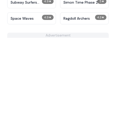
4.9
★
5
★
Subway Surfers
Simon Time Phase 2
Unblocked
4.9
★
4.3
★
Space Waves
Ragdoll Archers
Advertisement