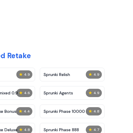
ed Retake
★
★
Sprunki Relish
4.9
4.9
★
★
mixed 0.9
Sprunki Agents
4.6
4.9
★
★
ke Bonus
Sprunki Phase 10000
4.4
4.8
★
★
ke Deluxe
Sprunki Phase 888
4.8
4.7