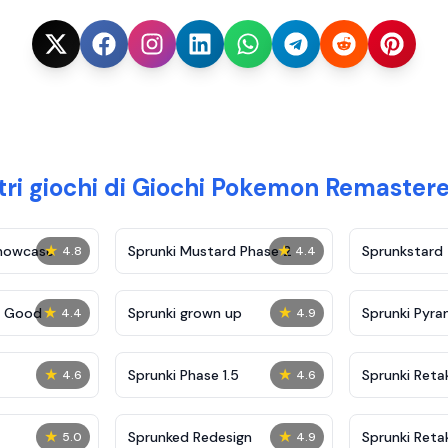
ltri giochi di Giochi Pokemon Remaster
★
★
Showcase
Sprunki Mustard Phase 2
Sprunkstard
4.8
4.4
★
★
c Good
Sprunki grown up
Sprunki Pyra
4.4
4.9
★
★
Sprunki Phase 1.5
Sprunki Reta
4.6
4.6
★
★
Sprunked Redesign
Sprunki Reta
5.0
4.9