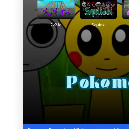
2v2 Io
Squidki