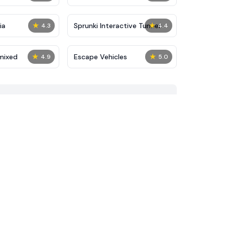
★
★
ia
Sprunki Interactive Tunner
4.3
4.4
★
★
mixed
Escape Vehicles
4.9
5.0