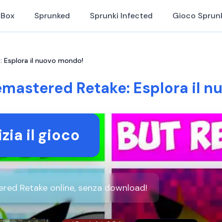
iBox
Sprunked
Sprunki Infected
Gioco Sprun
 Esplora il nuovo mondo!
mastered Retake: Esplora il n
izia il gioco
red Retake online, senza download!