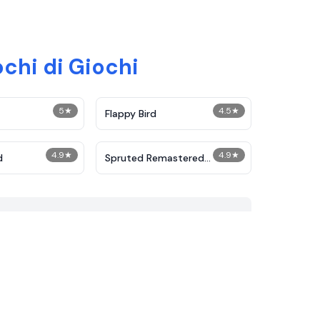
ochi di Giochi
5
★
4.5
★
Flappy Bird
4.9
★
4.9
★
d
Spruted Remastered
Alternative Phase 2