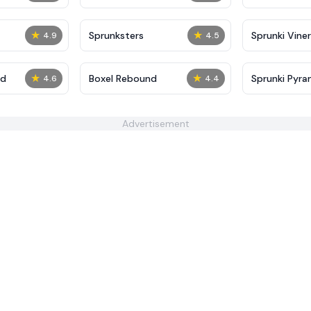
★
★
Sprunksters
Sprunki Viner
4.9
4.5
★
★
ed
Boxel Rebound
Sprunki Pyra
4.6
4.4
Advertisement