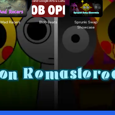
Mad Racers
Blob Beats​
Sprunki Swap
Showcase