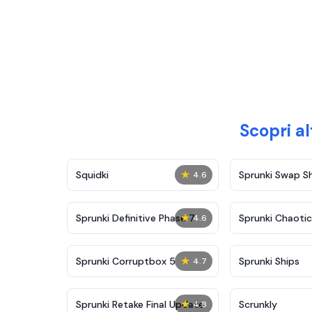
Scopri a
★
Squidki
Sprunki Swap 
4.6
★
Sprunki Definitive Phase 7
Sprunki Chaoti
4.6
★
Sprunki Corruptbox 5
Sprunki Ships
4.7
★
Sprunki Retake Final Update
Scrunkly
4.8