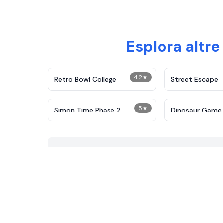
Esplora altre
4.2
★
Retro Bowl College
Street Escape
5
★
Simon Time Phase 2
Dinosaur Game