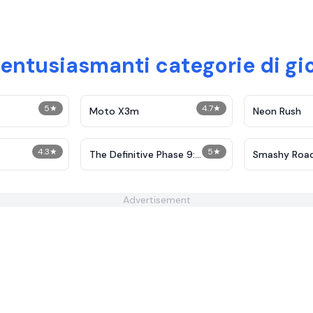
 entusiasmanti categorie di gi
5
★
4.7
★
Moto X3m
Neon Rush
4.3
★
5
★
The Definitive Phase 9:
Smashy Roa
Demolition
Advertisement