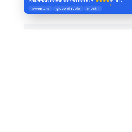
Pokemon Remastered Retake
4.6
avventura
gioco di ruolo
mostri