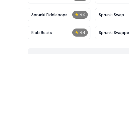
★
Sprunki Fiddlebops
Sprunki Swap
4.9
★
Blob Beats​
Sprunki Swapp
4.6