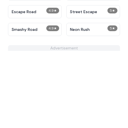
4.9
★
5
★
Escape Road
Street Escape
4.9
★
5
★
Smashy Road
Neon Rush
Advertisement