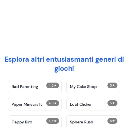
Esplora altri entusiasmanti generi di
giochi
4.6
★
5
★
Bad Parenting
My Cake Shop
4.8
★
5
★
Paper Minecraft
Loaf Clicker
4.5
★
5
★
Flappy Bird
Sphere Rush