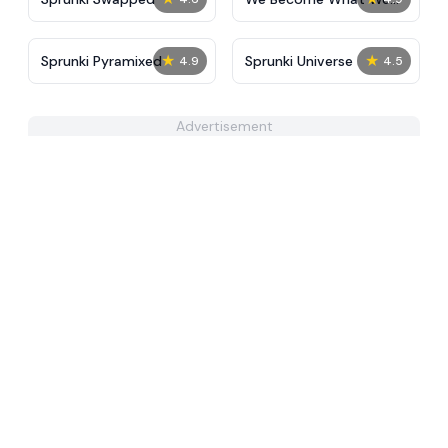
Behold
★
★
Sprunki Pyramixed
Sprunki Universe
4.9
4.5
Advertisement