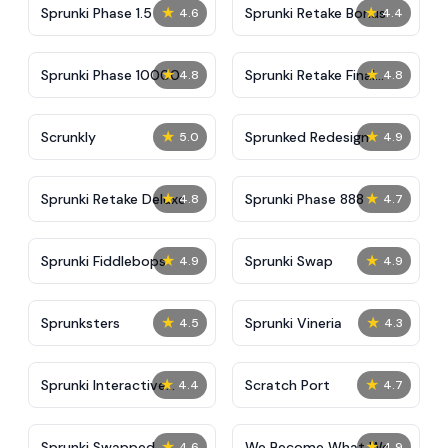
★
★
Sprunki Phase 1.5
Sprunki Retake Bonus
4.6
4.4
★
★
Sprunki Phase 10000
Sprunki Retake Final
4.8
4.8
Update
★
★
Scrunkly
Sprunked Redesign
5.0
4.9
★
★
Sprunki Retake Deluxe
Sprunki Phase 888
4.8
4.7
★
★
Sprunki Fiddlebops
Sprunki Swap
4.9
4.9
★
★
Sprunksters
Sprunki Vineria
4.5
4.3
★
★
Sprunki Interactive
Scratch Port
4.4
4.7
Tunner
★
★
Sprunki Swapped
We Become What We
4.6
4.9