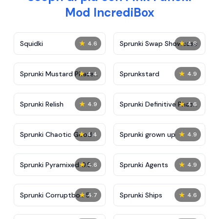
Mod IncrediBox
★
★
Squidki
Sprunki Swap Showcase
4.6
4.8
★
★
Sprunki Mustard Phase
Sprunkstard
4.4
4.9
2
★
★
Sprunki Relish
Sprunki Definitive Phase
4.9
4.6
7
★
★
Sprunki Chaotic Good
Sprunki grown up
4.4
4.9
★
★
Sprunki Pyramixed 0.9
Sprunki Agents
4.6
4.9
★
★
Sprunki Corruptbox 5
Sprunki Ships
4.7
4.6