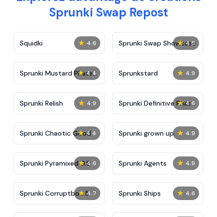
Sprunki Swap Repost
★
★
Squidki
Sprunki Swap Showcase
4.6
4.8
★
★
Sprunki Mustard Phase
Sprunkstard
4.4
4.9
2
★
★
Sprunki Relish
Sprunki Definitive Phase
4.9
4.6
7
★
★
Sprunki Chaotic Good
Sprunki grown up
4.4
4.9
★
★
Sprunki Pyramixed 0.9
Sprunki Agents
4.6
4.9
★
★
Sprunki Corruptbox 5
Sprunki Ships
4.7
4.6