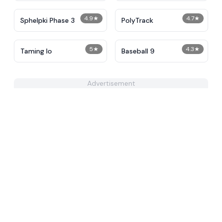
4.9
★
4.7
★
Sphelpki Phase 3
PolyTrack
5
★
4.3
★
Taming Io
Baseball 9
Advertisement