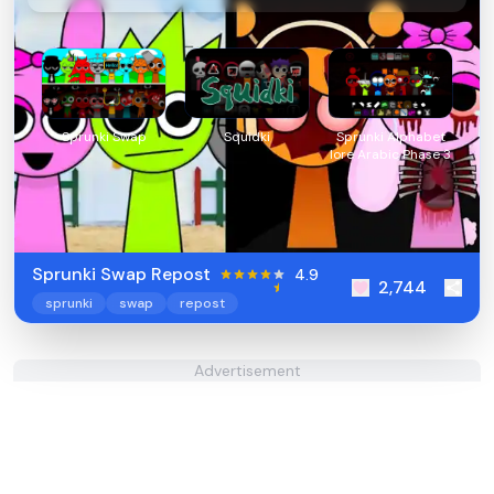
Sprunki Swap
Squidki
Sprunki Alphabet
lore Arabic Phase 3
Sprunki Swap Repost
4.9
2,744
sprunki
swap
repost
Advertisement