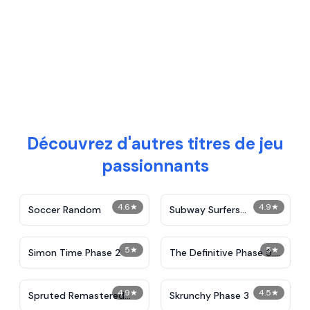
Découvrez d'autres titres de jeu
passionnants
4.6
★
4.9
★
Soccer Random
Subway Surfers
Unblocked
5
★
5
★
Simon Time Phase 2
The Definitive Phase 9:
Demolition
4.9
★
4.5
★
Spruted Remastered
Skrunchy Phase 3
Alternative Phase 2