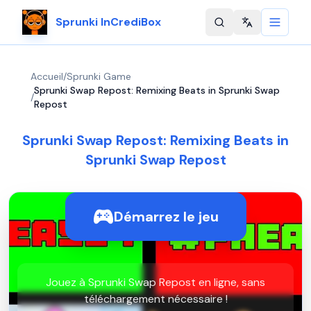
Sprunki InCrediBox
Change langu
Accueil
/
Sprunki Game
Sprunki Swap Repost: Remixing Beats in Sprunki Swap
/
Repost
Sprunki Swap Repost: Remixing Beats in
Sprunki Swap Repost
Démarrez le jeu
Jouez à Sprunki Swap Repost en ligne, sans
téléchargement nécessaire !