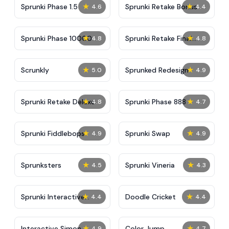
★
★
Sprunki Phase 1.5
Sprunki Retake Bonus
4.6
4.4
★
★
Sprunki Phase 10000
Sprunki Retake Final
4.8
4.8
Update
★
★
Scrunkly
Sprunked Redesign
5.0
4.9
★
★
Sprunki Retake Deluxe
Sprunki Phase 888
4.8
4.7
★
★
Sprunki Fiddlebops
Sprunki Swap
4.9
4.9
★
★
Sprunksters
Sprunki Vineria
4.5
4.3
★
★
Sprunki Interactive
Doodle Cricket
4.4
4.4
Tunner
★
★
Interactive Simon
Color Jump
4.9
4.7