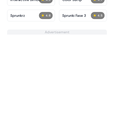
★
★
Sprunkrz
Sprunki Fase 3
4.8
4.5
Advertisement