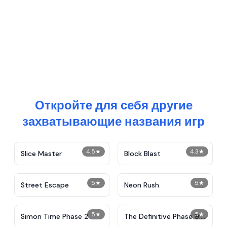
Откройте для себя другие
захватывающие названия игр
4.5
★
4.3
★
Slice Master
Block Blast
5
★
5
★
Street Escape
Neon Rush
5
★
5
★
Simon Time Phase 2
The Definitive Phase 9:
Demolition