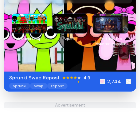
Sprunki Swap
Squidki
Find It In The
Haunted Mansion
Sprunki Swap Repost
4.9
2,744
sprunki
swap
repost
Advertisement