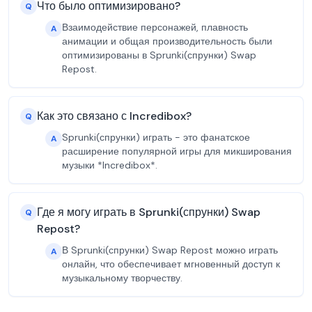
Что было оптимизировано?
Q
Взаимодействие персонажей, плавность
A
анимации и общая производительность были
оптимизированы в Sprunki(спрунки) Swap
Repost.
Как это связано с Incredibox?
Q
Sprunki(спрунки) играть - это фанатское
A
расширение популярной игры для микширования
музыки *Incredibox*.
Где я могу играть в Sprunki(спрунки) Swap
Q
Repost?
В Sprunki(спрунки) Swap Repost можно играть
A
онлайн, что обеспечивает мгновенный доступ к
музыкальному творчеству.