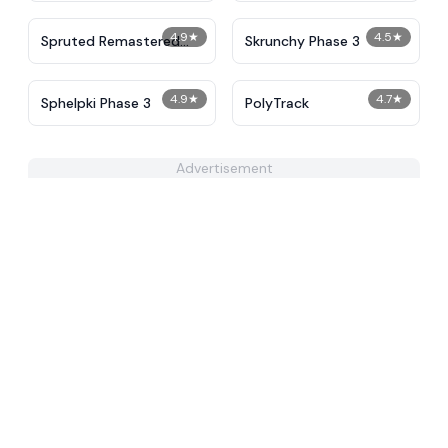
4.9
★
4.5
★
Spruted Remastered
Skrunchy Phase 3
Alternative Phase 2
4.9
★
4.7
★
Sphelpki Phase 3
PolyTrack
Advertisement