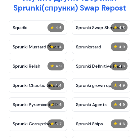
Sprunki(спрунки) Swap Repost
★
★
Squidki
Sprunki Swap Showcase
4.6
4.8
★
★
Sprunki Mustard Phase
Sprunkstard
4.4
4.9
2
★
★
Sprunki Relish
Sprunki Definitive Phase
4.9
4.6
7
★
★
Sprunki Chaotic Good
Sprunki grown up
4.4
4.9
★
★
Sprunki Pyramixed 0.9
Sprunki Agents
4.6
4.9
★
★
Sprunki Corruptbox 5
Sprunki Ships
4.7
4.6