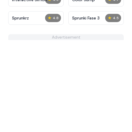
★
★
Sprunkrz
Sprunki Fase 3
4.8
4.5
Advertisement