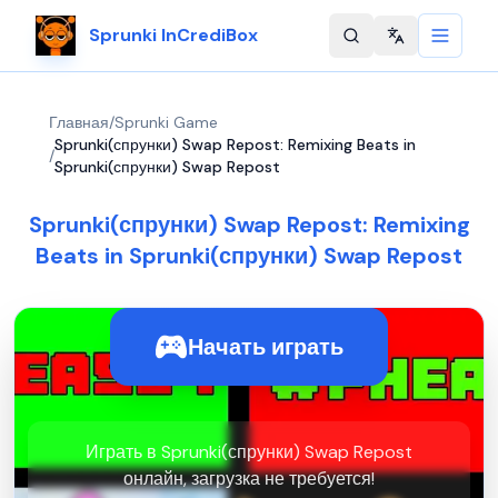
Sprunki InCrediBox
Change langu
Главная
/
Sprunki Game
Sprunki(спрунки) Swap Repost: Remixing Beats in
/
Sprunki(спрунки) Swap Repost
Sprunki(спрунки) Swap Repost: Remixing
Beats in Sprunki(спрунки) Swap Repost
Начать играть
Играть в Sprunki(спрунки) Swap Repost
онлайн, загрузка не требуется!