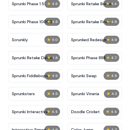
★
★
Sprunki Phase 1.5
Sprunki Retake Bonus
4.6
4.4
★
★
Sprunki Phase 10000
Sprunki Retake Final
4.8
4.8
Update
★
★
Scrunkly
Sprunked Redesign
5.0
4.9
★
★
Sprunki Retake Deluxe
Sprunki Phase 888
4.8
4.7
★
★
Sprunki Fiddlebops
Sprunki Swap
4.9
4.9
★
★
Sprunksters
Sprunki Vineria
4.5
4.3
★
★
Sprunki Interactive
Doodle Cricket
4.4
4.4
Tunner
★
★
Interactive Simon
Color Jump
4.9
4.7