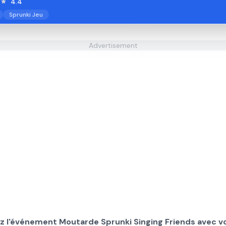
4.4
Sprunki Jeu
Advertisement
z l'événement Moutarde Sprunki Singing Friends avec vo