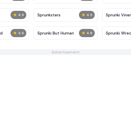
★
★
Sprunksters
Sprunki Viner
4.9
4.5
★
★
ed
Sprunki But Human
Sprunki Wre
4.6
4.8
Advertisement