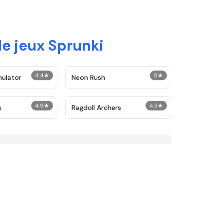
e jeux Sprunki
4.4
★
5
★
mulator
Neon Rush
4.9
★
4.3
★
s
Ragdoll Archers