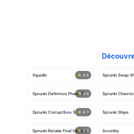
Découvre
★
Squidki
Sprunki Swap 
4.6
★
Sprunki Definitive Phase 7
Sprunki Chaoti
4.6
★
Sprunki Corruptbox 5
Sprunki Ships
4.7
★
Sprunki Retake Final Update
Scrunkly
4.8