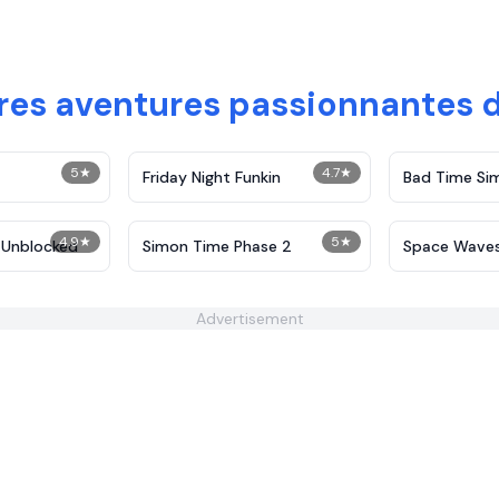
tres aventures passionnantes d
5
★
4.7
★
Friday Night Funkin
Bad Time Si
4.9
★
5
★
 Unblocked
Simon Time Phase 2
Space Wave
Advertisement