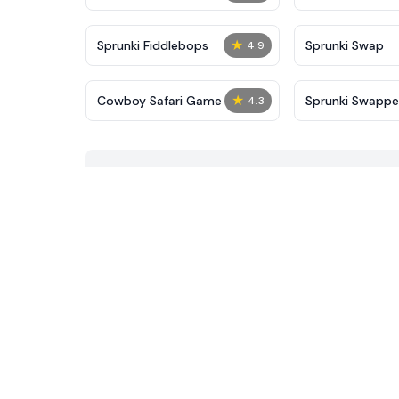
★
Sprunki Fiddlebops
Sprunki Swap
4.9
★
Cowboy Safari Game
Sprunki Swapp
4.3