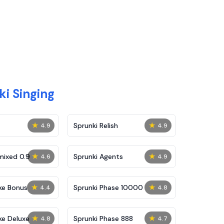
i Singing
★
★
Sprunki Relish
4.9
4.9
★
★
mixed 0.9
Sprunki Agents
4.6
4.9
★
★
ke Bonus
Sprunki Phase 10000
4.4
4.8
★
★
ke Deluxe
Sprunki Phase 888
4.8
4.7