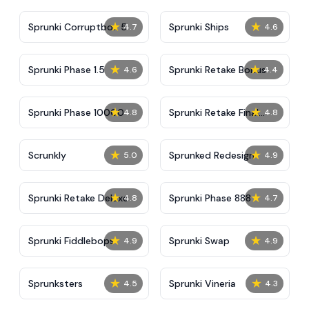
★
★
Sprunki Corruptbox 5
Sprunki Ships
4.7
4.6
★
★
Sprunki Phase 1.5
Sprunki Retake Bonus
4.6
4.4
★
★
Sprunki Phase 10000
Sprunki Retake Final
4.8
4.8
Update
★
★
Scrunkly
Sprunked Redesign
5.0
4.9
★
★
Sprunki Retake Deluxe
Sprunki Phase 888
4.8
4.7
★
★
Sprunki Fiddlebops
Sprunki Swap
4.9
4.9
★
★
Sprunksters
Sprunki Vineria
4.5
4.3