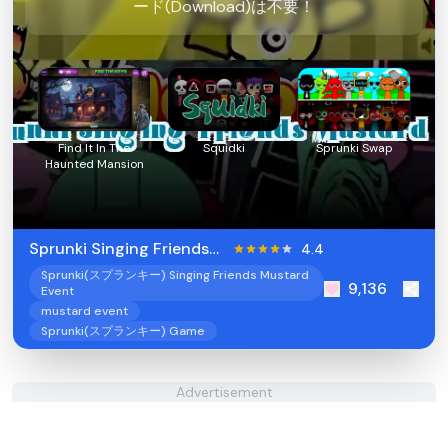
ード(Download)は不要！
Find It In The
Squidki
Sprunki Swap
Haunted Mansion
Sprunki Singing Friends
4.4
Mustard Event
Sprunki(スプランキー) Singing Friends Mustard
9,136
Event
mustard event
Sprunki(スプランキー) Game
Advertisement