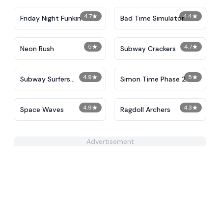
4.7
★
4.4
★
Friday Night Funkin
Bad Time Simulator
5
★
4.7
★
Neon Rush
Subway Crackers
4.9
★
5
★
Subway Surfers
Simon Time Phase 2
Unblocked
4.9
★
4.3
★
Space Waves
Ragdoll Archers
Advertisement