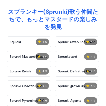
スプランキー(Sprunki)歌う仲間た
ちで、もっとマスタードの楽しみ
を発見
★
★
Squidki
Sprunki Swap Showcase
4.6
4.8
★
★
Sprunki Mustard Phase
Sprunkstard
4.4
4.9
2
★
★
Sprunki Relish
Sprunki Definitive Phase
4.9
4.6
7
★
★
Sprunki Chaotic Good
Sprunki grown up
4.4
4.9
★
★
Sprunki Pyramixed 0.9
Sprunki Agents
4.6
4.9