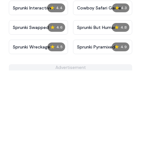
★
★
Sprunki Interactive
Cowboy Safari Game
4.4
4.3
Tunner
★
★
Sprunki Swapped
Sprunki But Human
4.6
4.8
★
★
Sprunki Wreckage
Sprunki Pyramixed
4.5
4.9
Advertisement