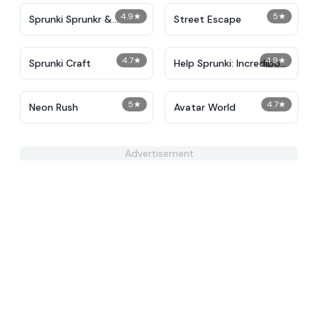
4.9
★
5
★
Sprunki Sprunkr &
Street Escape
Friends
4.7
★
4.9
★
Sprunki Craft
Help Sprunki: Incredibox
Challenge
5
★
4.7
★
Neon Rush
Avatar World
Advertisement