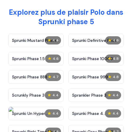
Explorez plus de plaisir Polo dans
Sprunki phase 5
★
★
Sprunki Mustard Phase
Sprunki Definitive Phase
4.4
4.6
2
7
★
★
Sprunki Phase 1.5
Sprunki Phase 10000
4.6
4.8
★
★
Sprunki Phase 888
Sprunki Phase 999
4.7
4.8
★
★
Scrunkly Phase 3
Sprankler Phase 3
4.4
4.4
★
★
Sprunki Un Hyper
Sprunki Phase 4
4.4
4.4
Shifted Phase 4
Alternate Edition
★
★
Sprunki Pinki Time Phase
Sprunki Gray Phase 2
4.6
4.7