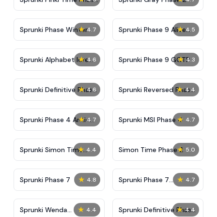
3
★
★
Sprunki Phase Winter
Sprunki Phase 9 Alive
4.7
4.5
And Malediction
★
★
Sprunki Alphabet lore
Sprunki Phase 9 GGTP
4.6
4.3
Arabic Phase 3
★
★
Sprunki Definitive Phase
Sprunki Reversed Phase
4.6
4.4
9 New
3 Definitive
★
★
Sprunki Phase 4 Anti-
Sprunki MSI Phase 4
4.7
4.7
Shifted
★
★
Sprunki Simon Time
Simon Time Phase 2
4.4
5.0
Phase 2
★
★
Sprunki Phase 7
Sprunki Phase 7
4.8
4.7
Definitive (Fanmade)
★
★
Sprunki Wenda
Sprunki Definitive Phase
4.4
4.4