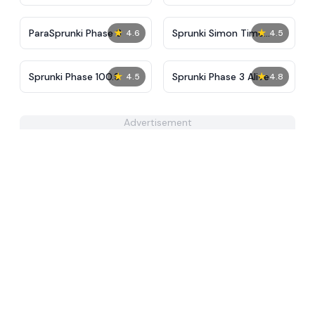
Treatment Phase 40
4 New Ver
★
★
ParaSprunki Phase 3
Sprunki Simon Time
4.6
4.5
PHASE 3
★
★
Sprunki Phase 100.9
Sprunki Phase 3 Alive
4.5
4.8
Advertisement