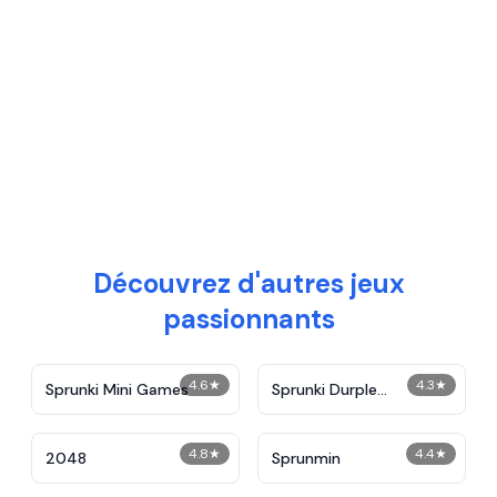
Découvrez d'autres jeux
passionnants
4.6
★
4.3
★
Sprunki Mini Games
Sprunki Durple
Treatment
4.8
★
4.4
★
2048
Sprunmin