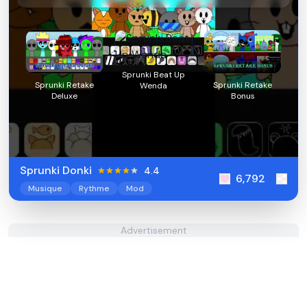
Sprunki Beat Up
Sprunki Retake
Sprunki Retake
Wenda
Deluxe
Bonus
Sprunki Donki
4.4
6,792
Musique
Rythme
Mod
Advertisement