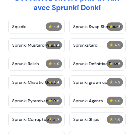
avec Sprunki Donki
★
★
Squidki
Sprunki Swap Showcase
4.6
4.8
★
★
Sprunki Mustard Phase
Sprunkstard
4.4
4.9
2
★
★
Sprunki Relish
Sprunki Definitive Phase
4.9
4.6
7
★
★
Sprunki Chaotic Good
Sprunki grown up
4.4
4.9
★
★
Sprunki Pyramixed 0.9
Sprunki Agents
4.6
4.9
★
★
Sprunki Corruptbox 5
Sprunki Ships
4.7
4.6