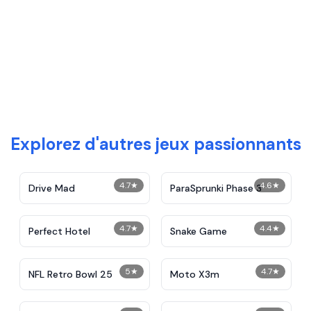
Explorez d'autres jeux passionnants
4.7
★
4.6
★
Drive Mad
ParaSprunki Phase 3
4.7
★
4.4
★
Perfect Hotel
Snake Game
5
★
4.7
★
NFL Retro Bowl 25
Moto X3m