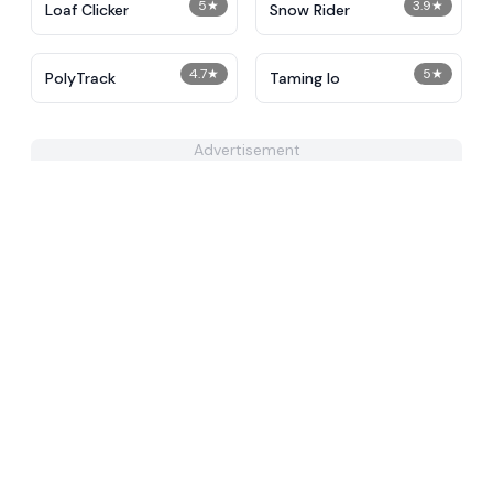
5
★
3.9
★
Loaf Clicker
Snow Rider
4.7
★
5
★
PolyTrack
Taming Io
Advertisement