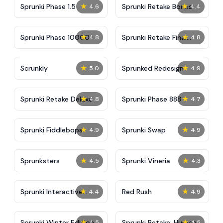
★
★
Sprunki Phase 1.5
Sprunki Retake Bonus
4.6
4.4
★
★
Sprunki Phase 10000
Sprunki Retake Final
4.8
4.8
Update
★
★
Scrunkly
Sprunked Redesign
5.0
4.9
★
★
Sprunki Retake Deluxe
Sprunki Phase 888
4.8
4.7
★
★
Sprunki Fiddlebops
Sprunki Swap
4.9
4.9
★
★
Sprunksters
Sprunki Vineria
4.5
4.3
★
★
Sprunki Interactive
Red Rush
4.4
4.9
Tunner
★
★
Sprunki Winter Edition
Sprunki Retake: Human
4.5
4.5