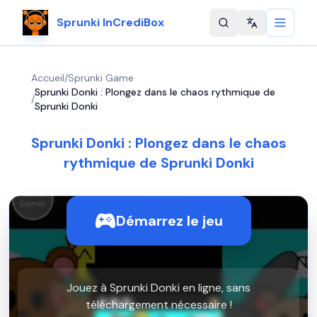
Sprunki InCrediBox
Change langu
Accueil
/
Sprunki Game
Sprunki Donki : Plongez dans le chaos rythmique de
/
Sprunki Donki
Sprunki Donki : Plongez dans le chaos
rythmique de Sprunki Donki
Démarrez le jeu
Jouez à Sprunki Donki en ligne, sans
téléchargement nécessaire !