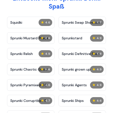
Spaß
★
★
Squidki
Sprunki Swap Showcase
4.6
4.8
★
★
Sprunki Mustard Phase
Sprunkstard
4.4
4.9
2
★
★
Sprunki Relish
Sprunki Definitive Phase
4.9
4.6
7
★
★
Sprunki Chaotic Good
Sprunki grown up
4.4
4.9
★
★
Sprunki Pyramixed 0.9
Sprunki Agents
4.6
4.9
★
★
Sprunki Corruptbox 5
Sprunki Ships
4.7
4.6