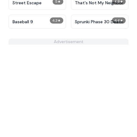
5
★
4.8
★
Street Escape
That's Not My Neighbor
4.3
★
4.4
★
Baseball 9
Sprunki Phase 30 Death
Advertisement