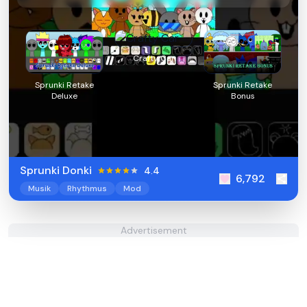
Crafty Car
Sprunki Retake
Sprunki Retake
Deluxe
Bonus
Sprunki Donki
4.4
6,792
Musik
Rhythmus
Mod
Advertisement