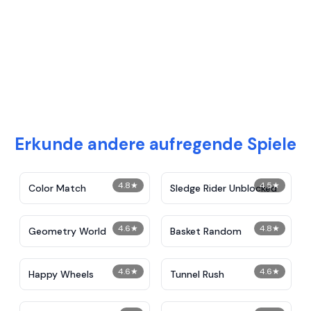
Erkunde andere aufregende Spiele
4.8
★
4.5
★
Color Match
Sledge Rider Unblocked
4.6
★
4.8
★
Geometry World
Basket Random
4.6
★
4.6
★
Happy Wheels
Tunnel Rush