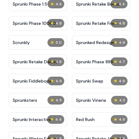
★
★
Sprunki Phase 1.5
Sprunki Retake Bonus
4.6
4.4
★
★
Sprunki Phase 10000
Sprunki Retake Final
4.8
4.8
Update
★
★
Scrunkly
Sprunked Redesign
5.0
4.9
★
★
Sprunki Retake Deluxe
Sprunki Phase 888
4.8
4.7
★
★
Sprunki Fiddlebops
Sprunki Swap
4.9
4.9
★
★
Sprunksters
Sprunki Vineria
4.5
4.3
★
★
Sprunki Interactive
Red Rush
4.4
4.9
Tunner
★
★
Sprunki Winter Edition
Sprunki Retake: Human
4.5
4.5