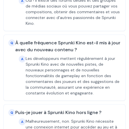
Oui ! Il existe des forums dédiés et des groupes
A
de médias sociaux où vous pouvez partager vos
compositions, obtenir des commentaires et vous
connecter avec d'autres passionnés de Sprunki
Kino.
À quelle fréquence Sprunki Kino est-il mis à jour
Q
avec du nouveau contenu ?
Les développeurs mettent régulièrement à jour
A
Sprunki Kino avec de nouvelles pistes, de
nouveaux personnages et de nouvelles
fonctionnalités de gameplay en fonction des
commentaires des joueurs et des suggestions de
la communauté, assurant une expérience en
constante évolution et engageante.
Puis-je jouer à Sprunki Kino hors ligne ?
Q
Malheureusement, non. Sprunki Kino nécessite
A
une connexion internet pour accéder au jeu et à