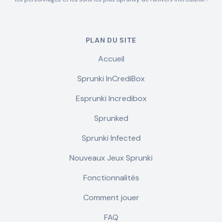
PLAN DU SITE
Accueil
Sprunki InCrediBox
Esprunki Incredibox
Sprunked
Sprunki Infected
Nouveaux Jeux Sprunki
Fonctionnalités
Comment jouer
FAQ