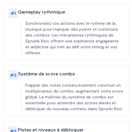
Gameplay rythmique
#
1
Synchronisez vos actions avec le rythme de la
musique pour marquer des points et construire
des combos. Les mécanismes rythmiques de
Sprunki Kino offrent une expérience engageante
et addictive qui met au défi votre timing et vos
réflexes.
Système de score combo
#
2
Frapper des notes consécutivement construit un
multiplicateur de combo, augmentant votre score
global. La maîtrise du système de combo est
essentielle pour atteindre des scores élevés et
débloquer du nouveau contenu dans Sprunki Kino.
Pistes et niveaux à débloquer
#
3