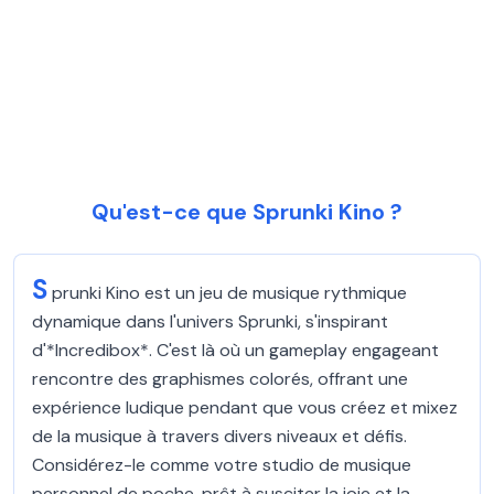
Qu'est-ce que Sprunki Kino ?
S
prunki Kino est un jeu de musique rythmique
dynamique dans l'univers Sprunki, s'inspirant
d'*Incredibox*. C'est là où un gameplay engageant
rencontre des graphismes colorés, offrant une
expérience ludique pendant que vous créez et mixez
de la musique à travers divers niveaux et défis.
Considérez-le comme votre studio de musique
personnel de poche, prêt à susciter la joie et la