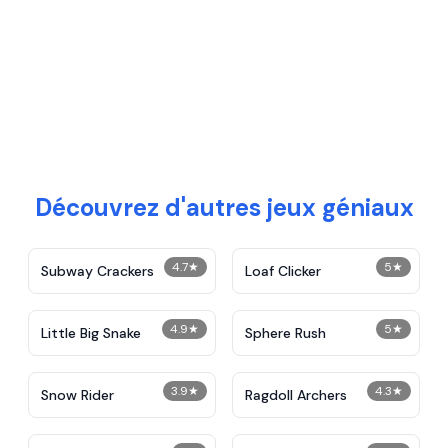
Découvrez d'autres jeux géniaux
4.7
★
5
★
Subway Crackers
Loaf Clicker
4.9
★
5
★
Little Big Snake
Sphere Rush
3.9
★
4.3
★
Snow Rider
Ragdoll Archers