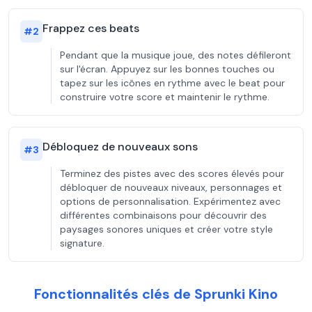
Frappez ces beats
#
2
Pendant que la musique joue, des notes défileront
sur l'écran. Appuyez sur les bonnes touches ou
tapez sur les icônes en rythme avec le beat pour
construire votre score et maintenir le rythme.
Débloquez de nouveaux sons
#
3
Terminez des pistes avec des scores élevés pour
débloquer de nouveaux niveaux, personnages et
options de personnalisation. Expérimentez avec
différentes combinaisons pour découvrir des
paysages sonores uniques et créer votre style
signature.
Fonctionnalités clés de Sprunki Kino