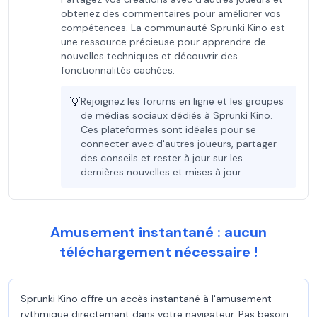
obtenez des commentaires pour améliorer vos
compétences. La communauté Sprunki Kino est
une ressource précieuse pour apprendre de
nouvelles techniques et découvrir des
fonctionnalités cachées.
💡
Rejoignez les forums en ligne et les groupes
de médias sociaux dédiés à Sprunki Kino.
Ces plateformes sont idéales pour se
connecter avec d'autres joueurs, partager
des conseils et rester à jour sur les
dernières nouvelles et mises à jour.
Amusement instantané : aucun
téléchargement nécessaire !
Sprunki Kino offre un accès instantané à l'amusement
rythmique directement dans votre navigateur. Pas besoin