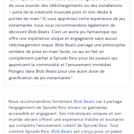
de vous soucier des téléchargements ou des installations
– juste de la créativité musicale pure et non diluée à
portée de main ! Si vous appréciez cette expérience de jeu
instantanée, nous vous recommandons également de
découvrir Blob Beats. C'est un autre jeu fantastique qui
offre une expérience unique et engageante sans aucun
téléchargement requis. Blob Beats partage une philosophie
similaire de prise en main facile, ce qui en fait un
complément parfait à Sprunki Kino pour les joueurs qui
apprécient la commodité et l'amusement immédiat.
Plongez dans Blob Beats pour une autre dose de
gratification de jeu instantanée !
Nous recommandons fortement
Blob Beats
car il partage
l'engagement de Sprunki Kino envers un gameplay
accessible et engageant. Ses mécaniques uniques et son
monde vibrant offrent une expérience fraîche et excitante
qui complète l'amusement créatif de Sprunki Kino. Tout
comme Sprunki Kino,
Blob Beats
est conçu pour un plaisir