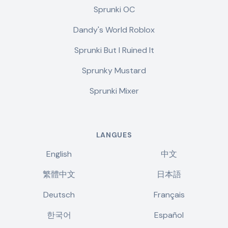
Sprunki OC
Dandy's World Roblox
Sprunki But I Ruined It
Sprunky Mustard
Sprunki Mixer
LANGUES
English
中文
繁體中文
日本語
Deutsch
Français
한국어
Español