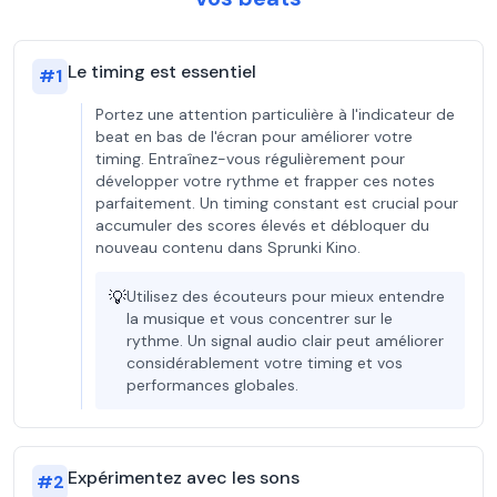
Le timing est essentiel
#
1
Portez une attention particulière à l'indicateur de
beat en bas de l'écran pour améliorer votre
timing. Entraînez-vous régulièrement pour
développer votre rythme et frapper ces notes
parfaitement. Un timing constant est crucial pour
accumuler des scores élevés et débloquer du
nouveau contenu dans Sprunki Kino.
💡
Utilisez des écouteurs pour mieux entendre
la musique et vous concentrer sur le
rythme. Un signal audio clair peut améliorer
considérablement votre timing et vos
performances globales.
Expérimentez avec les sons
#
2