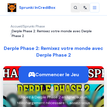
Sprunki InCrediBox
Change langu
Accueil
/
Sprunki Phase
Derple Phase 2: Remixez votre monde avec Derple
/
Phase 2
Derple Phase 2: Remixez votre monde avec
Derple Phase 2
Commencer le Jeu
Jouez à Derple Phase 2 en ligne, aucun
téléchargement nécessaire ! Laissez-vous