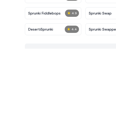
★
Sprunki Fiddlebops
Sprunki Swap
4.9
★
DesertiSprunki
Sprunki Swapp
4.4