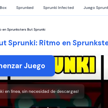
iBox
Sprunked
Sprunki Infected
Juego Sprunk
o en Sprunksters But Sprunki
ut Sprunki: Ritmo en Sprunkste
enzar Juego
i en línea, sin necesidad de descargas!