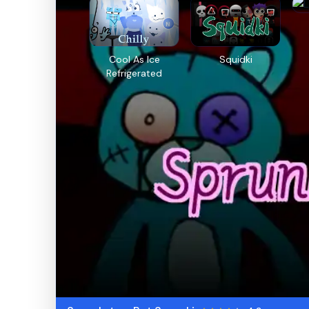
Cool As Ice
Squidki
Refrigerated