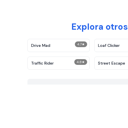
Explora otro
4.7
★
Drive Mad
Loaf Clicker
4.8
★
Traffic Rider
Street Escape