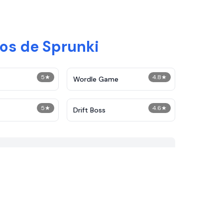
os de Sprunki
5
★
4.8
★
Wordle Game
5
★
4.6
★
Drift Boss