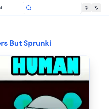
i
Toggle theme
Change 
rs But Sprunki