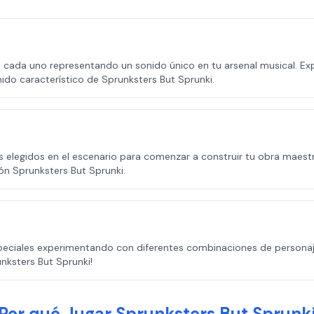
s, cada uno representando un sonido único en tu arsenal musical. 
ido característico de Sprunksters But Sprunki.
s elegidos en el escenario para comenzar a construir tu obra maestr
ón Sprunksters But Sprunki.
eciales experimentando con diferentes combinaciones de personaje
nksters But Sprunki!
Por qué Jugar Sprunksters But Sprunk