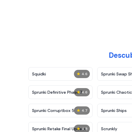
Descub
★
Squidki
Sprunki Swap 
4.6
★
Sprunki Definitive Phase 7
Sprunki Chaoti
4.6
★
Sprunki Corruptbox 5
Sprunki Ships
4.7
★
Sprunki Retake Final Update
Scrunkly
4.8