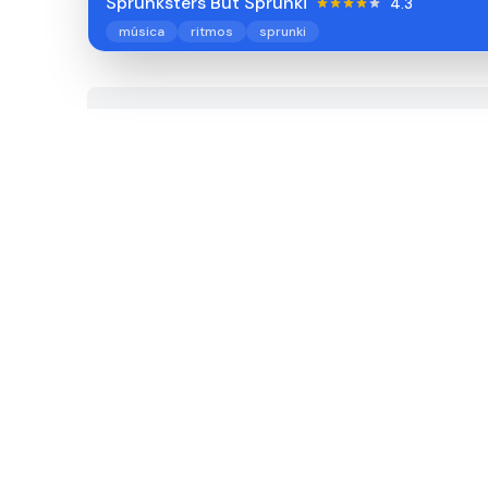
Sprunksters But Sprunki
4.3
música
ritmos
sprunki