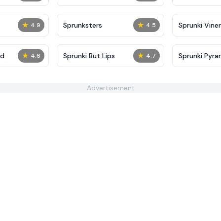
★
★
Sprunksters
Sprunki Viner
4.9
4.5
★
★
ed
Sprunki But Lips
Sprunki Pyra
4.6
4.7
Advertisement