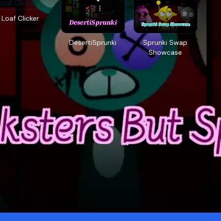
Loaf Clicker
DesertiSprunki
Sprunki Swap
Showcase