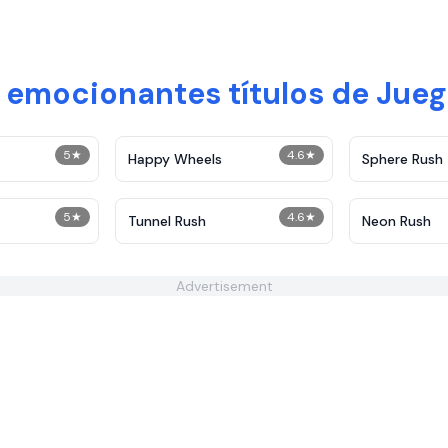
s emocionantes títulos de Jueg
5
★
4.6
★
Happy Wheels
Sphere Rush
5
★
4.6
★
Tunnel Rush
Neon Rush
Advertisement