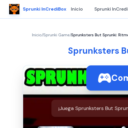
Sprunki InCrediBox
Inicio
Sprunki InCred
Inicio
/
Sprunki Game
/
Sprunksters But Sprunki: Ritm
Sprunksters B
Com
¡Juega Sprunksters But Sprunk