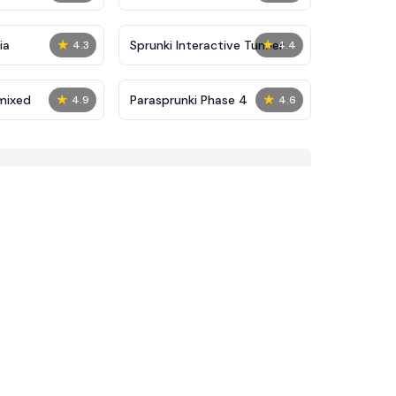
★
★
ia
Sprunki Interactive Tunner
4.3
4.4
★
★
mixed
​Parasprunki Phase 4
4.9
4.6