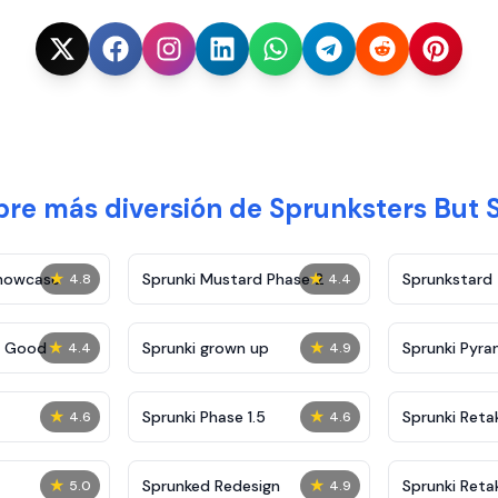
re más diversión de Sprunksters But 
★
★
Showcase
Sprunki Mustard Phase 2
Sprunkstard
4.8
4.4
★
★
c Good
Sprunki grown up
Sprunki Pyra
4.4
4.9
★
★
Sprunki Phase 1.5
Sprunki Reta
4.6
4.6
★
★
Sprunked Redesign
Sprunki Reta
5.0
4.9