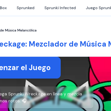
iBox
Sprunked
Sprunki Infected
Juego Sprunk
de Música Melancólica
eckage: Mezclador de Música 
nzar el Juego
uega Sprunki Wreckage en línea y mezcla
mos rotos. 🎧