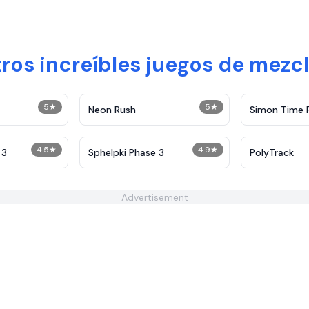
ros increíbles juegos de mezc
5
★
5
★
Neon Rush
Simon Time 
4.5
★
4.9
★
 3
Sphelpki Phase 3
PolyTrack
Advertisement