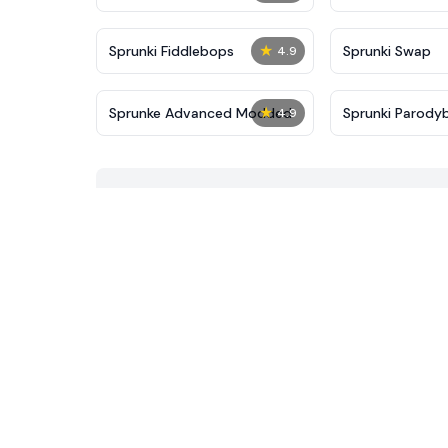
★
Sprunki Fiddlebops
Sprunki Swap
4.9
★
Sprunke Advanced Modded
Sprunki Parody
4.9