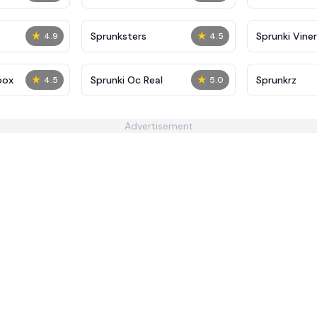
★
★
Sprunksters
Sprunki Viner
4.9
4.5
★
★
box
Sprunki Oc Real
Sprunkrz
4.5
5.0
Advertisement