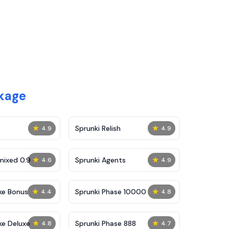
ckage
★
★
Sprunki Relish
4.9
4.9
★
★
mixed 0.9
Sprunki Agents
4.6
4.9
★
★
ke Bonus
Sprunki Phase 10000
4.4
4.8
★
★
ke Deluxe
Sprunki Phase 888
4.8
4.7