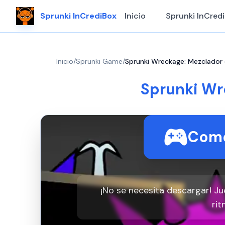
Sprunki InCrediBox
Inicio
Sprunki InCred
Inicio
/
Sprunki Game
/
Sprunki Wreckage: Mezclador 
Sprunki Wr
Come
¡No se necesita descargar! J
rit