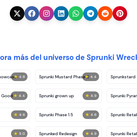
ora más del universo de Sprunki Wre
★
★
Showcase
Sprunki Mustard Phase 2
Sprunkstard
4.8
4.4
★
★
c Good
Sprunki grown up
Sprunki Pyra
4.4
4.9
★
★
Sprunki Phase 1.5
Sprunki Reta
4.6
4.6
★
★
Sprunked Redesign
Sprunki Reta
5.0
4.9