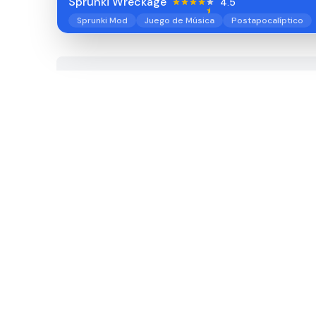
Sprunki Wreckage
4.5
Sprunki Mod
Juego de Música
Postapocalíptico