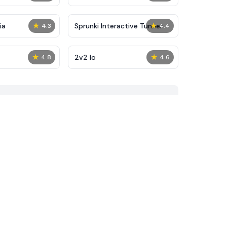
★
★
ia
Sprunki Interactive Tunner
4.3
4.4
★
★
2v2 Io
4.8
4.6