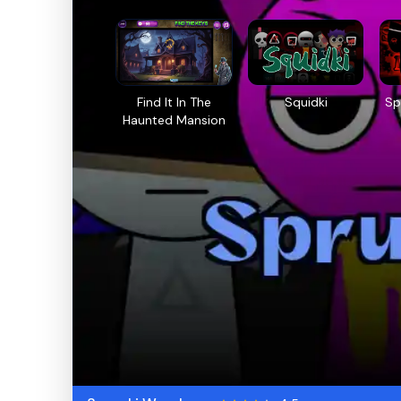
Find It In The
Squidki
Sp
Haunted Mansion