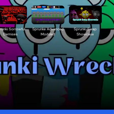
runki Sorrowful
Sprunke Advanced
Sprunki Swap
Demises
Modded
Showcase