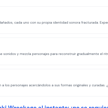
i dañados, cada uno con su propia identidad sonora fracturada. Exp
onidos y mezcla personajes para reconstruir gradualmente el ritmo
 los personajes acercándolos a sus formas originales y curadas. ¿
ki Wreckage al instante: ¡no se requie