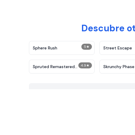
Descubre ot
5
★
Sphere Rush
Street Escape
4.9
★
Spruted Remastered
Skrunchy Phase
Alternative Phase 2