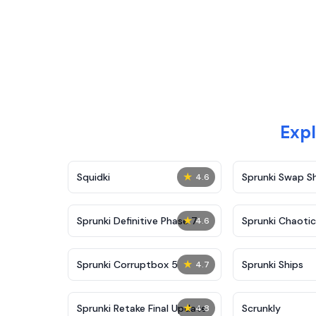
Expl
★
Squidki
Sprunki Swap 
4.6
★
Sprunki Definitive Phase 7
Sprunki Chaoti
4.6
★
Sprunki Corruptbox 5
Sprunki Ships
4.7
★
Sprunki Retake Final Update
Scrunkly
4.8