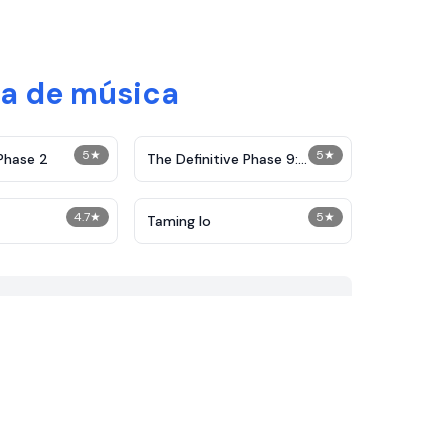
la de música
5
★
5
★
Phase 2
The Definitive Phase 9:
Demolition
4.7
★
5
★
Taming Io