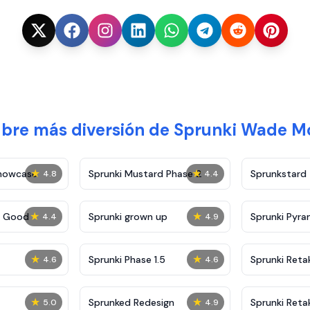
bre más diversión de Sprunki Wade 
★
★
Showcase
Sprunki Mustard Phase 2
Sprunkstard
4.8
4.4
★
★
c Good
Sprunki grown up
Sprunki Pyra
4.4
4.9
★
★
Sprunki Phase 1.5
Sprunki Reta
4.6
4.6
★
★
Sprunked Redesign
Sprunki Reta
5.0
4.9