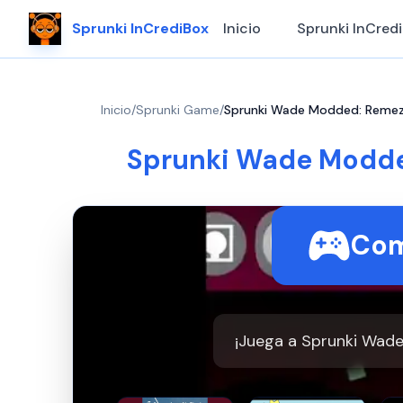
Sprunki InCrediBox
Inicio
Sprunki InCred
Inicio
/
Sprunki Game
/
Sprunki Wade Modded: Remez
Sprunki Wade Modde
Com
¡Juega a Sprunki Wade