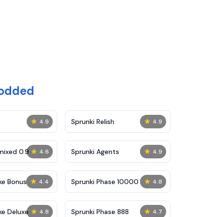
Modded
★
★
Sprunki Relish
4.9
4.9
★
★
mixed 0.9
Sprunki Agents
4.6
4.9
★
★
ke Bonus
Sprunki Phase 10000
4.4
4.8
★
★
ke Deluxe
Sprunki Phase 888
4.8
4.7