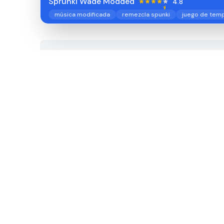
Sprunki Wade Modded
4.8
música modificada
remezcla spunki
juego de tem