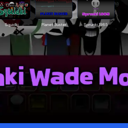
Squidki
Planet Buster
Sprunki 1985