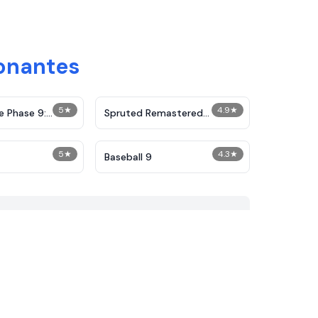
ionantes
5
★
4.9
★
e Phase 9:
Spruted Remastered
Alternative Phase 2
5
★
4.3
★
Baseball 9