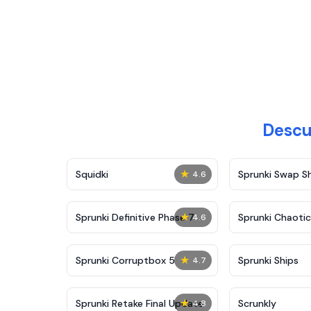
Descu
★
Squidki
Sprunki Swap 
4.6
★
Sprunki Definitive Phase 7
Sprunki Chaoti
4.6
★
Sprunki Corruptbox 5
Sprunki Ships
4.7
★
Sprunki Retake Final Update
Scrunkly
4.8