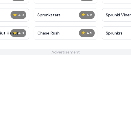
★
★
Sprunksters
Sprunki Viner
4.9
4.5
★
★
 But Hands
Chase Rush
Sprunkrz
4.8
4.9
Advertisement