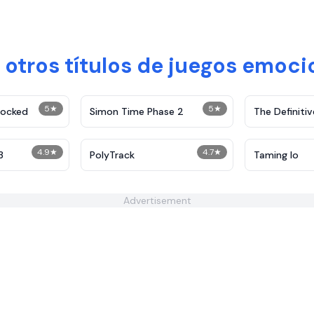
 otros títulos de juegos emoc
5
★
5
★
locked
Simon Time Phase 2
The Definitiv
Demolition
4.9
★
4.7
★
3
PolyTrack
Taming Io
Advertisement