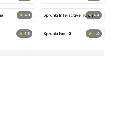
★
★
ia
Sprunki Interactive Tunner
4.3
4.4
★
★
Sprunki Fase 3
4.8
4.5