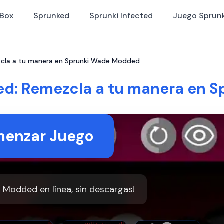
iBox
Sprunked
Sprunki Infected
Juego Sprunk
cla a tu manera en Sprunki Wade Modded
d: Remezcla a tu manera en 
enzar Juego
 Modded en línea, sin descargas!