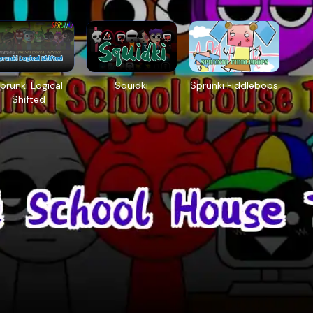
prunki Logical
Squidki
Sprunki Fiddlebops
Shifted