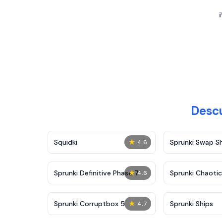
Descu
★
Squidki
Sprunki Swap 
4.6
★
Sprunki Definitive Phase 7
Sprunki Chaoti
4.6
★
Sprunki Corruptbox 5
Sprunki Ships
4.7