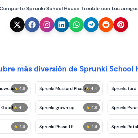
¡Comparte Sprunki School House Trouble con tus amigos
bre más diversión de Sprunki School
★
★
Showcase
Sprunki Mustard Phase 2
Sprunkstard
4.8
4.4
★
★
c Good
Sprunki grown up
Sprunki Pyra
4.4
4.9
★
★
Sprunki Phase 1.5
Sprunki Reta
4.6
4.6