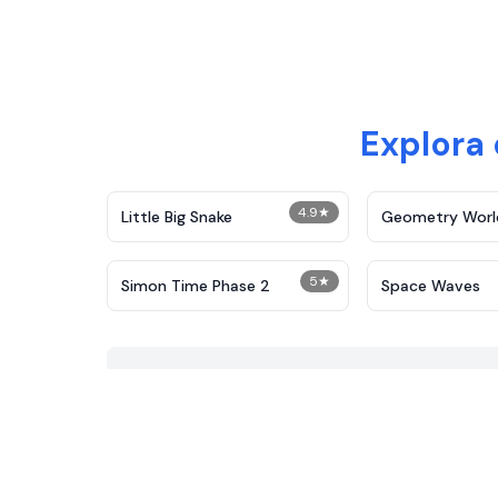
Explora
4.9
★
Little Big Snake
Geometry Worl
5
★
Simon Time Phase 2
Space Waves