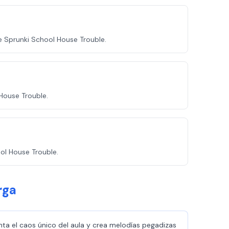
e Sprunki School House Trouble.
House Trouble.
ol House Trouble.
rga
nta el caos único del aula y crea melodías pegadizas