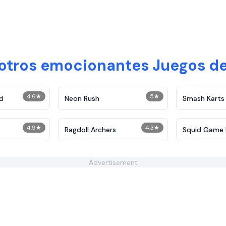
 otros emocionantes Juegos de
4.6
★
5
★
d
Neon Rush
Smash Karts
4.9
★
4.3
★
Ragdoll Archers
Squid Game 
Advertisement