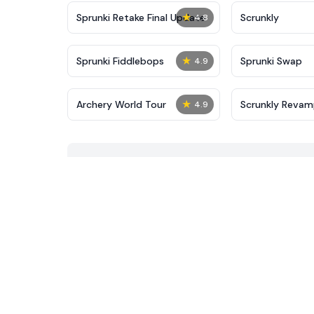
★
Sprunki Retake Final Update
Scrunkly
4.8
★
Sprunki Fiddlebops
Sprunki Swap
4.9
★
Archery World Tour
Scrunkly Reva
4.9