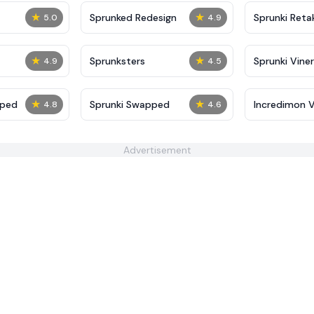
★
★
Sprunked Redesign
Sprunki Reta
5.0
4.9
★
★
Sprunksters
Sprunki Viner
4.9
4.5
★
★
mped
Sprunki Swapped
Incredimon V1
4.8
4.6
Advertisement