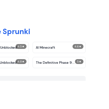
 Sprunki
4.5
★
4.6
★
 Unblocked
AI Minecraft
4.8
★
5
★
Unblocked
The Definitive Phase 9:
Demolition