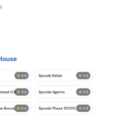
!
 House
★
★
Sprunki Relish
4.9
4.9
★
★
mixed 0.9
Sprunki Agents
4.6
4.9
★
★
ke Bonus
Sprunki Phase 10000
4.4
4.8