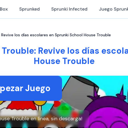
iBox
Sprunked
Sprunki Infected
Juego Sprunk
 Revive los días escolares en Sprunki School House Trouble
Trouble: Revive los días escol
House Trouble
pezar Juego
use Trouble en línea, sin descarga!