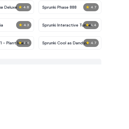
★
★
ke Deluxe
Sprunki Phase 888
4.8
4.7
★
★
ia
Sprunki Interactive Tunner
4.3
4.4
★
★
 - Plant Island
Sprunki Cool as Dandys
4.8
4.7
World