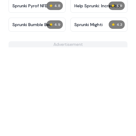
★
★
Sprunki Pyrof NFE
Help Sprunki: Incredibox
4.8
4.9
Challenge
★
★
Sprunki Bumble Bee
Sprunki Mighti
4.9
4.3
Advertisement