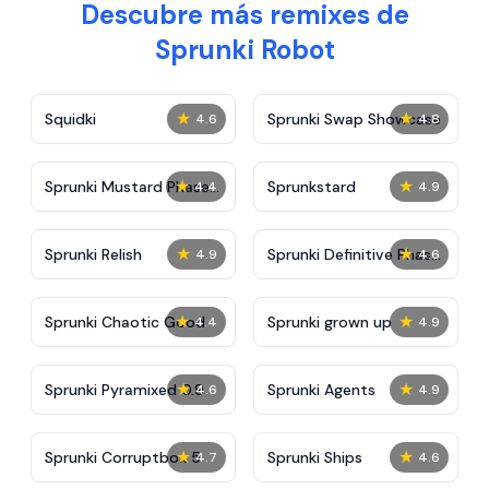
Descubre más remixes de
Sprunki Robot
★
★
Squidki
Sprunki Swap Showcase
4.6
4.8
★
★
Sprunki Mustard Phase
Sprunkstard
4.4
4.9
2
★
★
Sprunki Relish
Sprunki Definitive Phase
4.9
4.6
7
★
★
Sprunki Chaotic Good
Sprunki grown up
4.4
4.9
★
★
Sprunki Pyramixed 0.9
Sprunki Agents
4.6
4.9
★
★
Sprunki Corruptbox 5
Sprunki Ships
4.7
4.6