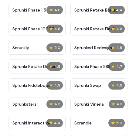
★
★
Sprunki Phase 1.5
Sprunki Retake Bonus
4.6
4.4
★
★
Sprunki Phase 10000
Sprunki Retake Final
4.8
4.8
Update
★
★
Scrunkly
Sprunked Redesign
5.0
4.9
★
★
Sprunki Retake Deluxe
Sprunki Phase 888
4.8
4.7
★
★
Sprunki Fiddlebops
Sprunki Swap
4.9
4.9
★
★
Sprunksters
Sprunki Vineria
4.5
4.3
★
★
Sprunki Interactive
Scrandle
4.4
5.0
Tunner