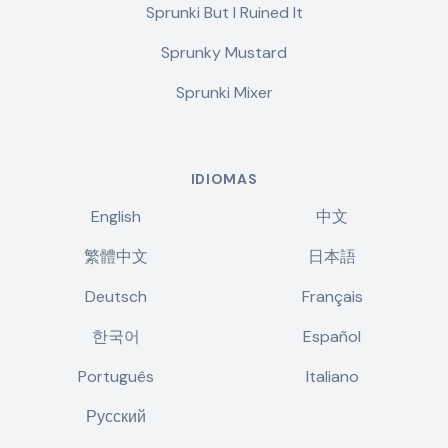
Sprunki But I Ruined It
Sprunky Mustard
Sprunki Mixer
IDIOMAS
English
中文
繁體中文
日本語
Deutsch
Français
한국어
Español
Português
Italiano
Русский