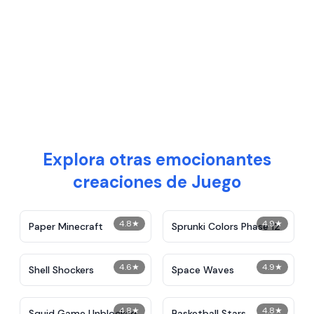
Explora otras emocionantes
creaciones de Juego
4.8
★
4.9
★
Paper Minecraft
Sprunki Colors Phase 12
4.6
★
4.9
★
Shell Shockers
Space Waves
4.8
★
4.8
★
Squid Game Unblocked
Basketball Stars