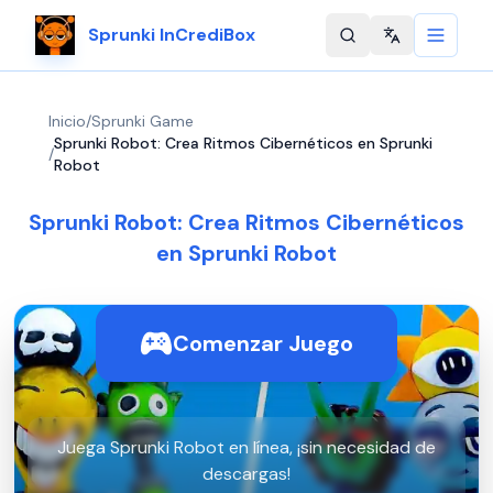
Sprunki InCrediBox
Change langu
Inicio
/
Sprunki Game
Sprunki Robot: Crea Ritmos Cibernéticos en Sprunki
/
Robot
Sprunki Robot: Crea Ritmos Cibernéticos
en Sprunki Robot
Comenzar Juego
Juega Sprunki Robot en línea, ¡sin necesidad de
descargas!