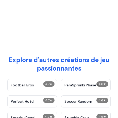
Explore d'autres créations de jeu
passionnantes
4.7
★
4.6
★
Football Bros
ParaSprunki Phase 3
4.7
★
4.6
★
Perfect Hotel
Soccer Random
4.9
★
4.5
★
Smashy Road
Stumble Guys