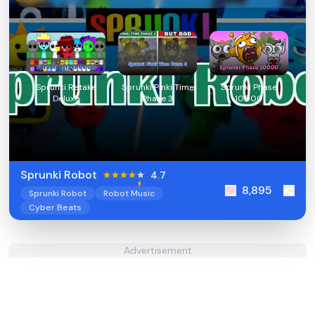
Sprunki Retake
Sprunki Pinki Time
Sprunki Phase
Deluxe
Phase 3
10000
Sprunki Robot
4.7
8,895
Sprunki Robot
Robot Music
Cyber Beats
Advertisement