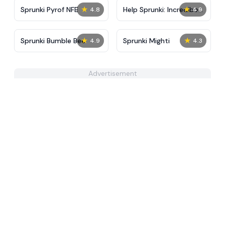
★
★
Sprunki Pyrof NFE
Help Sprunki: Incredibox
4.8
4.9
Challenge
★
★
Sprunki Bumble Bee
Sprunki Mighti
4.9
4.3
Advertisement