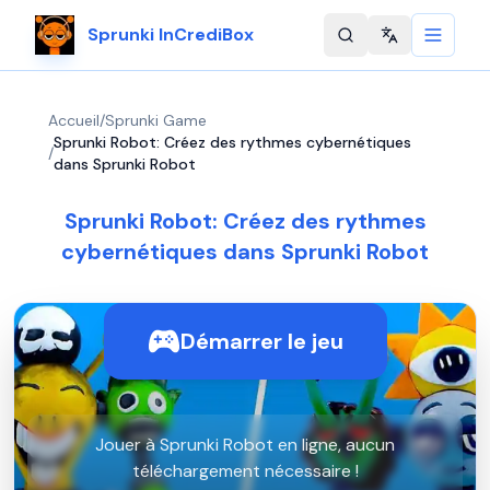
Sprunki InCrediBox
Change langu
Accueil
/
Sprunki Game
Sprunki Robot: Créez des rythmes cybernétiques
/
dans Sprunki Robot
Sprunki Robot: Créez des rythmes
cybernétiques dans Sprunki Robot
Démarrer le jeu
Jouer à Sprunki Robot en ligne, aucun
téléchargement nécessaire !