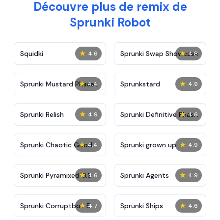
Découvre plus de remix de
Sprunki Robot
★
★
Squidki
Sprunki Swap Showcase
4.6
4.8
★
★
Sprunki Mustard Phase
Sprunkstard
4.4
4.9
2
★
★
Sprunki Relish
Sprunki Definitive Phase
4.9
4.6
7
★
★
Sprunki Chaotic Good
Sprunki grown up
4.4
4.9
★
★
Sprunki Pyramixed 0.9
Sprunki Agents
4.6
4.9
★
★
Sprunki Corruptbox 5
Sprunki Ships
4.7
4.6