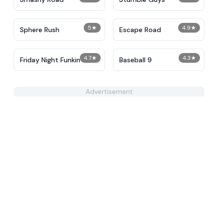
5
★
4.9
★
Sphere Rush
Escape Road
4.7
★
4.3
★
Friday Night Funkin
Baseball 9
Advertisement