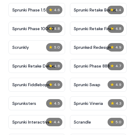
★
★
Sprunki Phase 1.5
Sprunki Retake Bonus
4.6
4.4
★
★
Sprunki Phase 10000
Sprunki Retake Final
4.8
4.8
Update
★
★
Scrunkly
Sprunked Redesign
5.0
4.9
★
★
Sprunki Retake Deluxe
Sprunki Phase 888
4.8
4.7
★
★
Sprunki Fiddlebops
Sprunki Swap
4.9
4.9
★
★
Sprunksters
Sprunki Vineria
4.5
4.3
★
★
Sprunki Interactive
Scrandle
4.4
5.0
Tunner