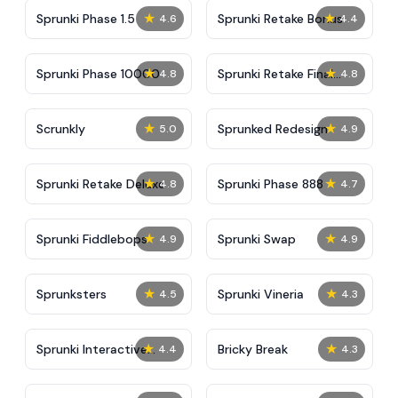
★
★
Sprunki Phase 1.5
Sprunki Retake Bonus
4.6
4.4
★
★
Sprunki Phase 10000
Sprunki Retake Final
4.8
4.8
Update
★
★
Scrunkly
Sprunked Redesign
5.0
4.9
★
★
Sprunki Retake Deluxe
Sprunki Phase 888
4.8
4.7
★
★
Sprunki Fiddlebops
Sprunki Swap
4.9
4.9
★
★
Sprunksters
Sprunki Vineria
4.5
4.3
★
★
Sprunki Interactive
Bricky Break
4.4
4.3
Tunner