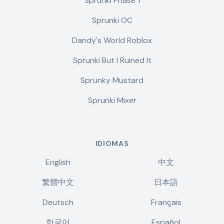
Sprunki Phase 1
Sprunki OC
Dandy's World Roblox
Sprunki But I Ruined It
Sprunky Mustard
Sprunki Mixer
IDIOMAS
English
中文
繁體中文
日本語
Deutsch
Français
한국어
Español