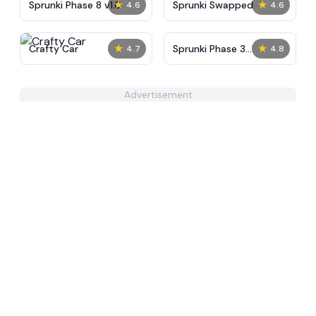
★
★
Sprunki Phase 8 v1.0
Sprunki Swapped
4.6
4.6
★
★
Crafty Car
Sprunki Phase 3
4.7
4.8
Remastered 3.5
Advertisement