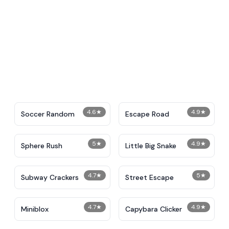
4.6
★
4.9
★
Soccer Random
Escape Road
5
★
4.9
★
Sphere Rush
Little Big Snake
4.7
★
5
★
Subway Crackers
Street Escape
4.7
★
4.9
★
Miniblox
Capybara Clicker