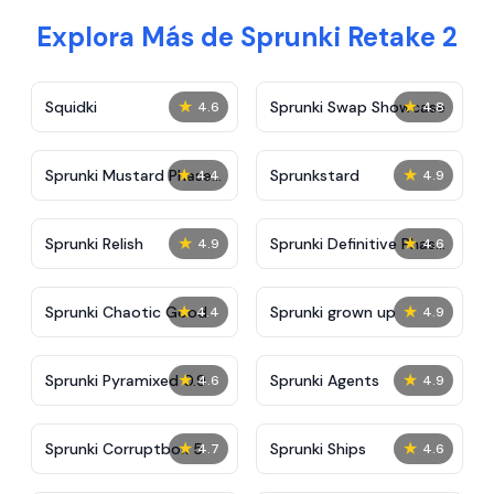
Explora Más de Sprunki Retake 2
★
★
Squidki
Sprunki Swap Showcase
4.6
4.8
★
★
Sprunki Mustard Phase
Sprunkstard
4.4
4.9
2
★
★
Sprunki Relish
Sprunki Definitive Phase
4.9
4.6
7
★
★
Sprunki Chaotic Good
Sprunki grown up
4.4
4.9
★
★
Sprunki Pyramixed 0.9
Sprunki Agents
4.6
4.9
★
★
Sprunki Corruptbox 5
Sprunki Ships
4.7
4.6