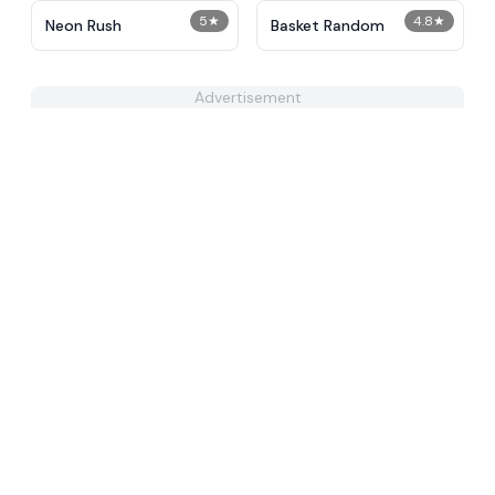
5
★
4.8
★
Neon Rush
Basket Random
Advertisement