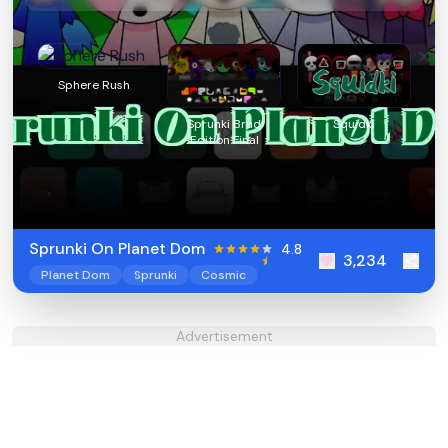
Sphere Rush
Sprunki Brud
Squidki
Edition Final
Sprunki On Planet Dom
4.8
3,234
Planet Dom
Sprunki
Cosmic
Advertisement