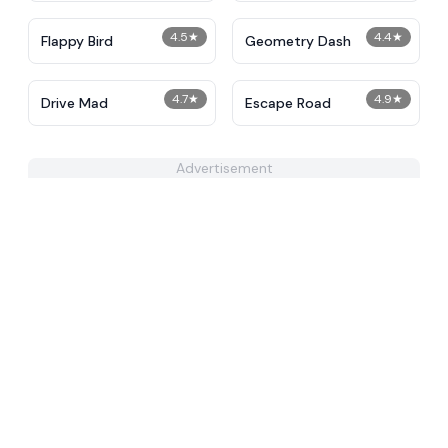
4.5
★
4.4
★
Flappy Bird
Geometry Dash
4.7
★
4.9
★
Drive Mad
Escape Road
Advertisement