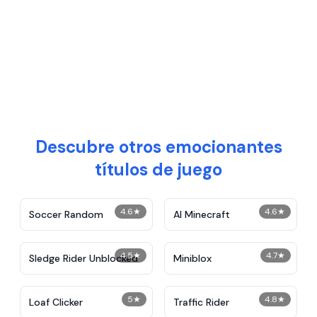
Descubre otros emocionantes
títulos de juego
4.6
★
4.6
★
Soccer Random
AI Minecraft
4.5
★
4.7
★
Sledge Rider Unblocked
Miniblox
5
★
4.8
★
Loaf Clicker
Traffic Rider