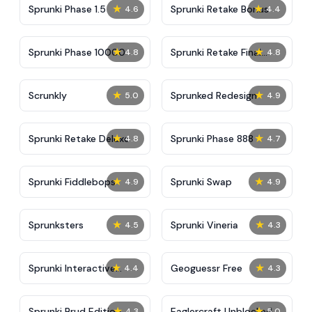
★
★
Sprunki Phase 1.5
Sprunki Retake Bonus
4.6
4.4
★
★
Sprunki Phase 10000
Sprunki Retake Final
4.8
4.8
Update
★
★
Scrunkly
Sprunked Redesign
5.0
4.9
★
★
Sprunki Retake Deluxe
Sprunki Phase 888
4.8
4.7
★
★
Sprunki Fiddlebops
Sprunki Swap
4.9
4.9
★
★
Sprunksters
Sprunki Vineria
4.5
4.3
★
★
Sprunki Interactive
Geoguessr Free
4.4
4.3
Tunner
★
★
Sprunki Brud Edition
Eaglercraft Unblocked
4.3
5.0