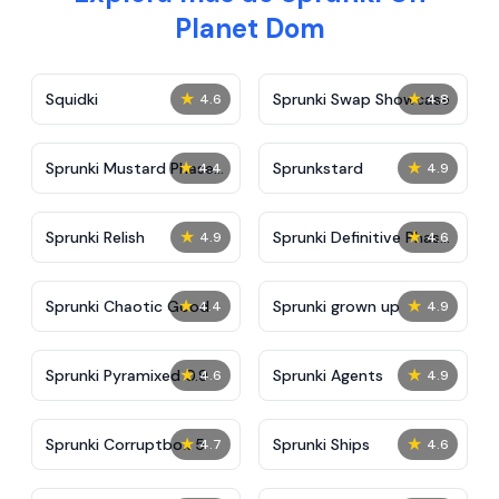
Planet Dom
★
★
Squidki
Sprunki Swap Showcase
4.6
4.8
★
★
Sprunki Mustard Phase
Sprunkstard
4.4
4.9
2
★
★
Sprunki Relish
Sprunki Definitive Phase
4.9
4.6
7
★
★
Sprunki Chaotic Good
Sprunki grown up
4.4
4.9
★
★
Sprunki Pyramixed 0.9
Sprunki Agents
4.6
4.9
★
★
Sprunki Corruptbox 5
Sprunki Ships
4.7
4.6