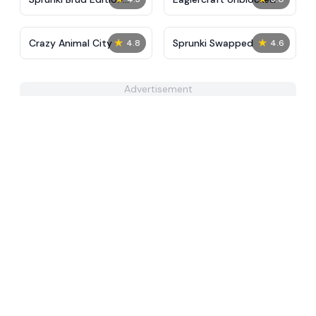
Final
★
★
Crazy Animal City
Sprunki Swapped
4.8
4.6
Advertisement