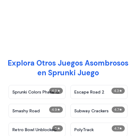
Explora Otros Juegos Asombrosos
en Sprunki Juego
4.9
★
4.3
★
Sprunki Colors Phase 12
Escape Road 2
4.9
★
4.7
★
Smashy Road
Subway Crackers
5
★
4.7
★
Retro Bowl Unblocked
PolyTrack