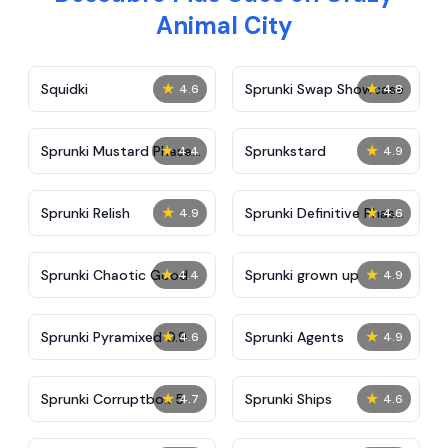
Animal City
★
★
Squidki
Sprunki Swap Showcase
4.6
4.8
★
★
Sprunki Mustard Phase
Sprunkstard
4.4
4.9
2
★
★
Sprunki Relish
Sprunki Definitive Phase
4.9
4.6
7
★
★
Sprunki Chaotic Good
Sprunki grown up
4.4
4.9
★
★
Sprunki Pyramixed 0.9
Sprunki Agents
4.6
4.9
★
★
Sprunki Corruptbox 5
Sprunki Ships
4.7
4.6