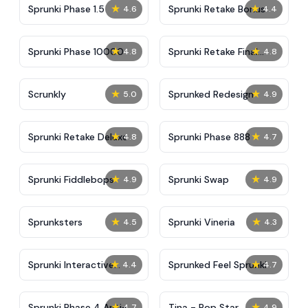
★
★
Sprunki Phase 1.5
Sprunki Retake Bonus
4.6
4.4
★
★
Sprunki Phase 10000
Sprunki Retake Final
4.8
4.8
Update
★
★
Scrunkly
Sprunked Redesign
5.0
4.9
★
★
Sprunki Retake Deluxe
Sprunki Phase 888
4.8
4.7
★
★
Sprunki Fiddlebops
Sprunki Swap
4.9
4.9
★
★
Sprunksters
Sprunki Vineria
4.5
4.3
★
★
Sprunki Interactive
Sprunked Feel Sprunki
4.4
4.7
Tunner
★
★
Sprunki Phase 4 Anti-
Tina - Pop Star
4.7
4.9