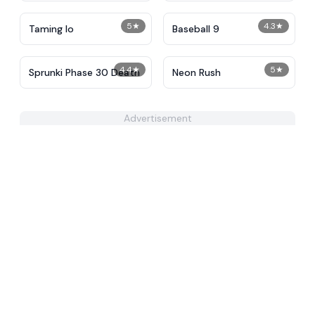
5
★
4.3
★
Taming Io
Baseball 9
4.4
★
5
★
Sprunki Phase 30 Death
Neon Rush
Advertisement