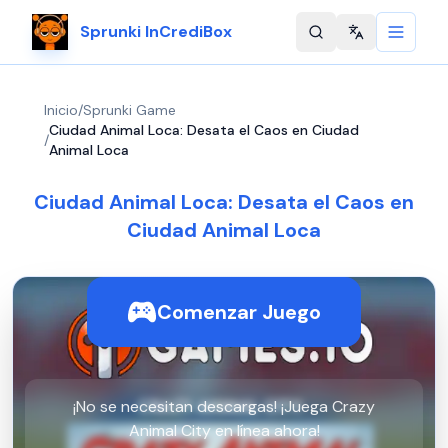
Sprunki InCrediBox
Change langu
Inicio
/
Sprunki Game
Ciudad Animal Loca: Desata el Caos en Ciudad
/
Animal Loca
Ciudad Animal Loca: Desata el Caos en
Ciudad Animal Loca
Comenzar Juego
¡No se necesitan descargas! ¡Juega Crazy
Animal City en línea ahora!