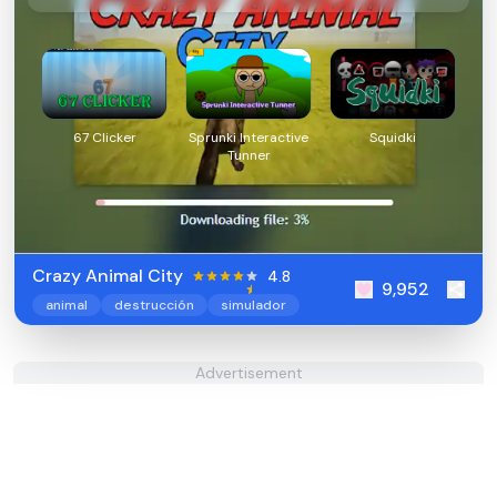
67 Clicker
Sprunki Interactive
Squidki
Tunner
Crazy Animal City
4.8
9,952
animal
destrucción
simulador
Advertisement