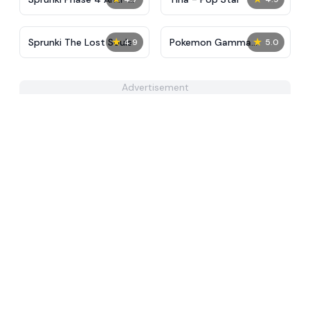
Shifted
★
★
Sprunki The Lost Souls
Pokemon Gamma
4.9
5.0
Emerald
Advertisement