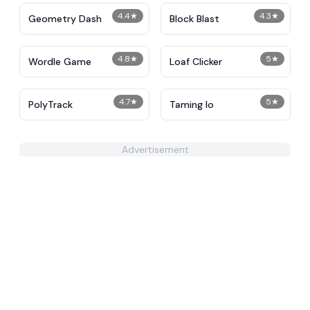
4.4
★
4.3
★
Geometry Dash
Block Blast
4.8
★
5
★
Wordle Game
Loaf Clicker
4.7
★
5
★
PolyTrack
Taming Io
Advertisement