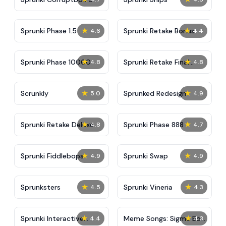
★
★
Sprunki Phase 1.5
Sprunki Retake Bonus
4.6
4.4
★
★
Sprunki Phase 10000
Sprunki Retake Final
4.8
4.8
Update
★
★
Scrunkly
Sprunked Redesign
5.0
4.9
★
★
Sprunki Retake Deluxe
Sprunki Phase 888
4.8
4.7
★
★
Sprunki Fiddlebops
Sprunki Swap
4.9
4.9
★
★
Sprunksters
Sprunki Vineria
4.5
4.3
★
★
Sprunki Interactive
Meme Songs: Sigma Boy,
4.4
4.3