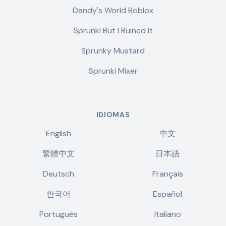
Dandy's World Roblox
Sprunki But I Ruined It
Sprunky Mustard
Sprunki Mixer
IDIOMAS
English
中文
繁體中文
日本語
Deutsch
Français
한국어
Español
Português
Italiano