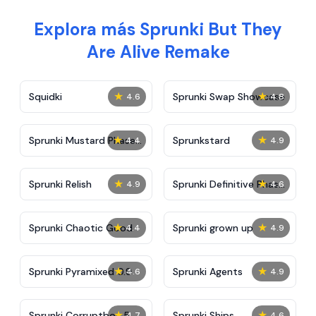
Explora más Sprunki But They
Are Alive Remake
★
★
Squidki
Sprunki Swap Showcase
4.6
4.8
★
★
Sprunki Mustard Phase
Sprunkstard
4.4
4.9
2
★
★
Sprunki Relish
Sprunki Definitive Phase
4.9
4.6
7
★
★
Sprunki Chaotic Good
Sprunki grown up
4.4
4.9
★
★
Sprunki Pyramixed 0.9
Sprunki Agents
4.6
4.9
★
★
Sprunki Corruptbox 5
Sprunki Ships
4.7
4.6