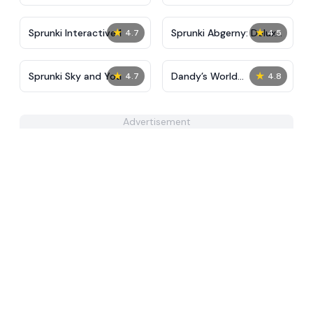
Tunner
FNAF, Squid, Beast,
Sprunki
★
★
Sprunki Interactive 1
Sprunki Abgerny: Deluxe
4.7
4.5
Edition
★
★
Sprunki Sky and You
Dandy’s World
4.7
4.8
Pyramixed Edition
Advertisement