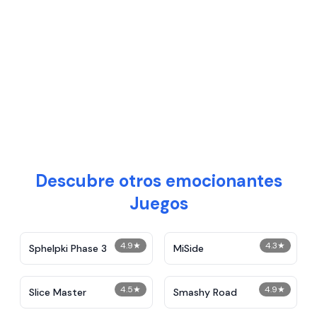
Descubre otros emocionantes
Juegos
4.9
★
4.3
★
Sphelpki Phase 3
MiSide
4.5
★
4.9
★
Slice Master
Smashy Road