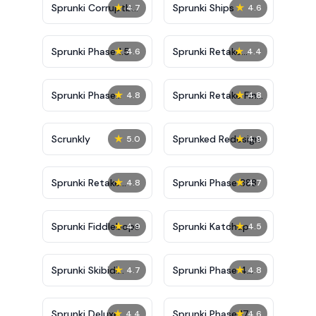
★
★
Sprunki Corruptbox
Sprunki Ships
4.7
4.6
5
★
★
Sprunki Phase 1.5
Sprunki Retake
4.6
4.4
Bonus
★
★
Sprunki Phase
Sprunki Retake Final
4.8
4.8
10000
Update
★
★
Scrunkly
Sprunked Redesign
5.0
4.9
★
★
Sprunki Retake
Sprunki Phase 888
4.8
4.7
Deluxe
★
★
Sprunki Fiddlebops
Sprunki Katchup
4.9
4.5
★
★
Sprunki Skibidi
Sprunki Phase 4
4.7
4.8
Toilet
Definitive
★
★
Sprunki Deluxe
Sprunki Phase 17
4.4
4.6