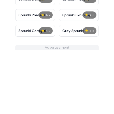
Retake
★
★
Sprunki Phase 3
Sprunki Skrunchy
4.7
4.6
Definitive
2.0
★
★
Sprunki Corruptbox
Gray Sprunki
4.9
4.8
2
Incredibox
Advertisement