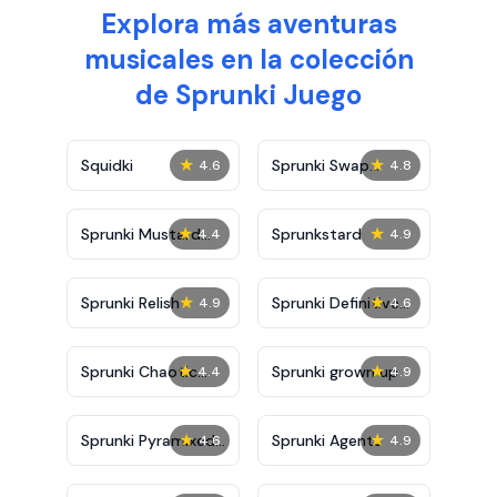
Explora más aventuras
musicales en la colección
de Sprunki Juego
★
★
Squidki
Sprunki Swap
4.6
4.8
Showcase
★
★
Sprunki Mustard
Sprunkstard
4.4
4.9
Phase 2
★
★
Sprunki Relish
Sprunki Definitive
4.9
4.6
Phase 7
★
★
Sprunki Chaotic
Sprunki grown up
4.4
4.9
Good
★
★
Sprunki Pyramixed
Sprunki Agents
4.6
4.9
0.9