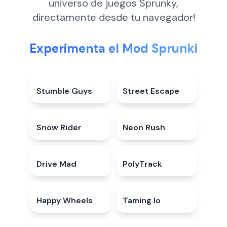
universo de juegos Sprunky,
directamente desde tu navegador!
Experimenta el Mod Sprunki
Stumble Guys
4.5
★
Street Escape
5.0
★
Snow Rider
3.9
★
Neon Rush
5.0
★
Drive Mad
4.7
★
PolyTrack
4.7
★
Happy Wheels
4.6
★
Taming Io
5.0
★