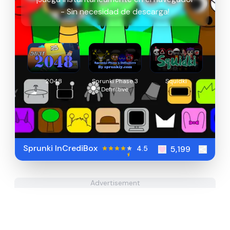
- Sin necesidad de descarga!
2048
Sprunki Phase 3
Squidki
Definitive
Sprunki InCrediBox
4.5
5,199
Advertisement