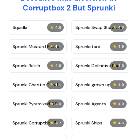
Corruptbox 2 But Sprunki
★
★
Squidki
Sprunki Swap Showcase
4.6
4.8
★
★
Sprunki Mustard Phase
Sprunkstard
4.4
4.9
2
★
★
Sprunki Relish
Sprunki Definitive Phase
4.9
4.6
7
★
★
Sprunki Chaotic Good
Sprunki grown up
4.4
4.9
★
★
Sprunki Pyramixed 0.9
Sprunki Agents
4.6
4.9
★
★
Sprunki Corruptbox 5
Sprunki Ships
4.7
4.6