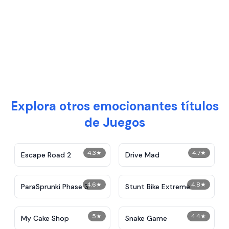
Explora otros emocionantes títulos
de Juegos
4.3
★
4.7
★
Escape Road 2
Drive Mad
4.6
★
4.8
★
ParaSprunki Phase 3
Stunt Bike Extreme
5
★
4.4
★
My Cake Shop
Snake Game