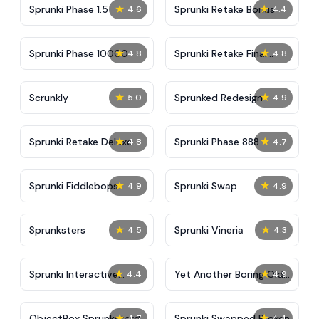
★
★
Sprunki Phase 1.5
Sprunki Retake Bonus
4.6
4.4
★
★
Sprunki Phase 10000
Sprunki Retake Final
4.8
4.8
Update
★
★
Scrunkly
Sprunked Redesign
5.0
4.9
★
★
Sprunki Retake Deluxe
Sprunki Phase 888
4.8
4.7
★
★
Sprunki Fiddlebops
Sprunki Swap
4.9
4.9
★
★
Sprunksters
Sprunki Vineria
4.5
4.3
★
★
Sprunki Interactive
Yet Another Boring Old
4.4
4.9
Tunner
Sprunki Mod
★
★
ObjectBox Sprunkstard
Sprunki Swapped Broken
4.7
4.4