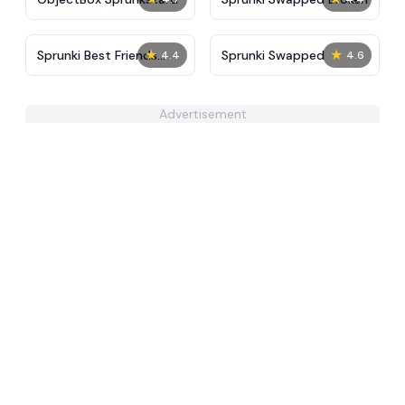
★
★
Sprunki Best Friends
Sprunki Swapped
4.4
4.6
Slaughter
Advertisement