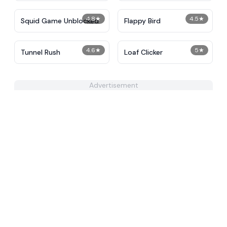
4.8
★
4.5
★
Squid Game Unblocked
Flappy Bird
4.6
★
5
★
Tunnel Rush
Loaf Clicker
Advertisement