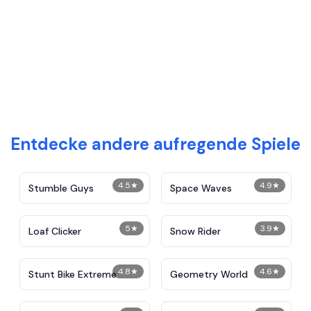
Entdecke andere aufregende Spiele
4.5
★
4.9
★
Stumble Guys
Space Waves
5
★
3.9
★
Loaf Clicker
Snow Rider
4.8
★
4.6
★
Stunt Bike Extreme
Geometry World