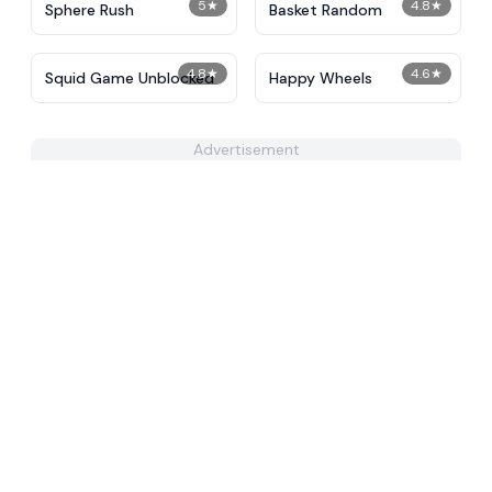
5
★
4.8
★
Sphere Rush
Basket Random
4.8
★
4.6
★
Squid Game Unblocked
Happy Wheels
Advertisement