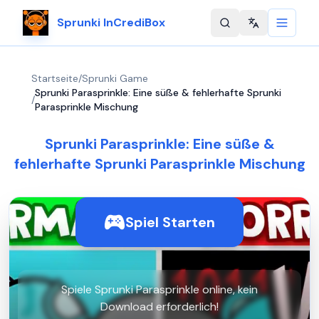
Sprunki InCrediBox
Change langu
Startseite
/
Sprunki Game
Sprunki Parasprinkle: Eine süße & fehlerhafte Sprunki
/
Parasprinkle Mischung
Sprunki Parasprinkle: Eine süße &
fehlerhafte Sprunki Parasprinkle Mischung
Spiel Starten
Spiele Sprunki Parasprinkle online, kein
Download erforderlich!