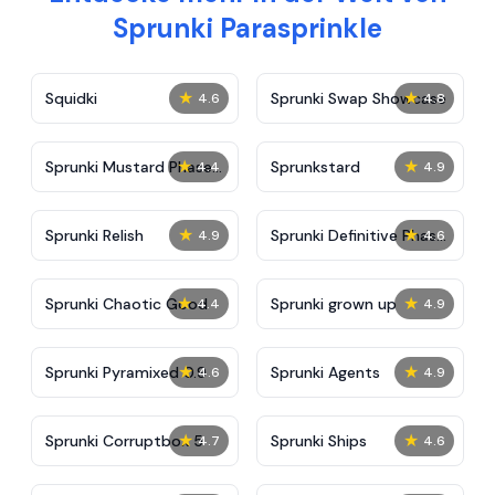
Sprunki Parasprinkle
★
★
Squidki
Sprunki Swap Showcase
4.6
4.8
★
★
Sprunki Mustard Phase
Sprunkstard
4.4
4.9
2
★
★
Sprunki Relish
Sprunki Definitive Phase
4.9
4.6
7
★
★
Sprunki Chaotic Good
Sprunki grown up
4.4
4.9
★
★
Sprunki Pyramixed 0.9
Sprunki Agents
4.6
4.9
★
★
Sprunki Corruptbox 5
Sprunki Ships
4.7
4.6