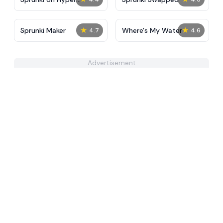
Shifted Phase 4
★
★
Sprunki Maker
Where's My Water
4.7
4.6
Advertisement