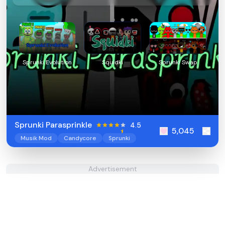
Sprunki Evolution
Squidki
Sprunki Swap
Sprunki Parasprinkle
4.5
5,045
Musik Mod
Candycore
Sprunki
Advertisement