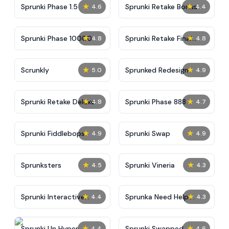
★
★
Sprunki Phase 1.5
Sprunki Retake Bonus
4.6
4.4
★
★
Sprunki Phase 10000
Sprunki Retake Final
4.8
4.8
Update
★
★
Scrunkly
Sprunked Redesign
5.0
4.9
★
★
Sprunki Retake Deluxe
Sprunki Phase 888
4.8
4.7
★
★
Sprunki Fiddlebops
Sprunki Swap
4.9
4.9
★
★
Sprunksters
Sprunki Vineria
4.5
4.3
★
★
Sprunki Interactive
Sprunka Need Help:
4.4
4.3
Tunner
Incredibox Challenge
★
★
Sprunki Un Hyper
Sprunki Swapped
4.4
4.6