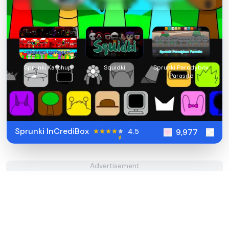
Sprunki Katchup
Squidki
Sprunki Parodybox
Parasite
Sprunki InCrediBox
4.5
9,977
Advertisement